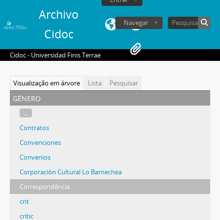
Archivo
Navegar
Cidoc
Cidoc - Universidad Finis Terrae
Visualização em árvore
Lista
Pesquisar
género
...
Contratos
Convenciones
Convenios
Corporación Cultural Lo Barnechea
Correspondência
crit
critic