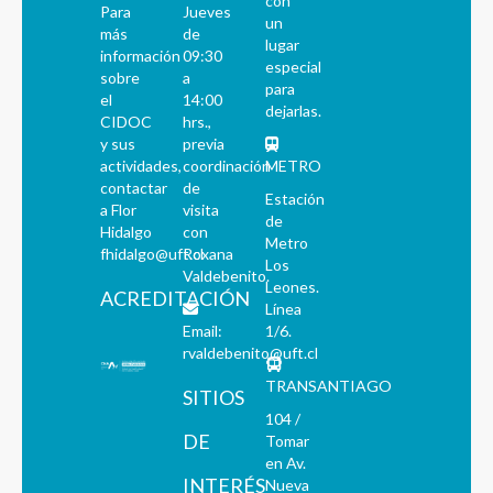
con
Para
Jueves
un
más
de
lugar
información
09:30
especial
sobre
a
para
el
14:00
dejarlas.
CIDOC
hrs.,
y sus
previa
actividades,
coordinación
METRO
contactar
de
Estación
a Flor
visita
de
Hidalgo
con
Metro
fhidalgo@uft.cl
Roxana
Los
Valdebenito.
Leones.
ACREDITACIÓN
Línea
Email:
1/6.
rvaldebenito@uft.cl
TRANSANTIAGO
SITIOS
104 /
DE
Tomar
en Av.
INTERÉS
Nueva