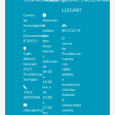
LLEGAR?
Centro
de
Atención
Investigación
al
y
público
BICICLETA
Documentación
los
El
(CIDOC)
días
sector
lunes,
de
martes
Calle
Providencia
y
Alberto
cuenta
miércoles
Henckel
con
de
2317,
calles
09:30
Providencia,
amplias
a
Santiago
y
14:00
excelentes
hrs. y
ciclovías.
+56 2
de
Además,
24207368
15:00
la
a
Universidad
17:30
cidoc@uft.cl
cuenta
hrs.