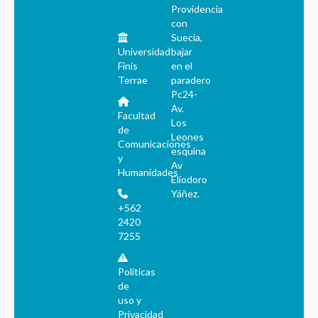
Providencia
con
Suecia,
Universidad
bajar
Finis
en el
Terrae
paradero
Pc24-
Av.
Facultad
Los
de
Leones
Comunicaciones
esquina
y
Av
Humanidades
Eliodoro
Yáñez.
+562
2420
7255
Políticas
de
uso y
Privacidad