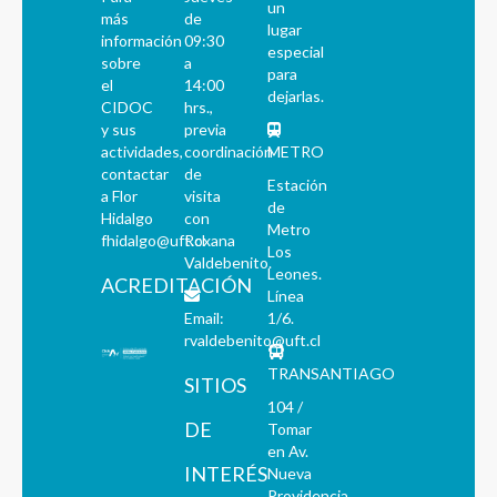
un
más
de
lugar
información
09:30
especial
sobre
a
para
el
14:00
dejarlas.
CIDOC
hrs.,
y sus
previa
actividades,
coordinación
METRO
contactar
de
Estación
a Flor
visita
de
Hidalgo
con
Metro
fhidalgo@uft.cl
Roxana
Los
Valdebenito.
Leones.
ACREDITACIÓN
Línea
Email:
1/6.
rvaldebenito@uft.cl
TRANSANTIAGO
SITIOS
104 /
DE
Tomar
en Av.
INTERÉS
Nueva
Providencia