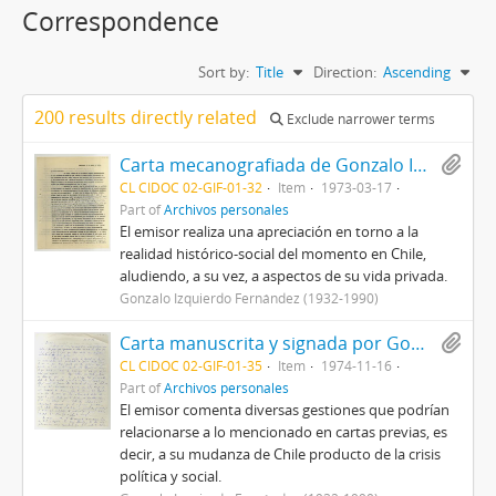
Correspondence
Sort by:
Title
Direction:
Ascending
200 results directly related
Exclude narrower terms
Carta mecanografiada de Gonzalo Izquierdo a Marcello [desconocido] con motivo de entregar un análisis de la situación social, histórica y política en Chile
CL CIDOC 02-GIF-01-32
Item
1973-03-17
Part of
Archivos personales
El emisor realiza una apreciación en torno a la
realidad histórico-social del momento en Chile,
aludiendo, a su vez, a aspectos de su vida privada.
Gonzalo Izquierdo Fernández (1932-1990)
Carta manuscrita y signada por Gonzalo Izquierdo a su cónyuge con motivo de entregar noticias relativas a su vida privada
CL CIDOC 02-GIF-01-35
Item
1974-11-16
Part of
Archivos personales
El emisor comenta diversas gestiones que podrían
relacionarse a lo mencionado en cartas previas, es
decir, a su mudanza de Chile producto de la crisis
política y social.