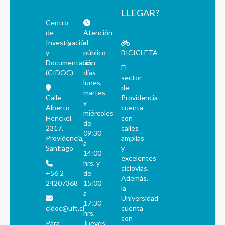
LLEGAR?
Centro
de
Atención
Investigación
al
y
público
BICICLETA
Documentación
los
El
(CIDOC)
días
sector
lunes,
de
martes
Calle
Providencia
y
Alberto
cuenta
miércoles
Henckel
con
de
2317,
calles
09:30
Providencia,
amplias
a
Santiago
y
14:00
excelentes
hrs. y
ciclovías.
+56 2
de
Además,
24207368
15:00
la
a
Universidad
17:30
cidoc@uft.cl
cuenta
hrs.
con
Para
Jueves