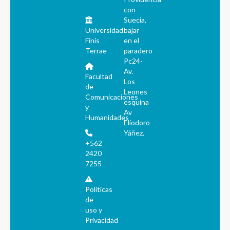
con
Suecia,
Universidad
bajar
Finis
en el
Terrae
paradero
Pc24-
Av.
Facultad
Los
de
Leones
Comunicaciones
esquina
y
Av
Humanidades
Eliodoro
Yáñez.
+562
2420
7255
Políticas
de
uso y
Privacidad