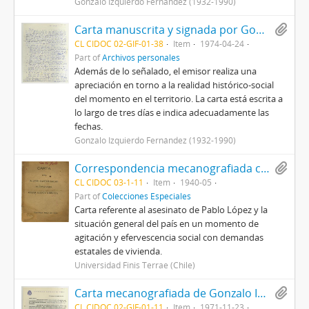
Gonzalo Izquierdo Fernández (1932-1990)
Carta manuscrita y signada por Gonzalo Izquierdo a su cónyuge con motivo de entregar noticias relativas a su vida privada
CL CIDOC 02-GIF-01-38
Item
1974-04-24
Part of
Archivos personales
Además de lo señalado, el emisor realiza una
apreciación en torno a la realidad histórico-social
del momento en el territorio. La carta está escrita a
lo largo de tres días e indica adecuadamente las
fechas.
Gonzalo Izquierdo Fernández (1932-1990)
Correspondencia mecanografiada con inscripciones manuscritas, con emisor José Santos Salas dirigida al diputado César Godoy Urrutia
CL CIDOC 03-1-11
Item
1940-05
Part of
Colecciones Especiales
Carta referente al asesinato de Pablo López y la
situación general del país en un momento de
agitación y efervescencia social con demandas
estatales de vivienda.
Universidad Finis Terrae (Chile)
Carta mecanografiada de Gonzalo Izquierdo a su hermano [desconocido] con motivo de entregar un análisis de la situación social, histórica y política en Chile
CL CIDOC 02-GIF-01-11
Item
1971-11-23