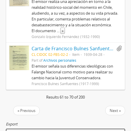
El emisor realiza una apreciación en torno a la
realidad histórico-social del momento en Chile,
aludiendo, a su vez, a aspectos de su vida privada.
En particular, comenta problemas relativos al
desabastecimiento y a la situación económica.
El documento
...
»
Gonzalo Izquierdo Fernández (1932-1990)
Carta de Francisco Bulnes Sanfuentes a Manuel A. Garretón con motivo de comunicar su renuncia a la Falange Nacional y consecuente adhesión al Movimiento Nacional de la Juventud Conservadora
CL CIDOC 02-FBS-02-2
Item
1939-04-28
Part of
Archivos personales
El emisor señala sus diferencias ideológicas con
Falange Nacional como motivo para realizar su
cambio hacia la Juventud Conservadora.
Francisco Bulnes Sanfuentes (1917-1999)
Results 61 to 70 of 200
« Previous
Next »
Export