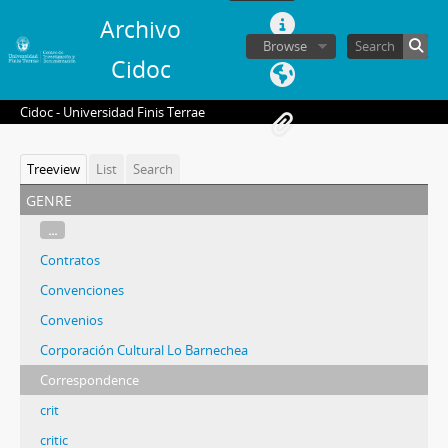
Archivo
Browse
Cidoc
Cidoc - Universidad Finis Terrae
Treeview
List
Search
genre
...
Contratos
Convenciones
Convenios
Corporación Cultural Lo Barnechea
Correspondence
crit
critic