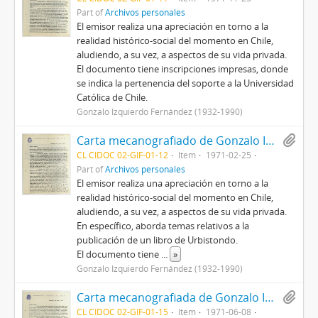
Part of
Archivos personales
El emisor realiza una apreciación en torno a la
realidad histórico-social del momento en Chile,
aludiendo, a su vez, a aspectos de su vida privada.
El documento tiene inscripciones impresas, donde
se indica la pertenencia del soporte a la Universidad
Católica de Chile.
Gonzalo Izquierdo Fernández (1932-1990)
Carta mecanografiado de Gonzalo Izquierdo a Vicente Urbistondo con motivo de entregar un análisis de la situación social, histórica y política en Chile
CL CIDOC 02-GIF-01-12
Item
1971-02-25
Part of
Archivos personales
El emisor realiza una apreciación en torno a la
realidad histórico-social del momento en Chile,
aludiendo, a su vez, a aspectos de su vida privada.
En específico, aborda temas relativos a la
publicación de un libro de Urbistondo.
El documento tiene
...
»
Gonzalo Izquierdo Fernández (1932-1990)
Carta mecanografiada de Gonzalo Izquierdo a Vicente Urbistondo con motivo de entregar un análisis de la situación social, histórica y política en Chile
CL CIDOC 02-GIF-01-15
Item
1971-06-08