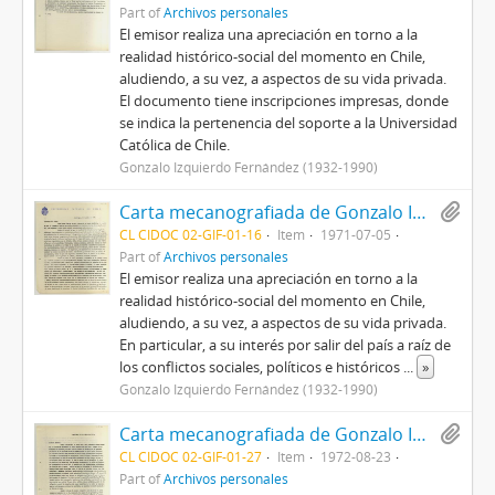
Part of
Archivos personales
El emisor realiza una apreciación en torno a la
realidad histórico-social del momento en Chile,
aludiendo, a su vez, a aspectos de su vida privada.
El documento tiene inscripciones impresas, donde
se indica la pertenencia del soporte a la Universidad
Católica de Chile.
Gonzalo Izquierdo Fernández (1932-1990)
Carta mecanografiada de Gonzalo Izquierdo a King [desconocido] con motivo buscar un país al cual mudarse producto de la crisis en el territorio chileno
CL CIDOC 02-GIF-01-16
Item
1971-07-05
Part of
Archivos personales
El emisor realiza una apreciación en torno a la
realidad histórico-social del momento en Chile,
aludiendo, a su vez, a aspectos de su vida privada.
En particular, a su interés por salir del país a raíz de
los conflictos sociales, políticos e históricos
...
»
Gonzalo Izquierdo Fernández (1932-1990)
Carta mecanografiada de Gonzalo Izquierdo a Arnold [desconocido] con motivo de entregar un análisis de la situación social, histórica y política en Chile
CL CIDOC 02-GIF-01-27
Item
1972-08-23
Part of
Archivos personales