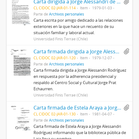
Carta dirigida a Jorge Alessandri de Herbert Müller Puelma
CL CIDOC 02-JAR-01-114
Item
1979-01-03
Parte de
Archivos personales
Carta escrita por amigo dedicado a las relaciones
exteriores en la que hace un recuento de su
situación familiar y laboral actual.
Universidad Finis Terrae (Chile)
Carta firmada dirigida a Jorge Alessandri Rodríguez en respuesta por la adherencia presidencial y respaldo al Centro Social y Cultural Jorge Prat Echaurren
CL CIDOC 02-JAR-01-120
Item
1979-12-07
Parte de
Archivos personales
Carta firmada dirigida a Jorge Alessandri Rodríguez
en respuesta por la adherencia presidencial y
respaldo al Centro Social y Cultural Jorge Prat
Echaurren.
Universidad Finis Terrae (Chile)
Carta firmada de Estela Araya a Jorge Alessandri Rodríguez en la que indica que la biblioteca pública de Laja lleva su nombre
CL CIDOC 02-JAR-01-130
Item
1981-04-07
Parte de
Archivos personales
Carta firmada de Estela Araya a Jorge Alessandri
Rodríguez informando que la biblioteca pública de
Laja lleva su nombre.