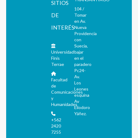
SITIOS
104 /
DE
Tomar
en Av.
INTERÉS
Nueva
Providencia
con
Suecia,
Universidad
bajar
Finis
en el
Terrae
paradero
Pc24-
Av.
Facultad
Los
de
Leones
Comunicaciones
esquina
y
Av
Humanidades
Eliodoro
Yáñez.
+562
2420
7255