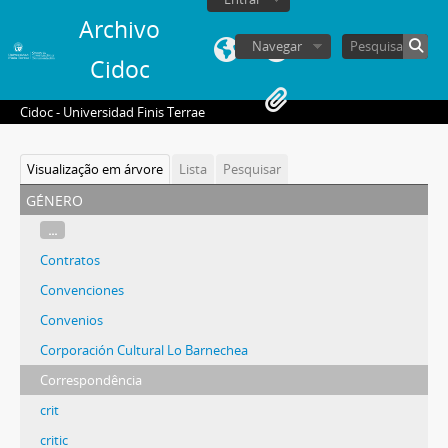
Archivo
Navegar
Cidoc
Cidoc - Universidad Finis Terrae
Visualização em árvore
Lista
Pesquisar
género
...
Contratos
Convenciones
Convenios
Corporación Cultural Lo Barnechea
Correspondência
crit
critic