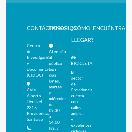
CONTÁCTANOS
HORARIOS
¿CÓMO
ENCUÉNTRAN
LLEGAR?
Centro
de
Atención
Investigación
al
y
público
BICICLETA
Documentación
los
El
(CIDOC)
días
sector
lunes,
de
martes
Calle
Providencia
y
Alberto
cuenta
miércoles
Henckel
con
de
2317,
calles
09:30
Providencia,
amplias
a
Santiago
y
14:00
excelentes
hrs. y
ciclovías.