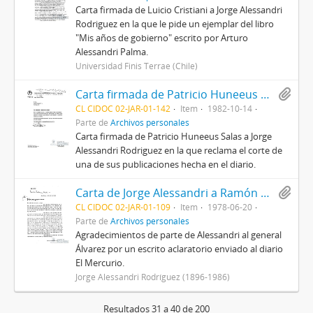
Carta firmada de Luicio Cristiani a Jorge Alessandri
Rodriguez en la que le pide un ejemplar del libro
"Mis años de gobierno" escrito por Arturo
Alessandri Palma.
Universidad Finis Terrae (Chile)
Carta firmada de Patricio Huneeus Salas a Jorge Alessandri Rodriguez en la que aluden a una publicación hecha en el diario.
CL CIDOC 02-JAR-01-142
Item
1982-10-14
Parte de
Archivos personales
Carta firmada de Patricio Huneeus Salas a Jorge
Alessandri Rodriguez en la que reclama el corte de
una de sus publicaciones hecha en el diario.
Carta de Jorge Alessandri a Ramón Álvarez Goldsack
CL CIDOC 02-JAR-01-109
Item
1978-06-20
Parte de
Archivos personales
Agradecimientos de parte de Alessandri al general
Álvarez por un escrito aclaratorio enviado al diario
El Mercurio.
Jorge Alessandri Rodríguez (1896-1986)
Resultados 31 a 40 de 200