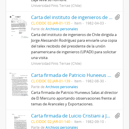
Universidad Finis Terrae (Chile)
Carta del instituto de ingenieros de Chile dirigida a Jorge Alessandri Rodríguez
CL CIDOC 02-JAR-01-135
Item
1982-04-03
Parte de
Archivos personales
Carta del instituto de ingenieros de Chile dirigida a
Jorge Alessandri Rodríguez para enviarle una copia
del telex recibido del presidente de la unión
panamericana de ingenieros (UPADI) para solicitar
una visita.
Universidad Finis Terrae (Chile)
Carta firmada de Patricio Huneeus Salas al director de El Mercurio.
CL CIDOC 02-JAR-01-139
Item
1982-08-30
Parte de
Archivos personales
Carta firmada de Patricio Huneeus Salas al director
de El Mercurio aportando observaciones frente al
temas de Aranceles y Exportaciones.
Carta firmada de Luicio Cristiani a Jorge Alessandri Rodriguez en la que le pide un ejemplar del libro "Mis años de gobierno" escrito por Arturo Alessandri Palma.
CL CIDOC 02-JAR-01-140
Item
1982-09-10
Parte de
Archivos personales