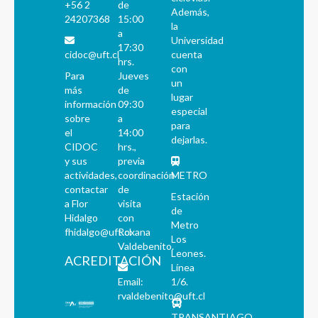
+56 2
de
Además,
24207368
15:00
la
a
Universidad
17:30
cidoc@uft.cl
cuenta
hrs.
con
Para
Jueves
un
más
de
lugar
información
09:30
especial
sobre
a
para
el
14:00
dejarlas.
CIDOC
hrs.,
y sus
previa
actividades,
coordinación
METRO
contactar
de
Estación
a Flor
visita
de
Hidalgo
con
Metro
fhidalgo@uft.cl
Roxana
Los
Valdebenito.
Leones.
ACREDITACIÓN
Línea
Email:
1/6.
rvaldebenito@uft.cl
TRANSANTIAGO