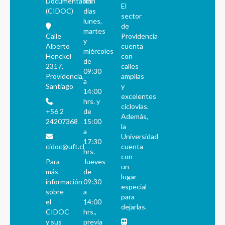
Documentación
los
El
(CIDOC)
días
sector
lunes,
de
martes
Calle
Providencia
y
Alberto
cuenta
miércoles
Henckel
con
de
2317,
calles
09:30
Providencia,
amplias
a
Santiago
y
14:00
excelentes
hrs. y
ciclovías.
+56 2
de
Además,
24207368
15:00
la
a
Universidad
17:30
cidoc@uft.cl
cuenta
hrs.
con
Para
Jueves
un
más
de
lugar
información
09:30
especial
sobre
a
para
el
14:00
dejarlas.
CIDOC
hrs.,
y sus
previa