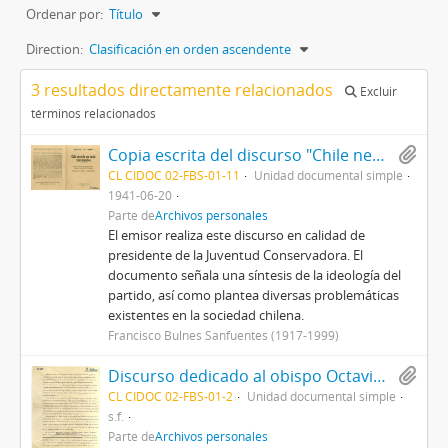
Ordenar por:
Título
Direction:
Clasificación en orden ascendente
3 resultados directamente relacionados
Excluir
términos relacionados
Copia escrita del discurso "Chile necesita una honda transformación", pronunciado por Francisco Bulnes Sanfuentes a través de la radio Cooperativa
CL CIDOC 02-FBS-01-11
Unidad documental simple
1941-06-20
Parte de
Archivos personales
El emisor realiza este discurso en calidad de
presidente de la Juventud Conservadora. El
documento señala una síntesis de la ideología del
partido, así como plantea diversas problemáticas
existentes en la sociedad chilena.
Francisco Bulnes Sanfuentes (1917-1999)
Discurso dedicado al obispo Octavio Fernández
CL CIDOC 02-FBS-01-2
Unidad documental simple
s.f.
Parte de
Archivos personales