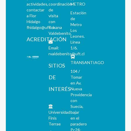
actividades,
coordinación
METRO
contactar
de
Estación
a Flor
visita
de
Hidalgo
con
Metro
fhidalgo@uft.cl
Roxana
Los
Valdebenito.
Leones.
ACREDITACIÓN
Línea
Email:
1/6.
rvaldebenito@uft.cl
TRANSANTIAGO
SITIOS
104 /
DE
Tomar
en Av.
INTERÉS
Nueva
Providencia
con
Suecia,
Universidad
bajar
Finis
en el
Terrae
paradero
Pc24-