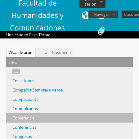
Facultad de
sesión
Humanidades y
Navegar
Comunicaciones
Universidad Finis Terrae
Vista de árbol
Lista
Búsqueda
tipo
...
Colecciones
Compañía Sombrero Verde
Comprobante
Comunicados
Conferencia
Conferencias
Congresos