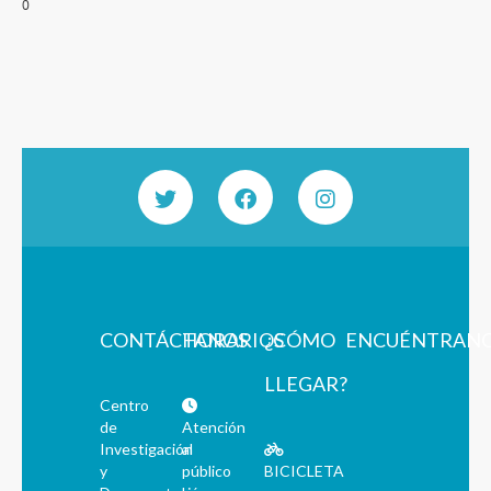
0
CONTÁCTANOS
HORARIOS
¿CÓMO
ENCUÉNTRAN
LLEGAR?
Centro
de
Atención
Investigación
al
y
público
BICICLETA