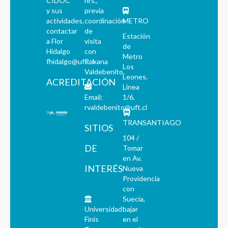
CIDOC
hrs.,
y sus
previa
actividades,
coordinación
METRO
contactar
de
Estación
a Flor
visita
de
Hidalgo
con
Metro
fhidalgo@uft.cl
Roxana
Los
Valdebenito.
Leones.
ACREDITACIÓN
Línea
Email:
1/6.
rvaldebenito@uft.cl
TRANSANTIAGO
SITIOS
104 /
DE
Tomar
en Av.
INTERÉS
Nueva
Providencia
con
Suecia,
Universidad
bajar
Finis
en el