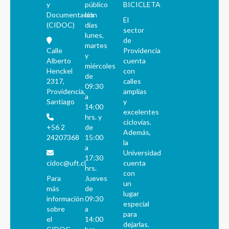
y
público
BICICLETA
Documentación
los
El
(CIDOC)
días
sector
lunes,
de
martes
Calle
Providencia
y
Alberto
cuenta
miércoles
Henckel
con
de
2317,
calles
09:30
Providencia,
amplias
a
Santiago
y
14:00
excelentes
hrs. y
ciclovías.
+56 2
de
Además,
24207368
15:00
la
a
Universidad
17:30
cidoc@uft.cl
cuenta
hrs.
con
Para
Jueves
un
más
de
lugar
información
09:30
especial
sobre
a
para
el
14:00
dejarlas.