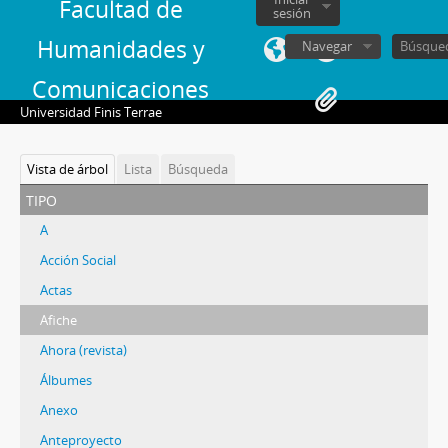
Facultad de
sesión
Humanidades y
Navegar
Comunicaciones
Universidad Finis Terrae
Vista de árbol
Lista
Búsqueda
tipo
A
Acción Social
Actas
Afiche
Ahora (revista)
Álbumes
Anexo
Anteproyecto