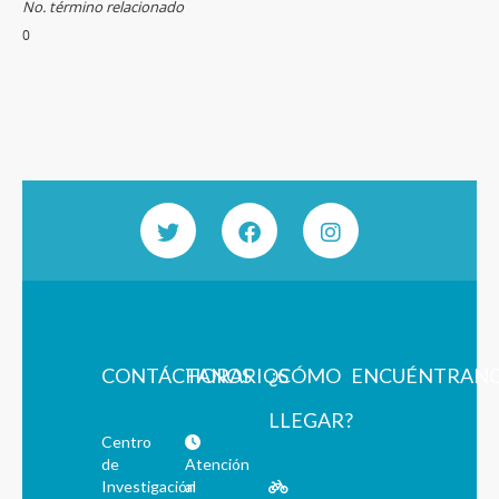
No. término relacionado
0
CONTÁCTANOS
HORARIOS
¿CÓMO
ENCUÉNTRAN
LLEGAR?
Centro
de
Atención
Investigación
al