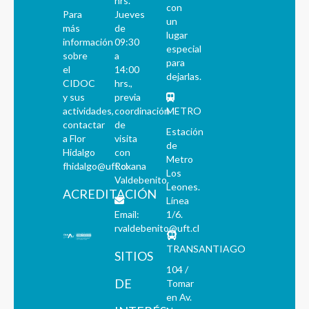
hrs.
con
Para
Jueves
un
más
de
lugar
información
09:30
especial
sobre
a
para
el
14:00
dejarlas.
CIDOC
hrs.,
y sus
previa
actividades,
coordinación
METRO
contactar
de
Estación
a Flor
visita
de
Hidalgo
con
Metro
fhidalgo@uft.cl
Roxana
Los
Valdebenito.
Leones.
ACREDITACIÓN
Línea
Email:
1/6.
rvaldebenito@uft.cl
TRANSANTIAGO
SITIOS
104 /
DE
Tomar
en Av.