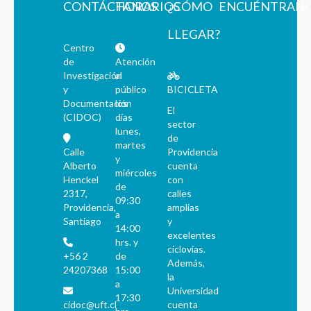
CONTÁCTANOS
HORARIOS
¿CÓMO
ENCUÉNTRAN
LLEGAR?
Centro
de
Atención
Investigación
al
y
público
BICICLETA
Documentación
los
El
(CIDOC)
días
sector
lunes,
de
martes
Calle
Providencia
y
Alberto
cuenta
miércoles
Henckel
con
de
2317,
calles
09:30
Providencia,
amplias
a
Santiago
y
14:00
excelentes
hrs. y
ciclovías.
+56 2
de
Además,
24207368
15:00
la
a
Universidad
17:30
cidoc@uft.cl
cuenta