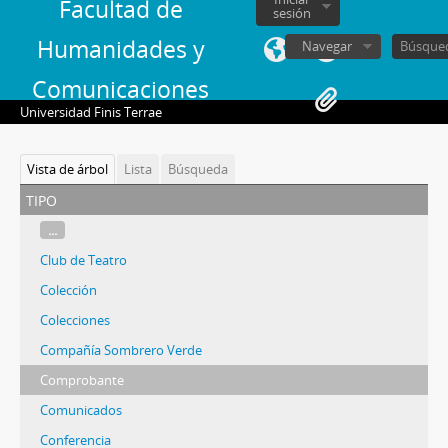
Facultad de
sesión
Humanidades y
Navegar
Comunicaciones
Universidad Finis Terrae
Vista de árbol
Lista
Búsqueda
tipo
...
Club de Teatro
Colección
Colecciones
Compañía Sombrero Verde
Comprobante
Comunicados
Conferencia