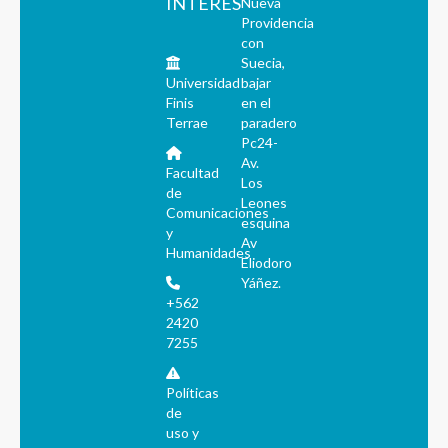
INTERÉS
Nueva
Providencia
con
Suecia,
Universidad
bajar
Finis
en el
Terrae
paradero
Pc24-
Av.
Facultad
Los
de
Leones
Comunicaciones
esquina
y
Av
Humanidades
Eliodoro
Yáñez.
+562
2420
7255
Políticas
de
uso y