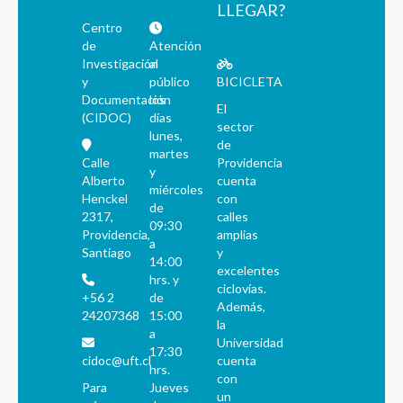
LLEGAR?
Centro
de
Atención
Investigación
al
y
público
BICICLETA
Documentación
los
El
(CIDOC)
días
sector
lunes,
de
martes
Calle
Providencia
y
Alberto
cuenta
miércoles
Henckel
con
de
2317,
calles
09:30
Providencia,
amplias
a
Santiago
y
14:00
excelentes
hrs. y
ciclovías.
+56 2
de
Además,
24207368
15:00
la
a
Universidad
17:30
cidoc@uft.cl
cuenta
hrs.
con
Para
Jueves
un