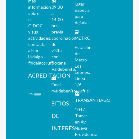
más
de
lugar
información
09:30
especial
sobre
a
para
el
14:00
dejarlas.
CIDOC
hrs.,
y sus
previa
actividades,
coordinación
METRO
contactar
de
Estación
a Flor
visita
de
Hidalgo
con
Metro
fhidalgo@uft.cl
Roxana
Los
Valdebenito.
Leones.
ACREDITACIÓN
Línea
Email:
1/6.
rvaldebenito@uft.cl
TRANSANTIAGO
SITIOS
104 /
DE
Tomar
en Av.
INTERÉS
Nueva
Providencia