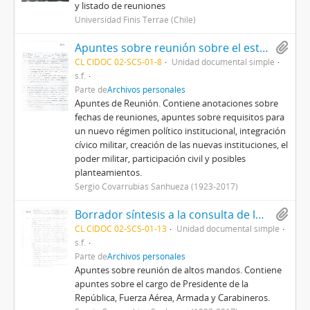
y listado de reuniones
Universidad Finis Terrae (Chile)
Apuntes sobre reunión sobre el establecimiento de un nuevo régimen político e institucional
CL CIDOC 02-SCS-01-8
Unidad documental simple
s.f.
Parte de
Archivos personales
Apuntes de Reunión. Contiene anotaciones sobre
fechas de reuniones, apuntes sobre requisitos para
un nuevo régimen político institucional, integración
cívico militar, creación de las nuevas instituciones, el
poder militar, participación civil y posibles
planteamientos.
Sergio Covarrubias Sanhueza (1923-2017)
Borrador síntesis a la consulta de los altos mandos por el Decreto de Ley 527
CL CIDOC 02-SCS-01-13
Unidad documental simple
s.f.
Parte de
Archivos personales
Apuntes sobre reunión de altos mandos. Contiene
apuntes sobre el cargo de Presidente de la
República, Fuerza Aérea, Armada y Carabineros.