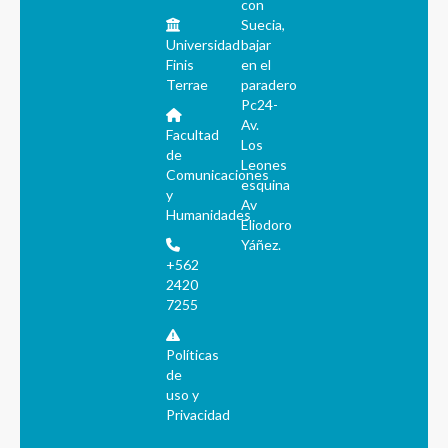
con
Suecia,
Universidad
bajar
Finis
en el
Terrae
paradero
Pc24-
Av.
Facultad
Los
de
Leones
Comunicaciones
esquina
y
Av
Humanidades
Eliodoro
Yáñez.
+562
2420
7255
Políticas
de
uso y
Privacidad