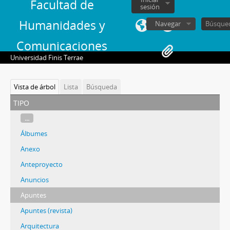
Facultad de
sesión
Humanidades y
Navegar
Comunicaciones
Universidad Finis Terrae
Vista de árbol
Lista
Búsqueda
tipo
...
Álbumes
Anexo
Anteproyecto
Anuncios
Apuntes
Apuntes (revista)
Arquitectura