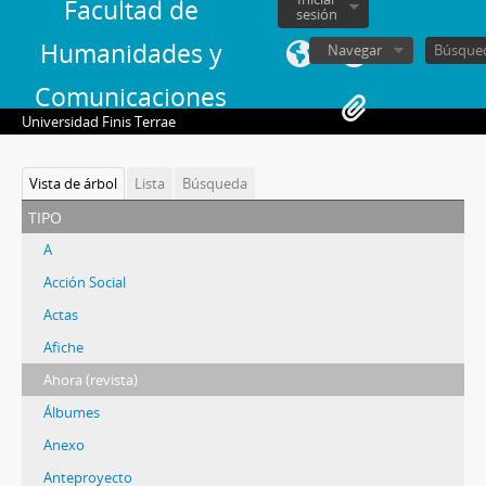
Facultad de
sesión
Humanidades y
Navegar
Comunicaciones
Universidad Finis Terrae
Vista de árbol
Lista
Búsqueda
tipo
A
Acción Social
Actas
Afiche
Ahora (revista)
Álbumes
Anexo
Anteproyecto