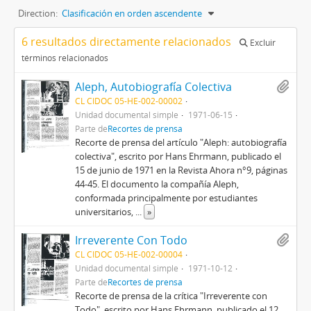
Direction:
Clasificación en orden ascendente
6 resultados directamente relacionados
Excluir
términos relacionados
Aleph, Autobiografía Colectiva
CL CIDOC 05-HE-002-00002
Unidad documental simple
1971-06-15
Parte de
Recortes de prensa
Recorte de prensa del artículo "Aleph: autobiografía
colectiva", escrito por Hans Ehrmann, publicado el
15 de junio de 1971 en la Revista Ahora n°9, páginas
44-45. El documento la compañía Aleph,
conformada principalmente por estudiantes
universitarios,
...
»
Irreverente Con Todo
CL CIDOC 05-HE-002-00004
Unidad documental simple
1971-10-12
Parte de
Recortes de prensa
Recorte de prensa de la crítica "Irreverente con
Todo", escrito por Hans Ehrmann, publicado el 12