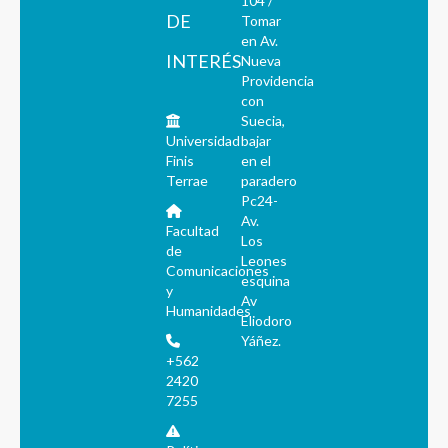
104 /
DE
Tomar
en Av.
INTERÉS
Nueva
Providencia
con
Suecia,
Universidad
bajar
Finis
en el
Terrae
paradero
Pc24-
Av.
Facultad
Los
de
Leones
Comunicaciones
esquina
y
Av
Humanidades
Eliodoro
Yáñez.
+562
2420
7255