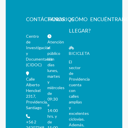
CONTÁCTANOS
HORARIOS
¿CÓMO
ENCUÉNTRAN
LLEGAR?
Centro
de
Atención
Investigación
al
y
público
BICICLETA
Documentación
los
El
(CIDOC)
días
sector
lunes,
de
martes
Calle
Providencia
y
Alberto
cuenta
miércoles
Henckel
con
de
2317,
calles
09:30
Providencia,
amplias
a
Santiago
y
14:00
excelentes
hrs. y
ciclovías.
+56 2
de
Además,
24207368
15:00