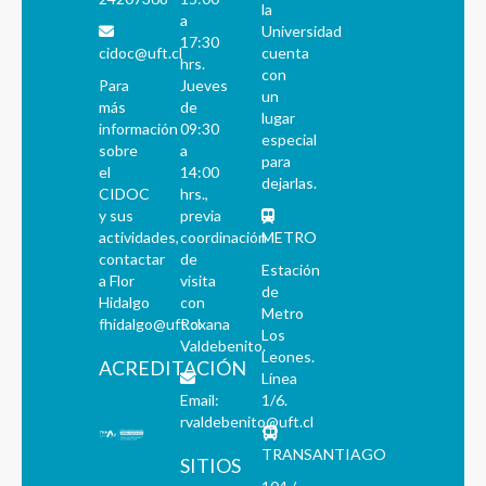
la
a
Universidad
17:30
cidoc@uft.cl
cuenta
hrs.
con
Para
Jueves
un
más
de
lugar
información
09:30
especial
sobre
a
para
el
14:00
dejarlas.
CIDOC
hrs.,
y sus
previa
actividades,
coordinación
METRO
contactar
de
Estación
a Flor
visita
de
Hidalgo
con
Metro
fhidalgo@uft.cl
Roxana
Los
Valdebenito.
Leones.
ACREDITACIÓN
Línea
Email:
1/6.
rvaldebenito@uft.cl
TRANSANTIAGO
SITIOS