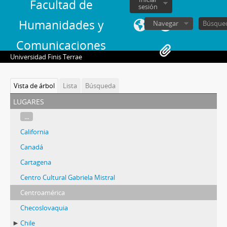
Facultad de
sesión
Humanidades y
Navegar
Comunicaciones
Universidad Finis Terrae
Vista de árbol
Lista
Búsqueda
lugares
...
California
Canadá
Cartagena
Centro Cultural Gabriela Mistral
Centroamérica
Checoslovaquia
Chile