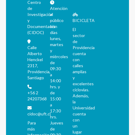
Centro
de
Atención
Investigación
al
y
público
BICICLETA
Documentación
los
El
(CIDOC)
días
sector
lunes,
de
martes
Calle
Providencia
y
Alberto
cuenta
miércoles
Henckel
con
de
2317,
calles
09:30
Providencia,
amplias
a
Santiago
y
14:00
excelentes
hrs. y
ciclovías.
+56 2
de
Además,
24207368
15:00
la
a
Universidad
17:30
cidoc@uft.cl
cuenta
hrs.
con
Para
Jueves
un
más
de
lugar
información
09:30