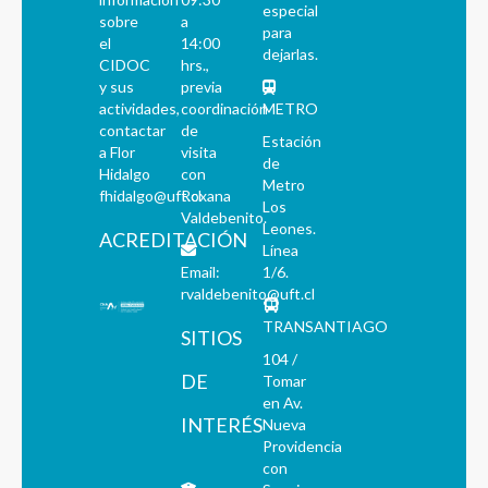
especial
sobre
a
para
el
14:00
dejarlas.
CIDOC
hrs.,
y sus
previa
actividades,
coordinación
METRO
contactar
de
Estación
a Flor
visita
de
Hidalgo
con
Metro
fhidalgo@uft.cl
Roxana
Los
Valdebenito.
Leones.
ACREDITACIÓN
Línea
Email:
1/6.
rvaldebenito@uft.cl
TRANSANTIAGO
SITIOS
104 /
DE
Tomar
en Av.
INTERÉS
Nueva
Providencia
con