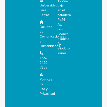
Suecia,
Universidad
bajar
Finis
en el
Terrae
paradero
Pc24-
Av.
Facultad
Los
de
Leones
Comunicaciones
esquina
y
Av
Humanidades
Eliodoro
Yáñez.
+562
2420
7255
Políticas
de
uso y
Privacidad