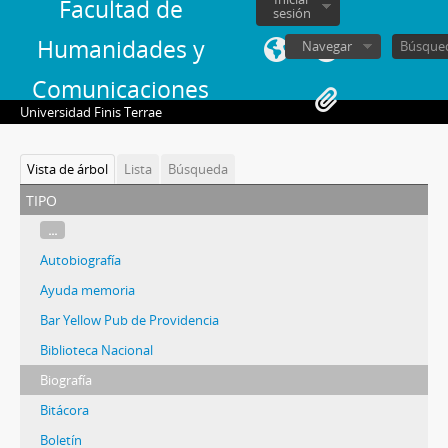
Facultad de
sesión
Humanidades y
Navegar
Comunicaciones
Universidad Finis Terrae
Vista de árbol
Lista
Búsqueda
tipo
...
Autobiografía
Ayuda memoria
Bar Yellow Pub de Providencia
Biblioteca Nacional
Biografía
Bitácora
Boletín