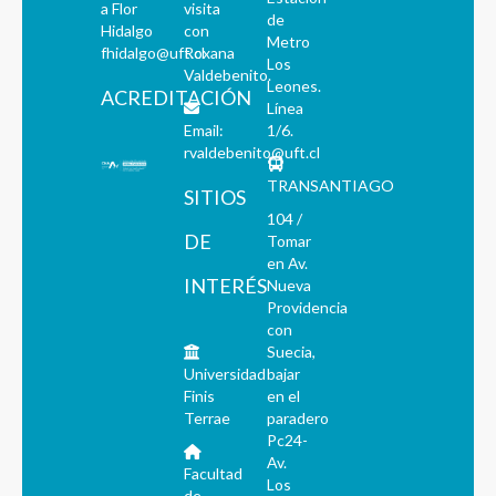
a Flor
visita
de
Hidalgo
con
Metro
fhidalgo@uft.cl
Roxana
Los
Valdebenito.
Leones.
ACREDITACIÓN
Línea
Email:
1/6.
rvaldebenito@uft.cl
TRANSANTIAGO
SITIOS
104 /
DE
Tomar
en Av.
INTERÉS
Nueva
Providencia
con
Suecia,
Universidad
bajar
Finis
en el
Terrae
paradero
Pc24-
Av.
Facultad
Los
de