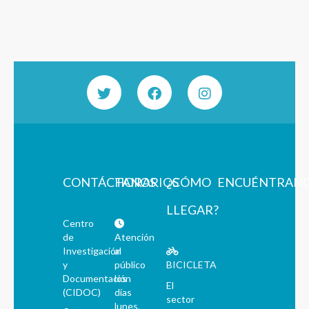
CONTÁCTANOS
HORARIOS
¿CÓMO
ENCUÉNTRAN
LLEGAR?
Centro
de
Atención
Investigación
al
y
público
BICICLETA
Documentación
los
El
(CIDOC)
días
sector
lunes,