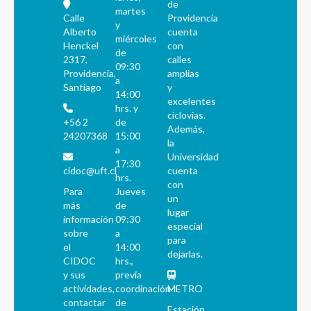
de
martes
Calle
Providencia
y
Alberto
cuenta
miércoles
Henckel
con
de
2317,
calles
09:30
Providencia,
amplias
a
Santiago
y
14:00
excelentes
hrs. y
ciclovías.
+56 2
de
Además,
24207368
15:00
la
a
Universidad
17:30
cidoc@uft.cl
cuenta
hrs.
con
Para
Jueves
un
más
de
lugar
información
09:30
especial
sobre
a
para
el
14:00
dejarlas.
CIDOC
hrs.,
y sus
previa
actividades,
coordinación
METRO
contactar
de
Estación