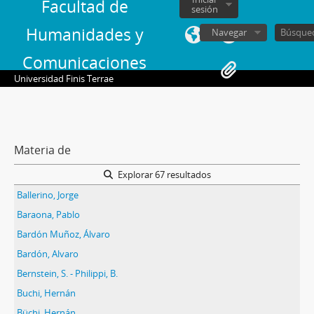
Facultad de
sesión
Humanidades y
Navegar
Comunicaciones
Universidad Finis Terrae
Materia de
Explorar 67 resultados
Ballerino, Jorge
Baraona, Pablo
Bardón Muñoz, Álvaro
Bardón, Alvaro
Bernstein, S. - Philippi, B.
Buchi, Hernán
Büchi, Hernán