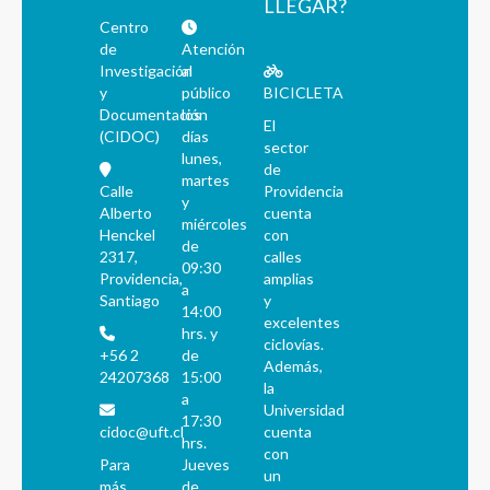
LLEGAR?
Centro
de
Atención
Investigación
al
y
público
BICICLETA
Documentación
los
El
(CIDOC)
días
sector
lunes,
de
martes
Calle
Providencia
y
Alberto
cuenta
miércoles
Henckel
con
de
2317,
calles
09:30
Providencia,
amplias
a
Santiago
y
14:00
excelentes
hrs. y
ciclovías.
+56 2
de
Además,
24207368
15:00
la
a
Universidad
17:30
cidoc@uft.cl
cuenta
hrs.
con
Para
Jueves
un
más
de