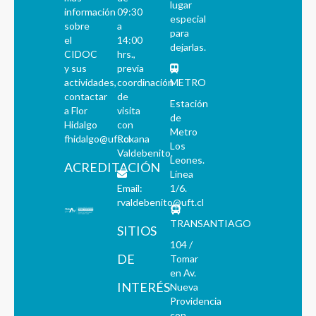
lugar
información
09:30
especial
sobre
a
para
el
14:00
dejarlas.
CIDOC
hrs.,
y sus
previa
actividades,
coordinación
METRO
contactar
de
Estación
a Flor
visita
de
Hidalgo
con
Metro
fhidalgo@uft.cl
Roxana
Los
Valdebenito.
Leones.
ACREDITACIÓN
Línea
Email:
1/6.
rvaldebenito@uft.cl
TRANSANTIAGO
SITIOS
104 /
DE
Tomar
en Av.
INTERÉS
Nueva
Providencia
con