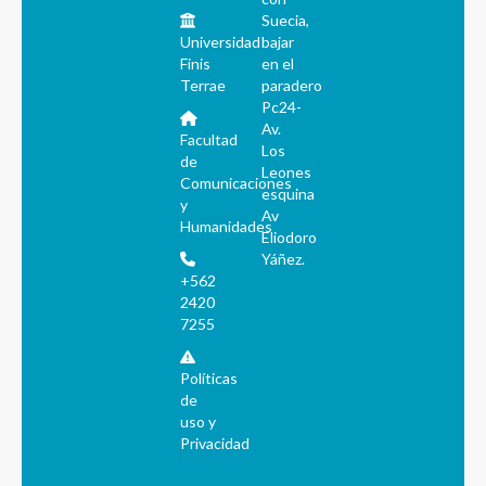
Suecia,
Universidad
bajar
Finis
en el
Terrae
paradero
Pc24-
Av.
Facultad
Los
de
Leones
Comunicaciones
esquina
y
Av
Humanidades
Eliodoro
Yáñez.
+562
2420
7255
Políticas
de
uso y
Privacidad