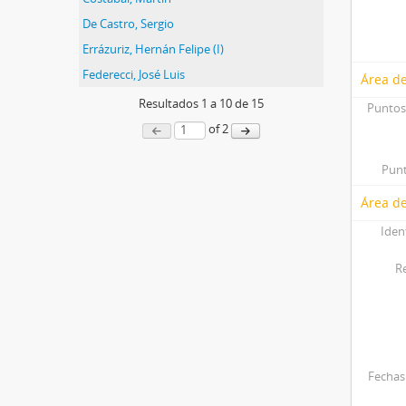
De Castro, Sergio
Errázuriz, Hernán Felipe (I)
Federecci, José Luis
Área d
Resultados
1
a
10
de 15
Puntos
of 2
Punt
Área de
Iden
R
Fechas 