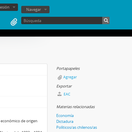
sesión
Navegar
Portapapeles
Agregar
Exportar
EAC
Materias relacionadas
Economía
r económico de origen
Dictadura
Políticos/as chilenos/as