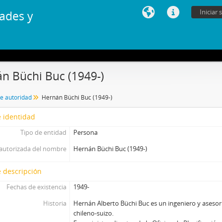
Iniciar 
ades y
n Büchi Buc (1949-)
de autoridad
Hernán Büchi Buc (1949-)
 identidad
Tipo de entidad
Persona
autorizada del nombre
Hernán Büchi Buc (1949-)
 descripción
Fechas de existencia
1949-
Historia
Hernán Alberto Büchi Buc es un ingeniero y aseso
chileno-suizo.