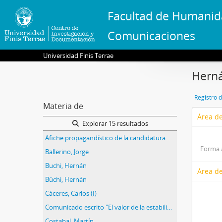
Facultad de Humanid
Comunicaciones
Universidad Finis Terrae
Herná
Registro 
Materia de
Área de
Explorar 15 resultados
Afiche propagandístico de la candidatura de Hernán Büchi
Forma 
Ballerino, Jorge
Buchi, Hernán
Área de
Büchi, Hernán
Cáceres, Carlos (I)
Comunicado escrito "El valor de la estabilidad"
Costabal, Martín