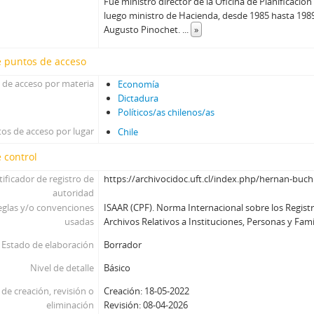
Fue ministro director de la Oficina de Planificación
luego ministro de Hacienda, desde 1985 hasta 1989
Augusto Pinochet.
...
»
e puntos de acceso
 de acceso por materia
Economía
Dictadura
Políticos/as chilenos/as
os de acceso por lugar
Chile
 control
tificador de registro de
https://archivocidoc.uft.cl/index.php/hernan-buch
autoridad
eglas y/o convenciones
ISAAR (CPF). Norma Internacional sobre los Regist
usadas
Archivos Relativos a Instituciones, Personas y Famil
Estado de elaboración
Borrador
Nivel de detalle
Básico
de creación, revisión o
Creación: 18-05-2022
eliminación
Revisión: 08-04-2026