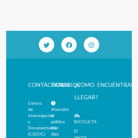
CONTÁCTANOS
HORARIOS
¿CÓMO
ENCUÉNTRAN
LLEGAR?
Centro
de
Atención
Investigación
al
y
público
BICICLETA
Documentación
los
El
(CIDOC)
días
sector