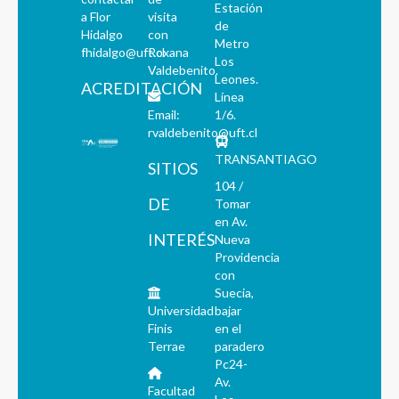
Estación
a Flor
visita
de
Hidalgo
con
Metro
fhidalgo@uft.cl
Roxana
Los
Valdebenito.
Leones.
ACREDITACIÓN
Línea
Email:
1/6.
rvaldebenito@uft.cl
TRANSANTIAGO
SITIOS
104 /
DE
Tomar
en Av.
INTERÉS
Nueva
Providencia
con
Suecia,
Universidad
bajar
Finis
en el
Terrae
paradero
Pc24-
Av.
Facultad