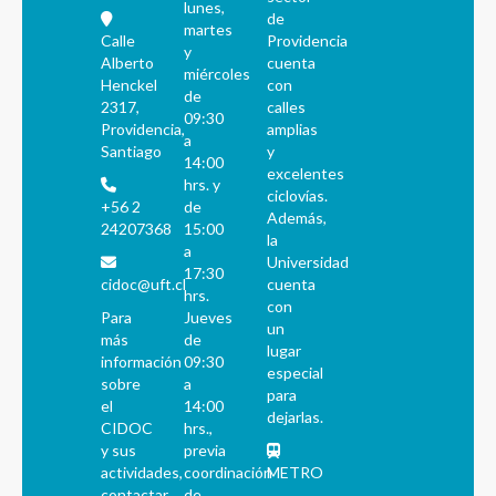
lunes,
de
martes
Calle
Providencia
y
Alberto
cuenta
miércoles
Henckel
con
de
2317,
calles
09:30
Providencia,
amplias
a
Santiago
y
14:00
excelentes
hrs. y
ciclovías.
+56 2
de
Además,
24207368
15:00
la
a
Universidad
17:30
cidoc@uft.cl
cuenta
hrs.
con
Para
Jueves
un
más
de
lugar
información
09:30
especial
sobre
a
para
el
14:00
dejarlas.
CIDOC
hrs.,
y sus
previa
actividades,
coordinación
METRO
contactar
de