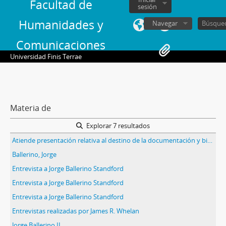
Facultad de
sesión
Humanidades y
Navegar
Comunicaciones
Universidad Finis Terrae
Materia de
Explorar 7 resultados
Atiende presentación relativa al destino de la documentación y bienes muebles del Consejo de Estado
Ballerino, Jorge
Entrevista a Jorge Ballerino Standford
Entrevista a Jorge Ballerino Standford
Entrevista a Jorge Ballerino Standford
Entrevistas realizadas por James R. Whelan
Jorge Ballerino II