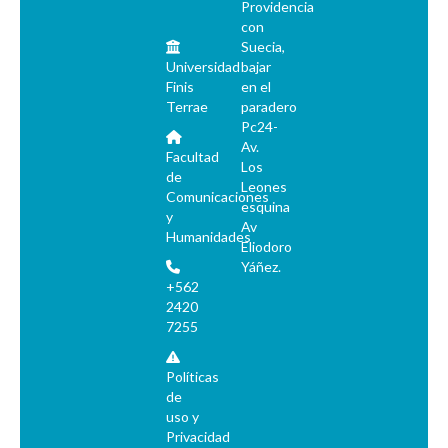
Providencia
con
Suecia,
Universidad
bajar
Finis
en el
Terrae
paradero
Pc24-
Av.
Facultad
Los
de
Leones
Comunicaciones
esquina
y
Av
Humanidades
Eliodoro
Yáñez.
+562
2420
7255
Políticas
de
uso y
Privacidad