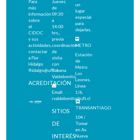
Para
Jueves
un
más
de
lugar
información
09:30
especial
sobre
a
para
el
14:00
dejarlas.
CIDOC
hrs.,
y sus
previa
actividades,
coordinación
METRO
contactar
de
Estación
a Flor
visita
de
Hidalgo
con
Metro
fhidalgo@uft.cl
Roxana
Los
Valdebenito.
Leones.
ACREDITACIÓN
Línea
Email:
1/6.
rvaldebenito@uft.cl
TRANSANTIAGO
SITIOS
104 /
DE
Tomar
en Av.
INTERÉS
Nueva