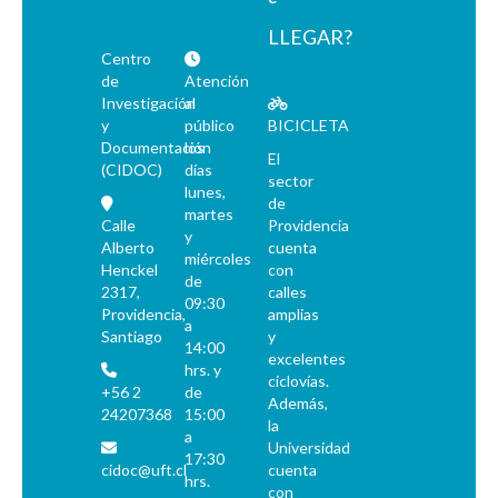
LLEGAR?
Centro
de
Atención
Investigación
al
y
público
BICICLETA
Documentación
los
El
(CIDOC)
días
sector
lunes,
de
martes
Calle
Providencia
y
Alberto
cuenta
miércoles
Henckel
con
de
2317,
calles
09:30
Providencia,
amplias
a
Santiago
y
14:00
excelentes
hrs. y
ciclovías.
+56 2
de
Además,
24207368
15:00
la
a
Universidad
17:30
cidoc@uft.cl
cuenta
hrs.
con