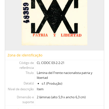
Zona de identificação
Código de
CL CIDOC 03-2-2-21
referência
Título
Lámina del Frente nacionalista patria y
libertad
Data(s)
s.f. (Produção)
Nível de descrição
Item
Dimensão e
2 láminas (alto 5,9 x ancho 6,3 cm)
suporte