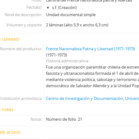
Título
Lámina del Frente nacionalista patria y libertad
Fecha(s)
s.f. (Creación)
Nivel de descripción
Unidad documental simple
Volumen y soporte
2 láminas (alto 5,9 x ancho 6,3 cm)
 contexto
Nombre del productor
Frente Nacionalista Patria y Libertad (1971-1973)
(1971-1973)
Historia administrativa
Fue una organización paramilitar chilena de extre
fascista y ultranacionalista formada el 1 de abril 
mediante violencia política, sabotaje y terrorismo 
democrático de Salvador Allende y a la Unidad Pop
Institución archivística
Centro de Investigación y Documentación, Universi
e notas
Notas
Número de folio: 21
 de acceso