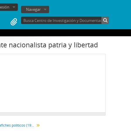
sesión
Navegar
 nacionalista patria y libertad
Panfletos, folletos, afiches políticos (1970-1999)