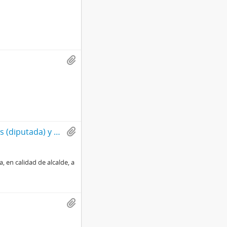
Afiche de propaganda política de Marcela Cubillos (diputada) y Pablo Longueira (senador) con apoyo de Cristián Labbé
 en calidad de alcalde, a