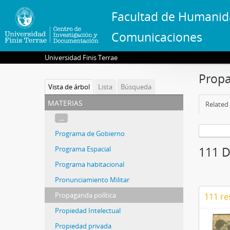
Facultad de Humanid
Comunicaciones
Universidad Finis Terrae
Propa
Vista de árbol
Lista
Búsqueda
materias
Related 
...
Programa de Gobierno
Programa Espacial
111 D
Programa habitacional
Pronunciamiento Militar
Propaganda política
111 re
Propiedad Intelectual
Propiedad privada