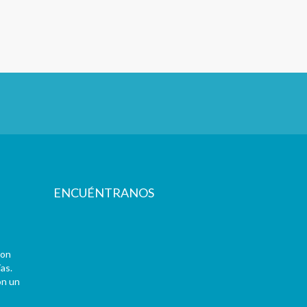
ENCUÉNTRANOS
con
as.
on un