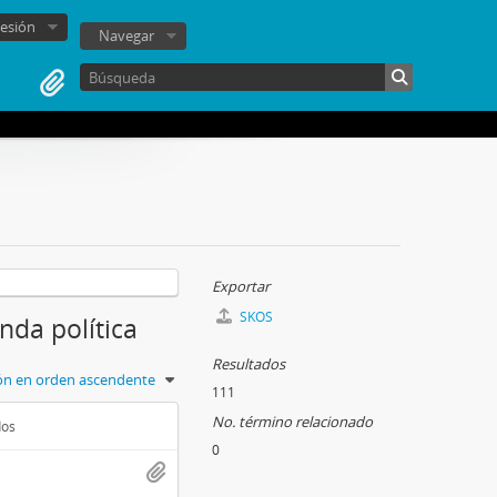
sesión
Navegar
Exportar
SKOS
nda política
Resultados
ión en orden ascendente
111
No. término relacionado
dos
0