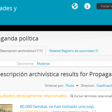
Iniciar 
ades y
ganda política
Descripción archivística (111)
Related Registro de autoridad (1)
Taxonomía
Materias
escripción archivística results for Propaga
Ordenar por:
Título
Direction:
Clasificac
sultados directamente relacionados
Excluir términos relaciona
80.000 familias se han tomado unicoop.
CL CIDOC 03-2-1-50
Unidad documental simple
S.F