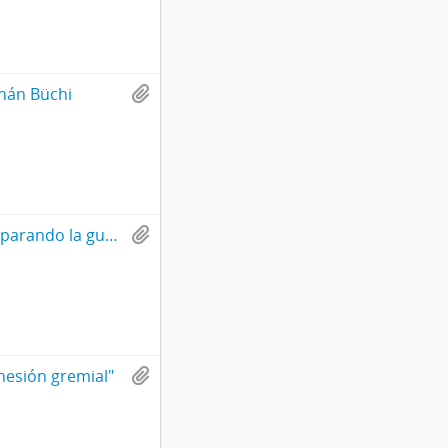
rnán Büchi
Alerta al Pueblo: Con este nuevo paro siguen preparando la guerra civil.
hesión gremial"