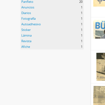
Panfleto
20
Anuncios
1
Diarios
1
Fotografía
1
Autoadhesivo
1
Sticker
1
Lámina
1
Revista
1
Afiche
1