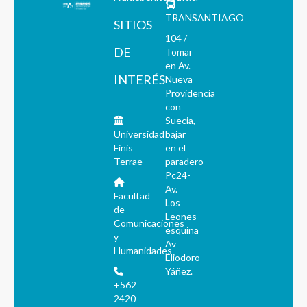
TRANSANTIAGO
SITIOS
104 /
DE
Tomar
en Av.
INTERÉS
Nueva
Providencia
con
Suecia,
Universidad
bajar
Finis
en el
Terrae
paradero
Pc24-
Av.
Facultad
Los
de
Leones
Comunicaciones
esquina
y
Av
Humanidades
Eliodoro
Yáñez.
+562
2420