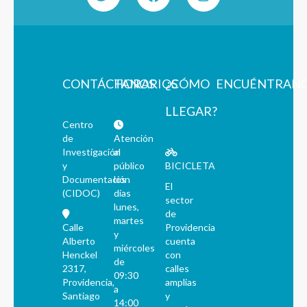
CONTÁCTANOS
HORARIOS
¿CÓMO
ENCUÉNTRAN
LLEGAR?
Centro
de
Atención
Investigación
al
y
público
BICICLETA
Documentación
los
El
(CIDOC)
días
sector
lunes,
de
martes
Calle
Providencia
y
Alberto
cuenta
miércoles
Henckel
con
de
2317,
calles
09:30
Providencia,
amplias
a
Santiago
y
14:00