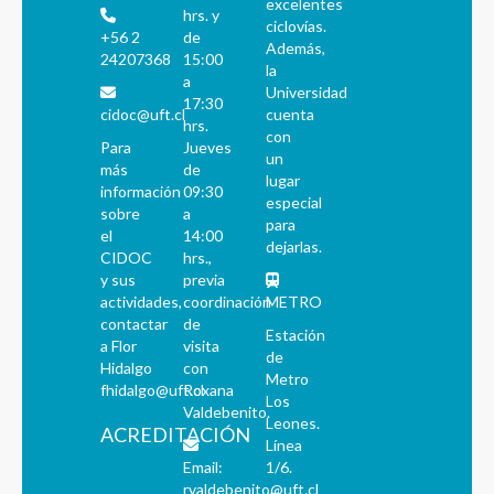
excelentes
hrs. y
ciclovías.
+56 2
de
Además,
24207368
15:00
la
a
Universidad
17:30
cidoc@uft.cl
cuenta
hrs.
con
Para
Jueves
un
más
de
lugar
información
09:30
especial
sobre
a
para
el
14:00
dejarlas.
CIDOC
hrs.,
y sus
previa
actividades,
coordinación
METRO
contactar
de
Estación
a Flor
visita
de
Hidalgo
con
Metro
fhidalgo@uft.cl
Roxana
Los
Valdebenito.
Leones.
ACREDITACIÓN
Línea
Email:
1/6.
rvaldebenito@uft.cl