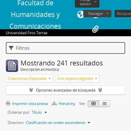
Facultad de
sesión
Humanidades y
Navegar
Comunicaciones
Universidad Finis Terrae
Filtros
Mostrando 241 resultados
Descripción archivística
Colecciones Especiales
Con objetos digitales
Opciones avanzadas de búsqueda
Imprimir vista previa
Hierarchy
Ver :
Ordenar por:
Título
Direction:
Clasificación en orden ascendente