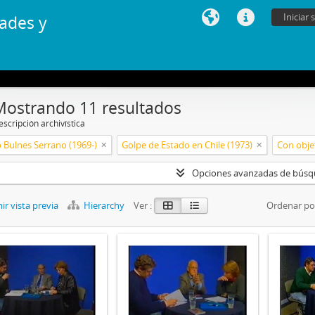
Iniciar 
ades y
Mostrando 11 resultados
scripción archivística
 Bulnes Serrano (1969-)
Golpe de Estado en Chile (1973)
Con objet
Opciones avanzadas de bús
r vista previa
Hierarchy
Ver :
Ordenar po