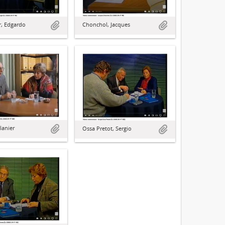
, Edgardo
Chonchol, Jacques
lanier
Ossa Pretot, Sergio