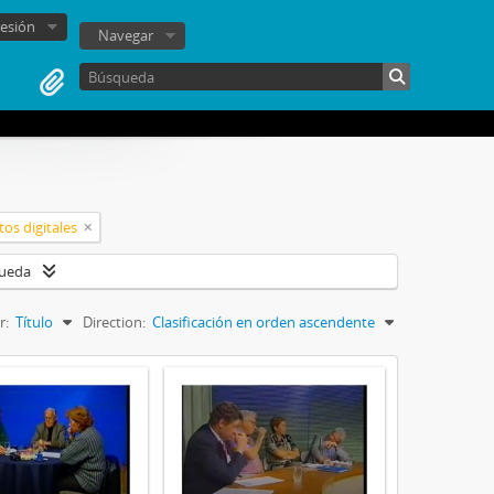
sesión
Navegar
os digitales
queda
r:
Título
Direction:
Clasificación en orden ascendente