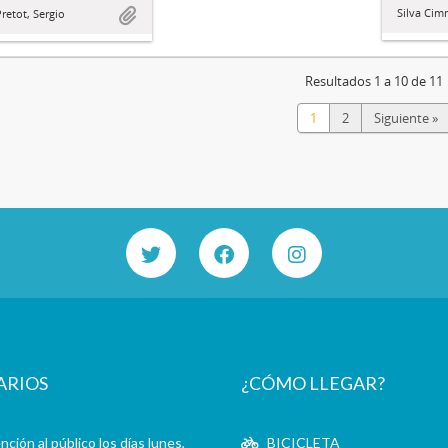
Silva Cim
retot, Sergio
Resultados 1 a 10 de 11
1
2
Siguiente »
ARIOS
¿CÓMO LLEGAR?
ción al público los días lunes,
BICICLETA