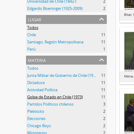
Universidad de Chile (1842-)
2
Edgardo Boeninger (1925-2009)
2
Bitar,
lugar
Todos
Chile
11
Santiago, Región Metropolitana
11
Perú
1
materia
Todos
Junta Militar de Gobierno de Chile (1973-1990)
11
Mena,
Dictadura
11
Actividad Política
11
Golpe de Estado en Chile (1973)
11
Partidos Políticos chilenos
3
Plebiscito
2
Elecciones
2
Chicago Boys
2
Ministerios
2