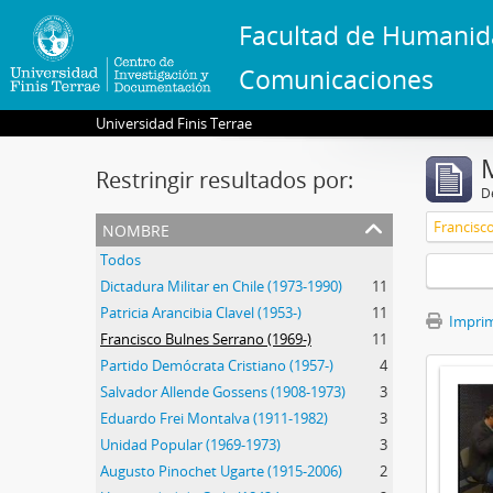
Facultad de Humanid
Comunicaciones
Universidad Finis Terrae
Restringir resultados por:
De
nombre
Francisco
Todos
Dictadura Militar en Chile (1973-1990)
11
Patricia Arancibia Clavel (1953-)
11
Imprimi
Francisco Bulnes Serrano (1969-)
11
Partido Demócrata Cristiano (1957-)
4
Salvador Allende Gossens (1908-1973)
3
Eduardo Frei Montalva (1911-1982)
3
Unidad Popular (1969-1973)
3
Augusto Pinochet Ugarte (1915-2006)
2