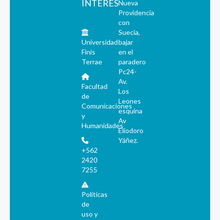
INTERÉS
Nueva
Providencia
con
Suecia,
Universidad
bajar
Finis
en el
Terrae
paradero
Pc24-
Av.
Facultad
Los
de
Leones
Comunicaciones
esquina
y
Av
Humanidades
Eliodoro
Yáñez.
+562
2420
7255
Políticas
de
uso y