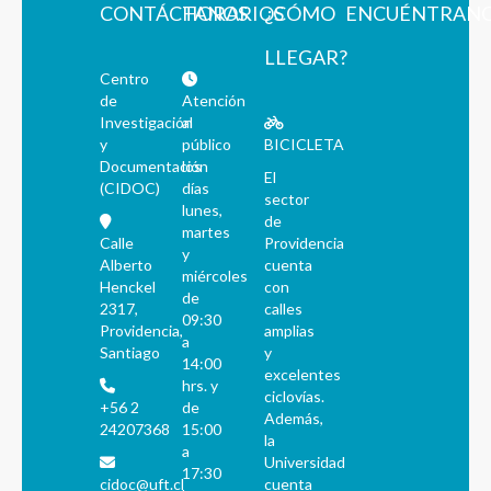
CONTÁCTANOS
HORARIOS
¿CÓMO
ENCUÉNTRAN
LLEGAR?
Centro
de
Atención
Investigación
al
y
público
BICICLETA
Documentación
los
El
(CIDOC)
días
sector
lunes,
de
martes
Calle
Providencia
y
Alberto
cuenta
miércoles
Henckel
con
de
2317,
calles
09:30
Providencia,
amplias
a
Santiago
y
14:00
excelentes
hrs. y
ciclovías.
+56 2
de
Además,
24207368
15:00
la
a
Universidad
17:30
cidoc@uft.cl
cuenta