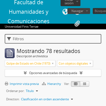
Facultad de
sesión
Humanidades y
Navegar
Comunicaciones
Universidad Finis Terrae
Filtros
Mostrando 78 resultados
Descripción archivística
Golpe de Estado en Chile (1973)
Con objetos digitales
Opciones avanzadas de búsqueda
Imprimir vista previa
Hierarchy
Ver :
Ordenar por:
Título
Direction:
Clasificación en orden ascendente