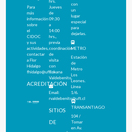
hrs.
con
Para
Jueves
un
más
de
lugar
información
09:30
especial
sobre
a
para
el
14:00
dejarlas.
CIDOC
hrs.,
y sus
previa
actividades,
coordinación
METRO
contactar
de
Estación
a Flor
visita
de
Hidalgo
con
Metro
fhidalgo@uft.cl
Roxana
Los
Valdebenito.
Leones.
ACREDITACIÓN
Línea
Email:
1/6.
rvaldebenito@uft.cl
TRANSANTIAGO
SITIOS
104 /
DE
Tomar
en Av.