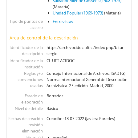
Salvador Allende Gossens (1908-1973)
(Materia)
Unidad Popular (1969-1973)
(Materia)
Tipo de puntos de
Entrevistas
acceso
Área de control de la descripción
Identificador de la
https://archivocidoc.uft.cl/index.php/bitar-
descripción
sergio
Identificador de la
CL UFT ACIDOC
institución
Reglas y/o
Consejo Internacional de Archivos. ISAD (G):
convenciones
Norma Internacional General de Descripción
usadas
Archivística. 2.ª edición. Madrid, 2000.
Estado de
Borrador
elaboración
Nivel de detalle
Básico
Fechas de creación
Creación: 13-07-2022 (Javiera Paredes)
revisión
eliminación
Idioma(s)
español