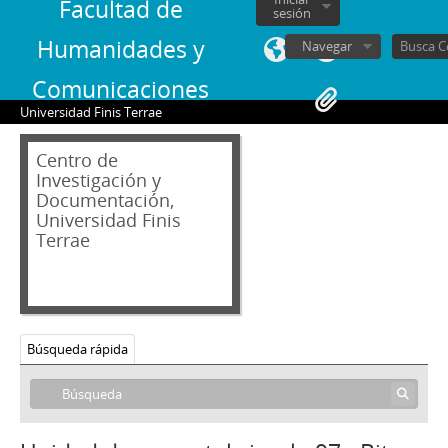
Facultad de
75 - Jarpa, Sergio Onofre
sesión
76 - Jarpa, Sergio Onofre
Humanidades y
Navegar
77 - Fresno, Juan Francisco
78 - Fresno, Juan Francisco
Comunicaciones
79 - Martínez Busch, Jorge
Universidad Finis Terrae
80 - Martínez Busch, Jorge
81 - Thayer, William
Centro de
82 - Moreno, Fernando
Investigación y
Documentación,
83 - Martínez Busch, Jorge
Universidad Finis
84 - Silva Solar, Julio
Terrae
85 - Martínez Busch, Jorge
86 - Fresno, Juan Francisco; Zabala, José.
87 - Fresno, Juan Francisco
88 - Silva Solar, Julio
89 - Thayer, William
Búsqueda rápida
90 - Martínez Busch, Jorge
91 - Krauss, Enrique
92 - Frei B., Arturo
93 - Viera Gallo, José Antonio