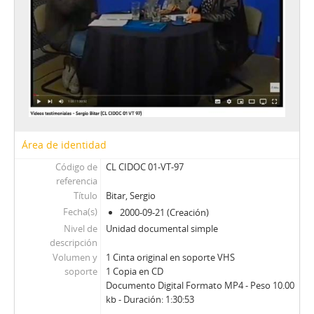
CH - Cita con la Historia
JW - Entrevistas realizadas por James R. Whelan
Área de identidad
Código de
CL CIDOC 01-VT-97
referencia
Título
Bitar, Sergio
Fecha(s)
2000-09-21 (Creación)
Nivel de
Unidad documental simple
descripción
Volumen y
1 Cinta original en soporte VHS
soporte
1 Copia en CD
Documento Digital Formato MP4 - Peso 10.00
kb - Duración: 1:30:53