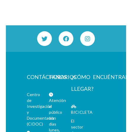
CONTÁCTANOS
HORARIOS
¿CÓMO
ENCUÉNTRAN
LLEGAR?
Centro
de
Atención
Investigación
al
y
público
BICICLETA
Documentación
los
El
(CIDOC)
días
sector
lunes,