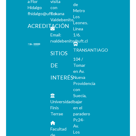
a Flor
visita
de
Hidalgo
con
Metro
fhidalgo@uft.cl
Roxana
Los
Valdebenito.
Leones.
ACREDITACIÓN
Línea
Email:
1/6.
rvaldebenito@uft.cl
TRANSANTIAGO
SITIOS
104 /
DE
Tomar
en Av.
INTERÉS
Nueva
Providencia
con
Suecia,
Universidad
bajar
Finis
en el
Terrae
paradero
Pc24-
Av.
Facultad
Los
de