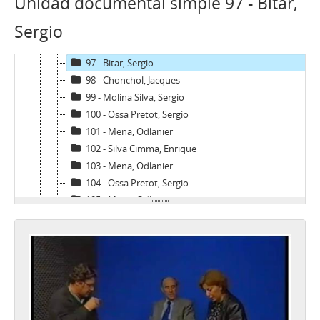
Unidad documental simple 97 - Bitar,
94 - Boeninger, Edgardo
Sergio
95 - Viera Gallo, Josè Antonio
96 - Boeninger, Edgardo
97 - Bitar, Sergio
98 - Chonchol, Jacques
99 - Molina Silva, Sergio
100 - Ossa Pretot, Sergio
101 - Mena, Odlanier
102 - Silva Cimma, Enrique
103 - Mena, Odlanier
104 - Ossa Pretot, Sergio
105 - Mena, Odlanier
106 - Videla, Ernesto
107 - Mena, Odlanier
108 - Juan Guzmán Tapia (I)
109 - Juan Guzmán Tapia (II)
110 - Juan Guzmán Tapia (III)
111 - Juan Guzmán Tapia (IV)