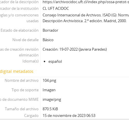
icador de la descripción
https://archivocidoc.uft.cl/index.php/ossa-pretot-
icador de la institución
CL UFT ACIDOC
eglas y/o convenciones
Consejo Internacional de Archivos. ISAD (G): Norm
usadas
Descripción Archivística. 2.ª edición. Madrid, 2000.
Estado de elaboración
Borrador
Nivel de detalle
Básico
as de creación revisión
Creación: 19-07-2022 (Javiera Paredes)
eliminación
Idioma(s)
español
digital metadatos
Nombre del archivo
104.png
Tipo de soporte
Imagen
o de documento MIME
image/png
Tamaño del archivo
870.5 KiB
Cargado
15 de noviembre de 2023 06:53