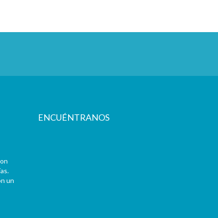
ENCUÉNTRANOS
con
as.
on un