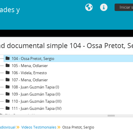
96 - Boeninger, Edgardo
Iniciar 
ades y
97 - Bitar, Sergio
98 - Chonchol, Jacques
99 - Molina Silva, Sergio
100 - Ossa Pretot, Sergio
101 - Mena, Odlanier
d documental simple 104 - Ossa Pretot, S
102 - Silva Cimma, Enrique
103 - Mena, Odlanier
104 - Ossa Pretot, Sergio
105 - Mena, Odlanier
106 - Videla, Ernesto
107 - Mena, Odlanier
108 - Juan Guzmán Tapia (I)
109 - Juan Guzmán Tapia (II)
110 - Juan Guzmán Tapia (III)
111 - Juan Guzmán Tapia (IV)
CH - Cita con la Historia
JW - Entrevistas realizadas por James R. Whelan
udiovisual
Videos Testimoniales
Ossa Pretot, Sergio