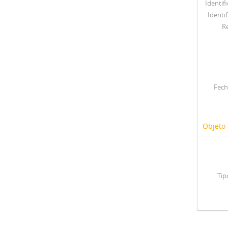
Identif
Identif
R
Fech
Objeto 
Tip