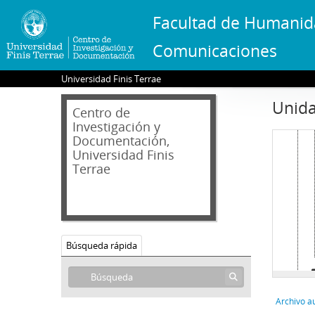
Facultad de Humanid
Comunicaciones
Universidad Finis Terrae
Unida
Centro de
Investigación y
Documentación,
Universidad Finis
Terrae
Búsqueda rápida
Archivo a