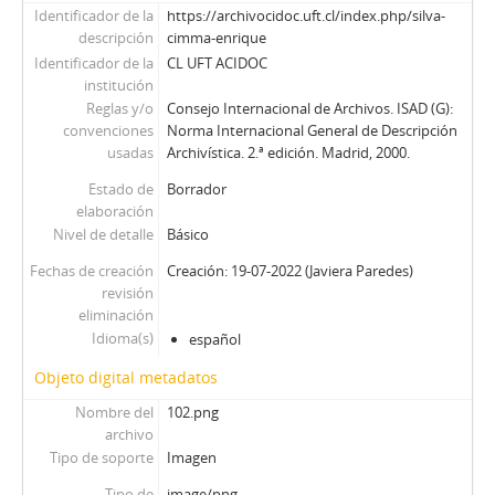
Identificador de la
https://archivocidoc.uft.cl/index.php/silva-
descripción
cimma-enrique
Identificador de la
CL UFT ACIDOC
institución
Reglas y/o
Consejo Internacional de Archivos. ISAD (G):
convenciones
Norma Internacional General de Descripción
usadas
Archivística. 2.ª edición. Madrid, 2000.
Estado de
Borrador
elaboración
Nivel de detalle
Básico
Fechas de creación
Creación: 19-07-2022 (Javiera Paredes)
revisión
eliminación
Idioma(s)
español
Objeto digital metadatos
Nombre del
102.png
archivo
Tipo de soporte
Imagen
Tipo de
image/png