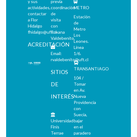
y sus
previa
actividades,
coordinación
METRO
contactar
de
Estación
a Flor
visita
de
Hidalgo
con
Metro
fhidalgo@uft.cl
Roxana
Los
Valdebenito.
Leones.
ACREDITACIÓN
Línea
Email:
1/6.
rvaldebenito@uft.cl
TRANSANTIAGO
SITIOS
104 /
DE
Tomar
en Av.
INTERÉS
Nueva
Providencia
con
Suecia,
Universidad
bajar
Finis
en el
Terrae
paradero