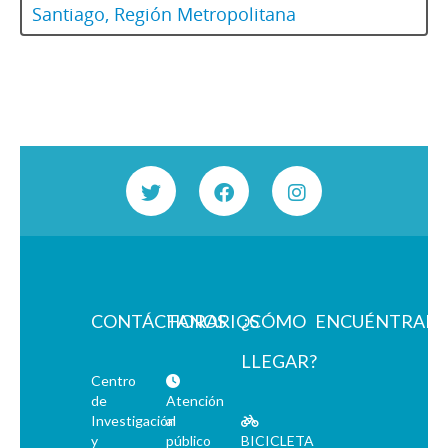
Santiago, Región Metropolitana
CONTÁCTANOS
HORARIOS
¿CÓMO
ENCUÉNTRAN
LLEGAR?
Centro
de
Atención
Investigación
al
y
público
BICICLETA