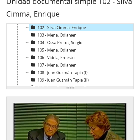
Unidad documental simple 102 - Silva
99 - Molina Silva, Sergio
Cimma, Enrique
100 - Ossa Pretot, Sergio
101 - Mena, Odlanier
102 - Silva Cimma, Enrique
103 - Mena, Odlanier
104 - Ossa Pretot, Sergio
105 - Mena, Odlanier
106 - Videla, Ernesto
107 - Mena, Odlanier
108 - Juan Guzmán Tapia (I)
109 - Juan Guzmán Tapia (II)
110 - Juan Guzmán Tapia (III)
111 - Juan Guzmán Tapia (IV)
CH - Cita con la Historia
JW - Entrevistas realizadas por James R. Whelan