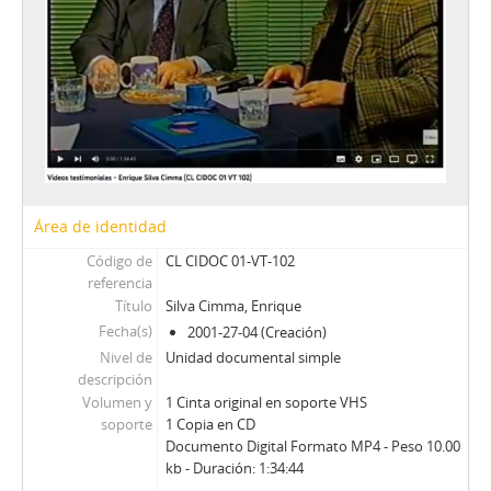
Área de identidad
Código de
CL CIDOC 01-VT-102
referencia
Título
Silva Cimma, Enrique
Fecha(s)
2001-27-04 (Creación)
Nivel de
Unidad documental simple
descripción
Volumen y
1 Cinta original en soporte VHS
soporte
1 Copia en CD
Documento Digital Formato MP4 - Peso 10.00
kb - Duración: 1:34:44