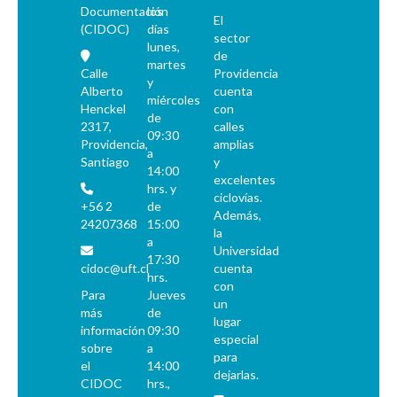
Documentación
los
El
(CIDOC)
días
sector
lunes,
de
martes
Calle
Providencia
y
Alberto
cuenta
miércoles
Henckel
con
de
2317,
calles
09:30
Providencia,
amplias
a
Santiago
y
14:00
excelentes
hrs. y
ciclovías.
+56 2
de
Además,
24207368
15:00
la
a
Universidad
17:30
cidoc@uft.cl
cuenta
hrs.
con
Para
Jueves
un
más
de
lugar
información
09:30
especial
sobre
a
para
el
14:00
dejarlas.
CIDOC
hrs.,