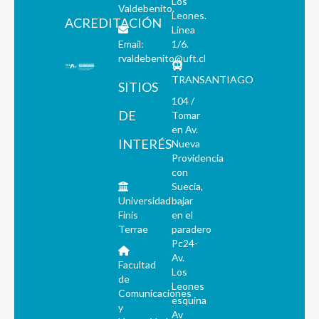
Los
Valdebenito.
Leones.
ACREDITACIÓN
Línea
Email:
1/6.
rvaldebenito@uft.cl
TRANSANTIAGO
SITIOS
104 /
DE
Tomar
en Av.
INTERÉS
Nueva
Providencia
con
Suecia,
Universidad
bajar
Finis
en el
Terrae
paradero
Pc24-
Av.
Facultad
Los
de
Leones
Comunicaciones
esquina
y
Av