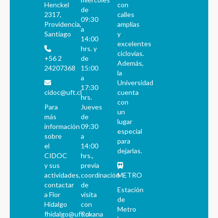
Henckel
con
de
2317,
calles
09:30
Providencia,
amplias
a
Santiago
y
14:00
excelentes
hrs. y
ciclovías.
+56 2
de
Además,
24207368
15:00
la
a
Universidad
17:30
cidoc@uft.cl
cuenta
hrs.
con
Para
Jueves
un
más
de
lugar
información
09:30
especial
sobre
a
para
el
14:00
dejarlas.
CIDOC
hrs.,
y sus
previa
actividades,
coordinación
METRO
contactar
de
Estación
a Flor
visita
de
Hidalgo
con
Metro
fhidalgo@uft.cl
Roxana