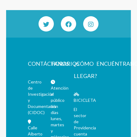
CONTÁCTANOS
HORARIOS
¿CÓMO
ENCUÉNTRAN
LLEGAR?
Centro
de
Atención
Investigación
al
y
público
BICICLETA
Documentación
los
El
(CIDOC)
días
sector
lunes,
de
martes
Calle
Providencia
y
Alberto
cuenta
miércoles