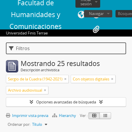
Facultad de
sesión
Humanidades y
Navegar
Comunicaciones
Universidad Finis Terrae
Filtros
Mostrando 25 resultados
Descripción archivística
Sergio de la Cuadra (1942-2021)
Con objetos digitales
Archivo audiovisual
Opciones avanzadas de búsqueda
Imprimir vista previa
Hierarchy
Ver :
Ordenar por:
Título