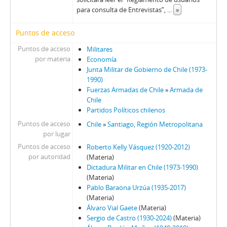
58 - Madariaga, Mónica II
para consulta de Entrevistas”,
...
»
59 - Montero, Enrique I
60 - Montero, Enrique II
Puntos de acceso
61 - Floody, Nilo
Puntos de acceso
Militares
62 - Carrasco, Washington
por materia
Economía
63 - Canessa, Julio
Junta Militar de Gobierno de Chile (1973-
1990)
64 - Canessa, Julio
Fuerzas Armadas de Chile
»
Armada de
65 - Carmona, Juan de Dios
Chile
66 - Pinochet, Augusto
Partidos Políticos chilenos
67 - Pinochet, Augusto
Puntos de acceso
Chile
»
Santiago, Región Metropolitana
68 - Matthei, Fernando
por lugar
69 - Matthei, Fernando
Puntos de acceso
Roberto Kelly Vásquez (1920-2012)
70 - Stange, Rodolfo
por autoridad
(Materia)
71 - Jarpa, Sergio Onofre
Dictadura Militar en Chile (1973-1990)
(Materia)
72 - Buckovsky, Vladimir
Pablo Baraona Urzúa (1935-2017)
73 - Jarpa, Sergio Onofre
(Materia)
74 - Jarpa, Sergio Onofre
Álvaro Vial Gaete
(Materia)
75 - Jarpa, Sergio Onofre
Sergio de Castro (1930-2024)
(Materia)