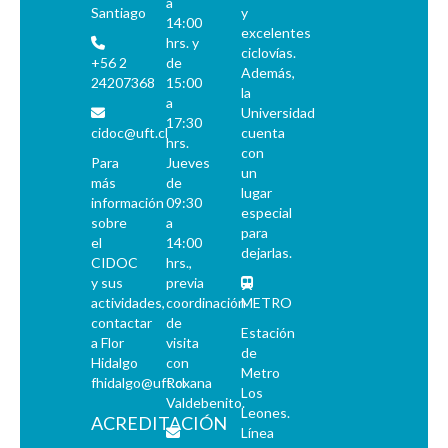
a
Santiago
y
14:00
excelentes
hrs. y
ciclovías.
+56 2
de
Además,
24207368
15:00
la
a
Universidad
17:30
cidoc@uft.cl
cuenta
hrs.
con
Para
Jueves
un
más
de
lugar
información
09:30
especial
sobre
a
para
el
14:00
dejarlas.
CIDOC
hrs.,
y sus
previa
actividades,
coordinación
METRO
contactar
de
Estación
a Flor
visita
de
Hidalgo
con
Metro
fhidalgo@uft.cl
Roxana
Los
Valdebenito.
Leones.
ACREDITACIÓN
Línea