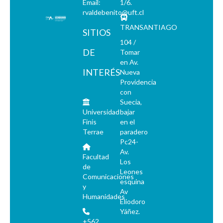
Email:
1/6.
rvaldebenito@uft.cl
TRANSANTIAGO
SITIOS
104 /
DE
Tomar
en Av.
INTERÉS
Nueva
Providencia
con
Suecia,
Universidad
bajar
Finis
en el
Terrae
paradero
Pc24-
Av.
Facultad
Los
de
Leones
Comunicaciones
esquina
y
Av
Humanidades
Eliodoro
Yáñez.
+562