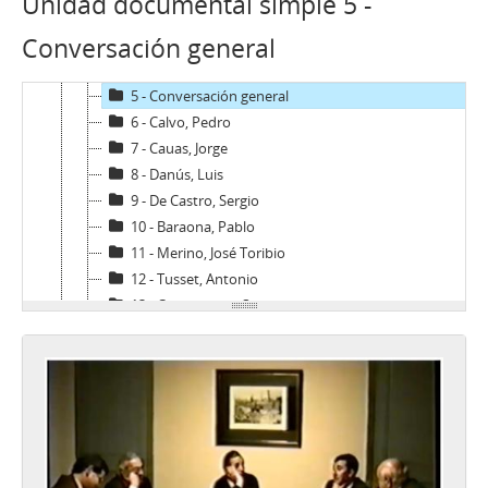
Unidad documental simple 5 -
2 - Conversación general
Conversación general
3 - Zabala, José Luis
4 - Undurraga, Sergio
5 - Conversación general
6 - Calvo, Pedro
7 - Cauas, Jorge
8 - Danús, Luis
9 - De Castro, Sergio
10 - Baraona, Pablo
11 - Merino, José Toribio
12 - Tusset, Antonio
13 - Covarrubias, Sergio
14 - Harberger, Arnold
15 - Sesión de conversación sin invitado
16 - Massad, Carlos
17 - Bardón, Alvaro
18 - Léniz, Fernando
19 - Troncoso, Arturo