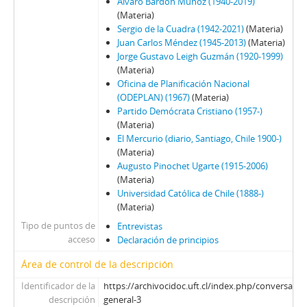
76 - Jarpa, Sergio Onofre
Álvaro Bardón Muñoz (1940-2019)
(Materia)
77 - Fresno, Juan Francisco
Sergio de la Cuadra (1942-2021)
(Materia)
78 - Fresno, Juan Francisco
Juan Carlos Méndez (1945-2013)
(Materia)
79 - Martínez Busch, Jorge
Jorge Gustavo Leigh Guzmán (1920-1999)
80 - Martínez Busch, Jorge
(Materia)
81 - Thayer, William
Oficina de Planificación Nacional
(ODEPLAN) (1967)
(Materia)
82 - Moreno, Fernando
Partido Demócrata Cristiano (1957-)
83 - Martínez Busch, Jorge
(Materia)
84 - Silva Solar, Julio
El Mercurio (diario, Santiago, Chile 1900-)
85 - Martínez Busch, Jorge
(Materia)
86 - Fresno, Juan Francisco; Zabala, José.
Augusto Pinochet Ugarte (1915-2006)
(Materia)
87 - Fresno, Juan Francisco
Universidad Católica de Chile (1888-)
88 - Silva Solar, Julio
(Materia)
89 - Thayer, William
Tipo de puntos de
Entrevistas
90 - Martínez Busch, Jorge
acceso
Declaración de principios
91 - Krauss, Enrique
92 - Frei B., Arturo
Área de control de la descripción
93 - Viera Gallo, José Antonio
Identificador de la
https://archivocidoc.uft.cl/index.php/conversacio
94 - Boeninger, Edgardo
descripción
general-3