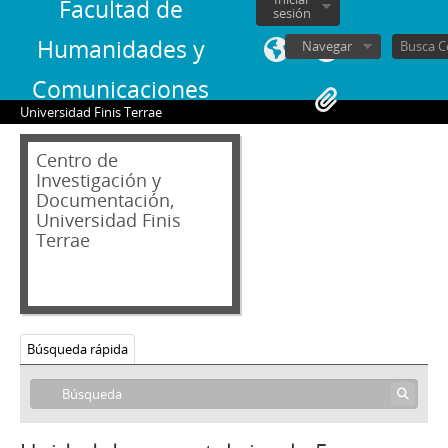
Facultad de
sesión
Humanidades y
Navegar
Comunicaciones
Universidad Finis Terrae
Centro de
Investigación y
Documentación,
Universidad Finis
Terrae
Búsqueda rápida
01 - Archivo audiovisual
VT - Videos Testimoniales
00000 - Inventario Videos Testimoniales
1 - Conversación general