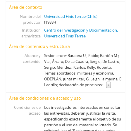
39 - Selume, Jorge
Área de contexto
40 - Errázuriz, Hernán Felipe (II)
41 - Luders, Rolf
Nombre del
Universidad Finis Terrae (Chile)
productor
(1988-)
42 - Buchi, Hernán
Institución
Centro de Investigación y Documentación,
43 - Peñafiel, R. - Silva, F.
archivística
Universidad Finis Terrae
44 - Büchi, Hernán
45 - Larroulet, Hernán
Área de contenido y estructura
46 - Tapia, Daniel
Alcance y
Sesión entre: Baraona U., Pablo; Bardón M.;
47 - Fontaine, Juan Andrés
contenido
Vial, Álvaro; De La Cuadra, Sergio; De Castro,
48 - Cáceres, Carlos (I)
Sergio; Méndez, J.Carlos; Kelly, Roberto.
49 - Garcés, Francisco
Temas abordados: militares y economía;
ODEPLAN; junta militar; G. Leigh; la marina; El
50 - Lamarca, Felipe
Ladrillo; declaración de principios;
...
»
51 - Cáceres, Carlos (II)
52 - Ballerino, Jorge
Área de condiciones de acceso y uso
53 - Jorge Ballerino II
Condiciones de
Los investigadores interesados en consultar
54 - Romero, Juan
acceso
las entrevistas, deberán justificar la visita,
55 - Fernández, Sergio
especificando exactamente el objetivo de su
56 - Fernandez, Sergio II
petición y el uso del material solicitado. Se
57 - Madariaga, Mónica I
solicitará leer el “Reglamento de usuarios