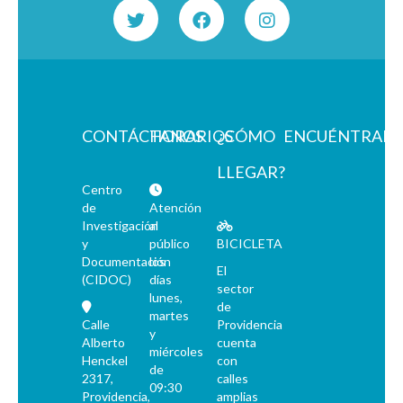
CONTÁCTANOS
HORARIOS
¿CÓMO
ENCUÉNTRAN
LLEGAR?
Centro
de
Atención
Investigación
al
y
público
BICICLETA
Documentación
los
El
(CIDOC)
días
sector
lunes,
de
martes
Calle
Providencia
y
Alberto
cuenta
miércoles
Henckel
con
de
2317,
calles
09:30
Providencia,
amplias