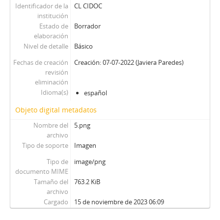
95 - Viera Gallo, Josè Antonio
Identificador de la
CL CIDOC
96 - Boeninger, Edgardo
institución
Estado de
Borrador
97 - Bitar, Sergio
elaboración
98 - Chonchol, Jacques
Nivel de detalle
Básico
99 - Molina Silva, Sergio
Fechas de creación
Creación: 07-07-2022 (Javiera Paredes)
100 - Ossa Pretot, Sergio
revisión
101 - Mena, Odlanier
eliminación
102 - Silva Cimma, Enrique
Idioma(s)
español
103 - Mena, Odlanier
Objeto digital metadatos
104 - Ossa Pretot, Sergio
105 - Mena, Odlanier
Nombre del
5.png
106 - Videla, Ernesto
archivo
107 - Mena, Odlanier
Tipo de soporte
Imagen
108 - Juan Guzmán Tapia (I)
Tipo de
image/png
109 - Juan Guzmán Tapia (II)
documento MIME
110 - Juan Guzmán Tapia (III)
Tamaño del
763.2 KiB
archivo
111 - Juan Guzmán Tapia (IV)
Cargado
15 de noviembre de 2023 06:09
CH - Cita con la Historia
JW - Entrevistas realizadas por James R. Whelan