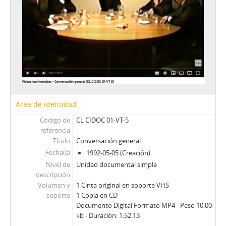
20 - De Castro, Sergio
21 - Carvajal, Patricio
22 - Méndez, Juan Carlos
23 - Cubillos, Hernán (I)
24 - Yovane, Arturo
25 - Sesión de conversación sin invitado (II)
26 - Cubillos, Hernán (II)
27 - Cubillos, Hernán (III)
28 - Federecci, José Luis
Área de identidad
29 - Bernstein, S. - Philippi, B.
Código de
CL CIDOC 01-VT-5
30 - Cubillos, Hernán (IV)
referencia
31 - Claro, Jorge
Título
Conversación general
32 - Prieto, A. - Guzmán, J. A.
Fecha(s)
1992-05-05 (Creación)
33 - Toledo, Germán
Nivel de
Unidad documental simple
34 - Müller, Tomás
descripción
35 - Errázuriz, Hernán Felipe (I)
Volumen y
1 Cinta original en soporte VHS
36 - Seguel, Enrique
soporte
1 Copia en CD
Documento Digital Formato MP4 - Peso 10.00
37 - Recabarren, Antonio
kb - Duración: 1:52:13
38 - Costabal, Martín