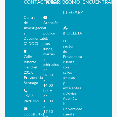
CONTÁCTANOS
HORARIOS
¿CÓMO
ENCUÉNTRAN
LLEGAR?
Centro
de
Atención
Investigación
al
y
público
BICICLETA
Documentación
los
El
(CIDOC)
días
sector
lunes,
de
martes
Calle
Providencia
y
Alberto
cuenta
miércoles
Henckel
con
de
2317,
calles
09:30
Providencia,
amplias
a
Santiago
y
14:00
excelentes
hrs. y
ciclovías.
+56 2
de
Además,
24207368
15:00
la
a
Universidad
17:30
cidoc@uft.cl
cuenta
hrs.