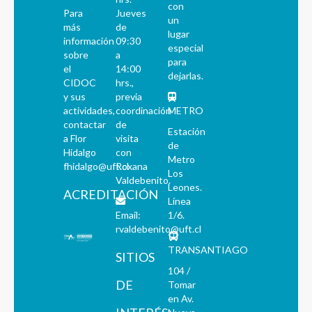
con
Para
Jueves
un
más
de
lugar
información
09:30
especial
sobre
a
para
el
14:00
dejarlas.
CIDOC
hrs.,
y sus
previa
actividades,
coordinación
METRO
contactar
de
Estación
a Flor
visita
de
Hidalgo
con
Metro
fhidalgo@uft.cl
Roxana
Los
Valdebenito.
Leones.
ACREDITACIÓN
Línea
Email:
1/6.
rvaldebenito@uft.cl
TRANSANTIAGO
SITIOS
104 /
DE
Tomar
en Av.