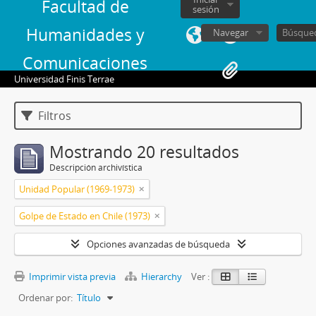
Facultad de
sesión
Humanidades y
Navegar
Comunicaciones
Universidad Finis Terrae
Filtros
Mostrando 20 resultados
Descripción archivística
Unidad Popular (1969-1973)
Golpe de Estado en Chile (1973)
Opciones avanzadas de búsqueda
Imprimir vista previa
Hierarchy
Ver :
Ordenar por:
Título