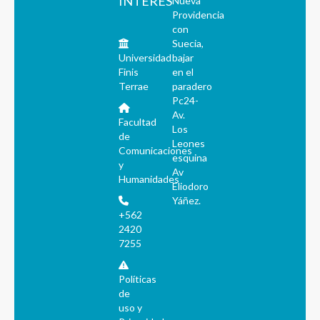
INTERÉS
Nueva
Providencia
con
Suecia,
Universidad
bajar
Finis
en el
Terrae
paradero
Pc24-
Av.
Facultad
Los
de
Leones
Comunicaciones
esquina
y
Av
Humanidades
Eliodoro
Yáñez.
+562
2420
7255
Políticas
de
uso y