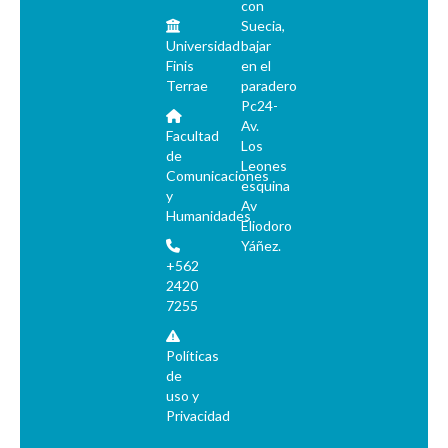
con
Suecia,
Universidad
bajar
Finis
en el
Terrae
paradero
Pc24-
Av.
Facultad
Los
de
Leones
Comunicaciones
esquina
y
Av
Humanidades
Eliodoro
Yáñez.
+562
2420
7255
Políticas
de
uso y
Privacidad