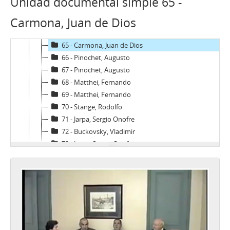
Unidad documental simple 65 -
62 - Carrasco, Washington
Carmona, Juan de Dios
63 - Canessa, Julio
64 - Canessa, Julio
65 - Carmona, Juan de Dios
66 - Pinochet, Augusto
67 - Pinochet, Augusto
68 - Matthei, Fernando
69 - Matthei, Fernando
70 - Stange, Rodolfo
71 - Jarpa, Sergio Onofre
72 - Buckovsky, Vladimir
73 - Jarpa, Sergio Onofre
74 - Jarpa, Sergio Onofre
75 - Jarpa, Sergio Onofre
76 - Jarpa, Sergio Onofre
77 - Fresno, Juan Francisco
78 - Fresno, Juan Francisco
79 - Martínez Busch, Jorge