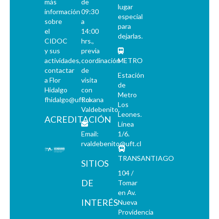
más
de
lugar
información
09:30
especial
sobre
a
para
el
14:00
dejarlas.
CIDOC
hrs.,
y sus
previa
actividades,
coordinación
METRO
contactar
de
Estación
a Flor
visita
de
Hidalgo
con
Metro
fhidalgo@uft.cl
Roxana
Los
Valdebenito.
Leones.
ACREDITACIÓN
Línea
Email:
1/6.
rvaldebenito@uft.cl
TRANSANTIAGO
SITIOS
104 /
DE
Tomar
en Av.
INTERÉS
Nueva
Providencia