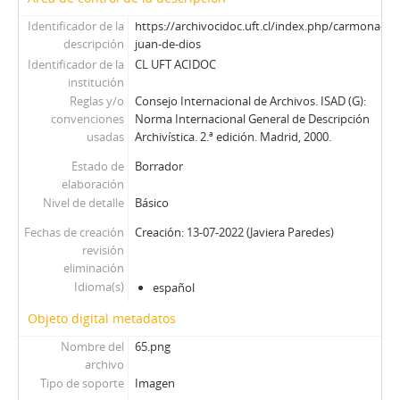
Identificador de la
https://archivocidoc.uft.cl/index.php/carmona-
descripción
juan-de-dios
Identificador de la
CL UFT ACIDOC
institución
Reglas y/o
Consejo Internacional de Archivos. ISAD (G):
convenciones
Norma Internacional General de Descripción
usadas
Archivística. 2.ª edición. Madrid, 2000.
Estado de
Borrador
elaboración
Nivel de detalle
Básico
Fechas de creación
Creación: 13-07-2022 (Javiera Paredes)
revisión
eliminación
Idioma(s)
español
Objeto digital metadatos
Nombre del
65.png
archivo
Tipo de soporte
Imagen