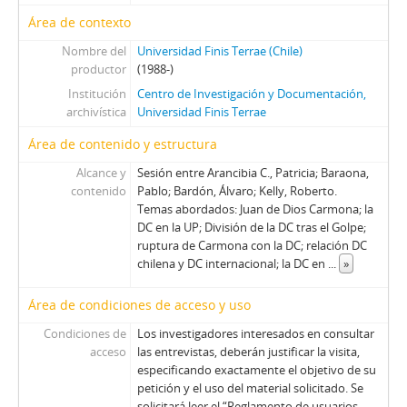
99 - Molina Silva, Sergio
Área de contexto
100 - Ossa Pretot, Sergio
101 - Mena, Odlanier
Nombre del
Universidad Finis Terrae (Chile)
productor
(1988-)
102 - Silva Cimma, Enrique
Institución
Centro de Investigación y Documentación,
103 - Mena, Odlanier
archivística
Universidad Finis Terrae
104 - Ossa Pretot, Sergio
105 - Mena, Odlanier
Área de contenido y estructura
106 - Videla, Ernesto
Alcance y
Sesión entre Arancibia C., Patricia; Baraona,
107 - Mena, Odlanier
contenido
Pablo; Bardón, Álvaro; Kelly, Roberto.
108 - Juan Guzmán Tapia (I)
Temas abordados: Juan de Dios Carmona; la
109 - Juan Guzmán Tapia (II)
DC en la UP; División de la DC tras el Golpe;
ruptura de Carmona con la DC; relación DC
110 - Juan Guzmán Tapia (III)
chilena y DC internacional; la DC en
...
»
111 - Juan Guzmán Tapia (IV)
CH - Cita con la Historia
Área de condiciones de acceso y uso
JW - Entrevistas realizadas por James R. Whelan
Condiciones de
Los investigadores interesados en consultar
acceso
las entrevistas, deberán justificar la visita,
especificando exactamente el objetivo de su
petición y el uso del material solicitado. Se
solicitará leer el “Reglamento de usuarios