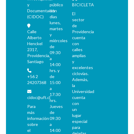
y
público
BICICLETA
Documentación
los
El
(CIDOC)
días
sector
lunes,
de
martes
Calle
Providencia
y
Alberto
cuenta
miércoles
Henckel
con
de
2317,
calles
09:30
Providencia,
amplias
a
Santiago
y
14:00
excelentes
hrs. y
ciclovías.
+56 2
de
Además,
24207368
15:00
la
a
Universidad
17:30
cidoc@uft.cl
cuenta
hrs.
con
Para
Jueves
un
más
de
lugar
información
09:30
especial
sobre
a
para
el
14:00
dejarlas.