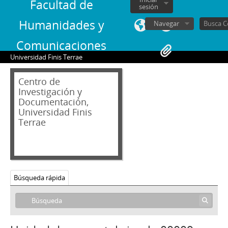
Facultad de
sesión
Humanidades y
Navegar
Comunicaciones
Universidad Finis Terrae
02 - Archivos personales
JAR - Jorge Alessandri Rodríguez
Centro de
FBS - Francisco Bulnes Sanfuentes
Investigación y
SCS - Sergio Covarrubias Sanhueza
Documentación,
JFFL - Juan Francisco Fresno Larraín
Universidad Finis
Terrae
GIF - Gonzalo Izquierdo Fernández
SOJR - Sergio Onofre Jarpa Reyes
RKV - Roberto Tomás Kelly Vásquez
RVA - Rafael Valdivieso Ariztía
DO - Documentos Oficiales
Búsqueda rápida
001 - Minuta
00001 - [Programa preliminar de la gira organizada por la Oficina Central de Información a nombre del Ministerio de Relaciones Exteriores]
00002 - [Aconteceres previos al 11 de septiembre de 1973 N°1]
00003 - [Aconteceres previos al 11 de septiembre de 1973 N°2]