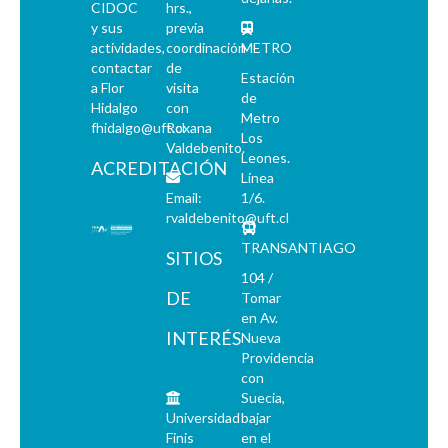
CIDOC
hrs.,
y sus
previa
actividades,
coordinación
METRO
contactar
de
Estación
a Flor
visita
de
Hidalgo
con
Metro
fhidalgo@uft.cl
Roxana
Los
Valdebenito.
Leones.
ACREDITACIÓN
Línea
Email:
1/6.
rvaldebenito@uft.cl
TRANSANTIAGO
SITIOS
104 /
DE
Tomar
en Av.
INTERÉS
Nueva
Providencia
con
Suecia,
Universidad
bajar
Finis
en el