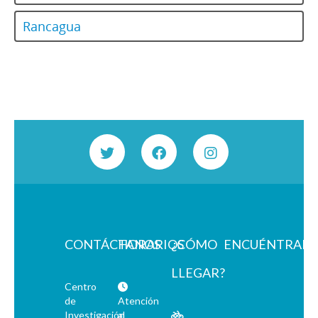
Rancagua
CONTÁCTANOS
HORARIOS
¿CÓMO
ENCUÉNTRAN
LLEGAR?
Centro
de
Atención
Investigación
al