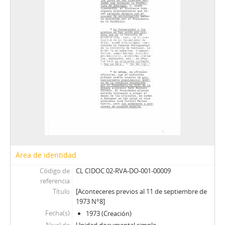
008 - Informes
009 - Cartas
010 - Nóminas
011 - Discursos
012 - Tablas
013 - Transcripciones
014 - Antecedentes personales
015 - Cotizaciones
DP - Documentos Personales
AMP - Alfonso Marquéz de la Plata Yrarrázaval
FMA - Fernando Matthei Aubel
Área de identidad
Código de
CL CIDOC 02-RVA-DO-001-00009
referencia
Título
[Aconteceres previos al 11 de septiembre de
1973 N°8]
Fecha(s)
1973 (Creación)