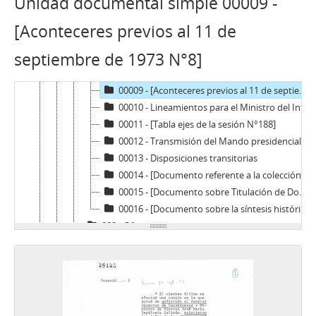
Unidad documental simple 00009 -
00004 - [Aconteceres previos al 11 de septiembre de 1973 N°3]
00005 - [Aconteceres previos al 11 de septiembre de 1973 N°4]
[Aconteceres previos al 11 de
00006 - [Aconteceres previos al 11 de septiembre de 1973 N°5]
septiembre de 1973 N°8]
00007 - [Aconteceres previos al 11 de septiembre de 1973 N°6]
00008 - [Aconteceres previos al 11 de septiembre de 1973 N°7]
00009 - [Aconteceres previos al 11 de septiembre de 1973 N°8]
00010 - Lineamientos para el Ministro del Interior
00011 - [Tabla ejes de la sesión N°188]
00012 - Transmisión del Mando presidencial
00013 - Disposiciones transitorias
00014 - [Documento referente a la colección de versiones taquigráficas de las sesiones del Consejo de Estado]
00015 - [Documento sobre Titulación de Dominio en Áreas Urbanas y Rurales (1971–1984)]
00016 - [Documento sobre la síntesis histórica del desarrollo agrícola en Chile]
002 - Oficio
003 - Memorádum
004 - Acta
005 - Resolución
006 - Inventario
007 - Recibo