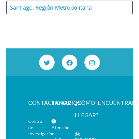
Santiago, Región Metropolitana
CONTÁCTANOS
HORARIOS
¿CÓMO
ENCUÉNTRAN
LLEGAR?
Centro
de
Atención
Investigación
al