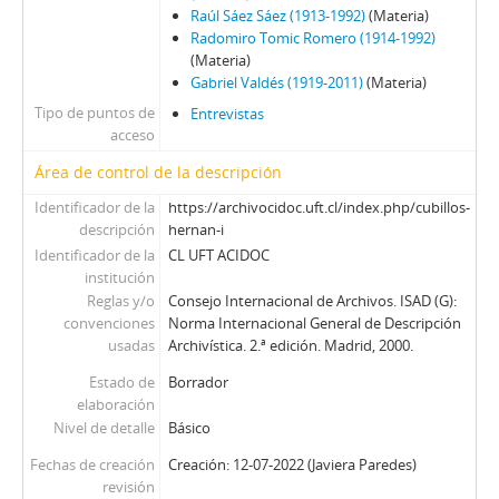
94 - Boeninger, Edgardo
Raúl Sáez Sáez (1913-1992)
(Materia)
95 - Viera Gallo, Josè Antonio
Radomiro Tomic Romero (1914-1992)
96 - Boeninger, Edgardo
(Materia)
97 - Bitar, Sergio
Gabriel Valdés (1919-2011)
(Materia)
98 - Chonchol, Jacques
Tipo de puntos de
Entrevistas
99 - Molina Silva, Sergio
acceso
100 - Ossa Pretot, Sergio
Área de control de la descripción
101 - Mena, Odlanier
Identificador de la
https://archivocidoc.uft.cl/index.php/cubillos-
102 - Silva Cimma, Enrique
descripción
hernan-i
103 - Mena, Odlanier
Identificador de la
CL UFT ACIDOC
104 - Ossa Pretot, Sergio
institución
105 - Mena, Odlanier
Reglas y/o
Consejo Internacional de Archivos. ISAD (G):
106 - Videla, Ernesto
convenciones
Norma Internacional General de Descripción
usadas
Archivística. 2.ª edición. Madrid, 2000.
107 - Mena, Odlanier
108 - Juan Guzmán Tapia (I)
Estado de
Borrador
109 - Juan Guzmán Tapia (II)
elaboración
Nivel de detalle
110 - Juan Guzmán Tapia (III)
Básico
111 - Juan Guzmán Tapia (IV)
Fechas de creación
Creación: 12-07-2022 (Javiera Paredes)
CH - Cita con la Historia
revisión