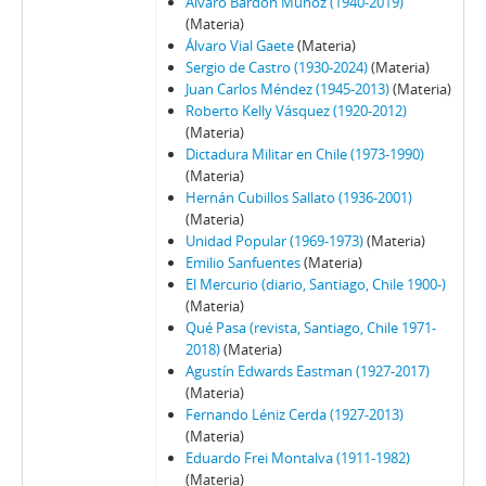
Álvaro Bardón Muñoz (1940-2019)
76 - Jarpa, Sergio Onofre
(Materia)
77 - Fresno, Juan Francisco
Álvaro Vial Gaete
(Materia)
Sergio de Castro (1930-2024)
(Materia)
78 - Fresno, Juan Francisco
Juan Carlos Méndez (1945-2013)
(Materia)
79 - Martínez Busch, Jorge
Roberto Kelly Vásquez (1920-2012)
80 - Martínez Busch, Jorge
(Materia)
81 - Thayer, William
Dictadura Militar en Chile (1973-1990)
82 - Moreno, Fernando
(Materia)
Hernán Cubillos Sallato (1936-2001)
83 - Martínez Busch, Jorge
(Materia)
84 - Silva Solar, Julio
Unidad Popular (1969-1973)
(Materia)
85 - Martínez Busch, Jorge
Emilio Sanfuentes
(Materia)
86 - Fresno, Juan Francisco; Zabala, José.
El Mercurio (diario, Santiago, Chile 1900-)
87 - Fresno, Juan Francisco
(Materia)
Qué Pasa (revista, Santiago, Chile 1971-
88 - Silva Solar, Julio
2018)
(Materia)
89 - Thayer, William
Agustín Edwards Eastman (1927-2017)
90 - Martínez Busch, Jorge
(Materia)
91 - Krauss, Enrique
Fernando Léniz Cerda (1927-2013)
92 - Frei B., Arturo
(Materia)
Eduardo Frei Montalva (1911-1982)
93 - Viera Gallo, José Antonio
(Materia)