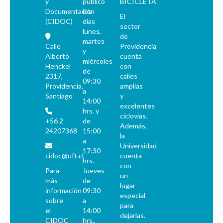
y
público
BICICLETA
Documentación
los
El
(CIDOC)
días
sector
lunes,
de
martes
Calle
Providencia
y
Alberto
cuenta
miércoles
Henckel
con
de
2317,
calles
09:30
Providencia,
amplias
a
Santiago
y
14:00
excelentes
hrs. y
ciclovías.
+56 2
de
Además,
24207368
15:00
la
a
Universidad
17:30
cidoc@uft.cl
cuenta
hrs.
con
Para
Jueves
un
más
de
lugar
información
09:30
especial
sobre
a
para
el
14:00
dejarlas.
CIDOC
hrs.,