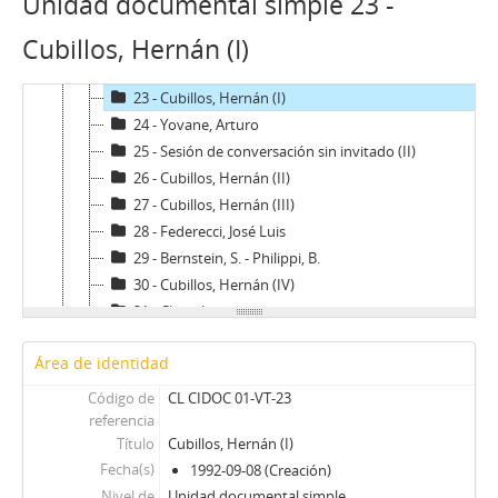
Unidad documental simple 23 -
20 - De Castro, Sergio
Cubillos, Hernán (I)
21 - Carvajal, Patricio
22 - Méndez, Juan Carlos
23 - Cubillos, Hernán (I)
24 - Yovane, Arturo
25 - Sesión de conversación sin invitado (II)
26 - Cubillos, Hernán (II)
27 - Cubillos, Hernán (III)
28 - Federecci, José Luis
29 - Bernstein, S. - Philippi, B.
30 - Cubillos, Hernán (IV)
31 - Claro, Jorge
32 - Prieto, A. - Guzmán, J. A.
Área de identidad
33 - Toledo, Germán
34 - Müller, Tomás
Código de
CL CIDOC 01-VT-23
35 - Errázuriz, Hernán Felipe (I)
referencia
Título
Cubillos, Hernán (I)
36 - Seguel, Enrique
Fecha(s)
1992-09-08 (Creación)
37 - Recabarren, Antonio
Nivel de
Unidad documental simple