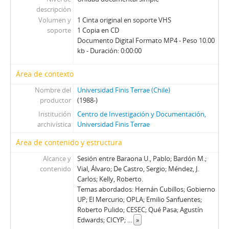
38 - Costabal, Martín
descripción
39 - Selume, Jorge
Volumen y
1 Cinta original en soporte VHS
40 - Errázuriz, Hernán Felipe (II)
soporte
1 Copia en CD
41 - Luders, Rolf
Documento Digital Formato MP4 - Peso 10.00
42 - Buchi, Hernán
kb - Duración: 0:00:00
43 - Peñafiel, R. - Silva, F.
Área de contexto
44 - Büchi, Hernán
45 - Larroulet, Hernán
Nombre del
Universidad Finis Terrae (Chile)
46 - Tapia, Daniel
productor
(1988-)
47 - Fontaine, Juan Andrés
Institución
Centro de Investigación y Documentación,
48 - Cáceres, Carlos (I)
archivística
Universidad Finis Terrae
49 - Garcés, Francisco
Área de contenido y estructura
50 - Lamarca, Felipe
Alcance y
Sesión entre Baraona U., Pablo; Bardón M.;
51 - Cáceres, Carlos (II)
contenido
Vial, Álvaro; De Castro, Sergio; Méndez, J.
52 - Ballerino, Jorge
Carlos; Kelly, Roberto.
53 - Jorge Ballerino II
Temas abordados: Hernán Cubillos; Gobierno
54 - Romero, Juan
UP; El Mercurio; OPLA; Emilio Sanfuentes;
55 - Fernández, Sergio
Roberto Pulido; CESEC; Qué Pasa; Agustín
Edwards; CICYP;
...
»
56 - Fernandez, Sergio II