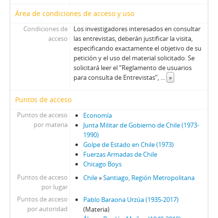
57 - Madariaga, Mónica I
Área de condiciones de acceso y uso
58 - Madariaga, Mónica II
59 - Montero, Enrique I
Condiciones de
Los investigadores interesados en consultar
acceso
las entrevistas, deberán justificar la visita,
60 - Montero, Enrique II
especificando exactamente el objetivo de su
61 - Floody, Nilo
petición y el uso del material solicitado. Se
62 - Carrasco, Washington
solicitará leer el “Reglamento de usuarios
63 - Canessa, Julio
para consulta de Entrevistas”,
...
»
64 - Canessa, Julio
65 - Carmona, Juan de Dios
Puntos de acceso
66 - Pinochet, Augusto
Puntos de acceso
Economía
67 - Pinochet, Augusto
por materia
Junta Militar de Gobierno de Chile (1973-
68 - Matthei, Fernando
1990)
69 - Matthei, Fernando
Golpe de Estado en Chile (1973)
Fuerzas Armadas de Chile
70 - Stange, Rodolfo
Chicago Boys
71 - Jarpa, Sergio Onofre
Puntos de acceso
Chile
»
Santiago, Región Metropolitana
72 - Buckovsky, Vladimir
por lugar
73 - Jarpa, Sergio Onofre
Puntos de acceso
Pablo Baraona Urzúa (1935-2017)
74 - Jarpa, Sergio Onofre
por autoridad
(Materia)
75 - Jarpa, Sergio Onofre