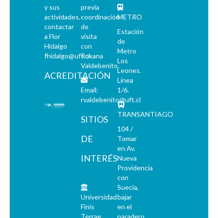
y sus
previa
actividades,
coordinación
METRO
contactar
de
Estación
a Flor
visita
de
Hidalgo
con
Metro
fhidalgo@uft.cl
Roxana
Los
Valdebenito.
Leones.
ACREDITACIÓN
Línea
Email:
1/6.
rvaldebenito@uft.cl
TRANSANTIAGO
SITIOS
104 /
DE
Tomar
en Av.
INTERÉS
Nueva
Providencia
con
Suecia,
Universidad
bajar
Finis
en el
Terrae
paradero