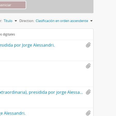
r:
Título
Direction:
Clasificación en orden ascendente
s digitales
esidida por Jorge Alessandri.
Acta de la 60° sesión de la junta de accionistas de la CMPC (29° extraordinaria), presidida por jorge Alessandri.
ge Alessandri.