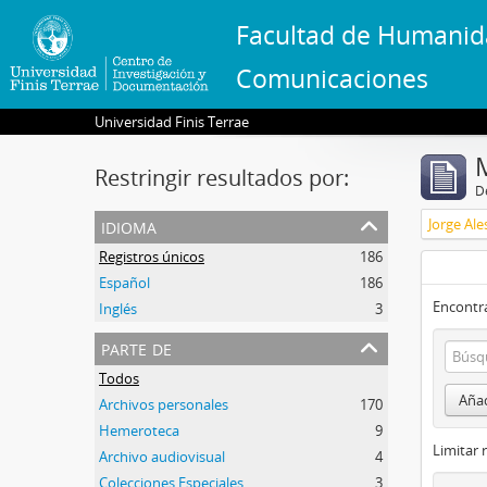
Facultad de Humanid
Comunicaciones
Universidad Finis Terrae
Restringir resultados por:
De
idioma
Jorge Ale
Registros únicos
186
Español
186
Encontra
Inglés
3
parte de
Todos
Añad
Archivos personales
170
Hemeroteca
9
Limitar 
Archivo audiovisual
4
Colecciones Especiales
3