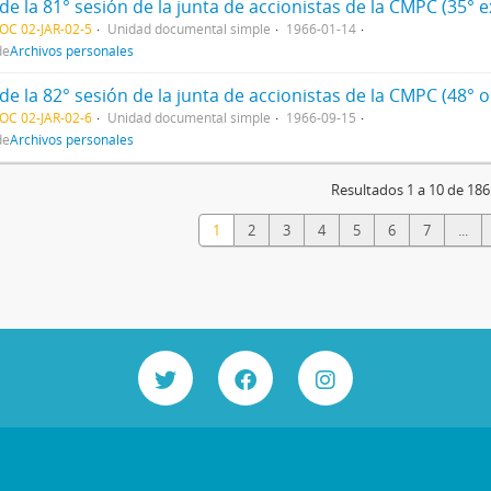
OC 02-JAR-02-5
Unidad documental simple
1966-01-14
de
Archivos personales
de la 82° sesión de la junta de accionistas de la CMPC (48° o
OC 02-JAR-02-6
Unidad documental simple
1966-09-15
de
Archivos personales
Resultados 1 a 10 de 186
1
2
3
4
5
6
7
...