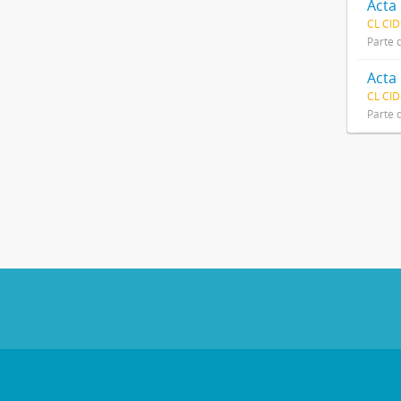
CL CID
Parte 
Acta 
CL CID
Parte 