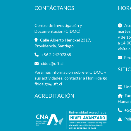
CONTÁCTANOS
HOR
Centro de Investigación y
Aten
Documentación (CIDOC)
martes 
y de 15
Calle Alberto Henckel 2317,
a 14:00
Providencia, Santiago
visita 
+56 2 24207368
Ema
cidoc@uft.cl
SITI
Para más información sobre el CIDOC y
sus actividades, contactar a Flor Hidalgo
fhidalgo@uft.cl
Uni
ACREDITACIÓN
Fac
Human
+56
Pol