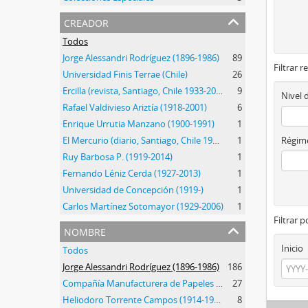
creador
Todos
Jorge Alessandri Rodríguez (1896-1986)
89
Filtrar r
Universidad Finis Terrae (Chile)
26
Ercilla (revista, Santiago, Chile 1933-2015)
9
Nivel 
Rafael Valdivieso Ariztía (1918-2001)
6
Enrique Urrutia Manzano (1900-1991)
1
El Mercurio (diario, Santiago, Chile 1900-)
1
Régime
Ruy Barbosa P. (1919-2014)
1
Fernando Léniz Cerda (1927-2013)
1
Universidad de Concepción (1919-)
1
Carlos Martínez Sotomayor (1929-2006)
1
Filtrar 
nombre
Inicio
Todos
Jorge Alessandri Rodríguez (1896-1986)
186
Compañía Manufacturera de Papeles y Cartones (1920-)
27
Heliodoro Torrente Campos (1914-1995)
8