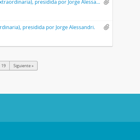
Acta de la 81° sesión de la junta de accionistas de la CMPC (35° extraordinaria), presidida por Jorge Alessandri.
rdinaria), presidida por Jorge Alessandri.
19
Siguiente »