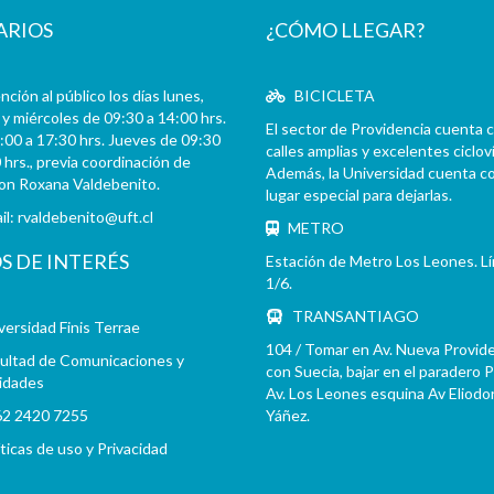
ARIOS
¿CÓMO LLEGAR?
ción al público los días lunes,
BICICLETA
y miércoles de 09:30 a 14:00 hrs.
El sector de Providencia cuenta 
:00 a 17:30 hrs. Jueves de 09:30
calles amplias y excelentes cicloví
 hrs., previa coordinación de
Además, la Universidad cuenta c
con Roxana Valdebenito.
lugar especial para dejarlas.
il:
rvaldebenito@uft.cl
METRO
OS DE INTERÉS
Estación de Metro Los Leones. L
1/6.
TRANSANTIAGO
versidad Finis Terrae
104 / Tomar en Av. Nueva Provid
ultad de Comunicaciones y
con Suecia, bajar en el paradero 
idades
Av. Los Leones esquina Av Eliodo
2 2420 7255
Yáñez.
íticas de uso y Privacidad