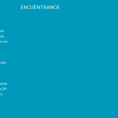
ENCUÉNTRANOS
con
as.
on un
ínea
encia
Pc24-
ro