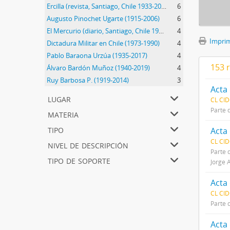
Ercilla (revista, Santiago, Chile 1933-2015)
6
Augusto Pinochet Ugarte (1915-2006)
6
El Mercurio (diario, Santiago, Chile 1900-)
4
Imprimi
Dictadura Militar en Chile (1973-1990)
4
Pablo Baraona Urzúa (1935-2017)
4
153 
Álvaro Bardón Muñoz (1940-2019)
4
Ruy Barbosa P. (1919-2014)
3
Acta 
lugar
CL CID
Parte 
materia
tipo
Acta 
CL CID
nivel de descripción
Parte 
tipo de soporte
Jorge 
CL CID
Parte 
Acta 