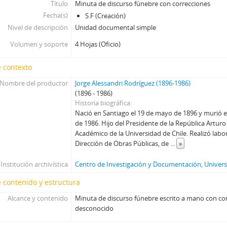
Título
Minuta de discurso fúnebre con correcciones
64 - Carta de Jorge Alessandri a Gral. Anibal Alvear G.
Fecha(s)
S.F (Creación)
65 - Carta firmada de Hermógenes Pérez de Arce a Jorge Alessand
Nivel de descripción
Unidad documental simple
66 - Carta firmada de Jorge Alessandri a Patricio Huneeus
Volumen y soporte
4 Hojas (Oficio)
67 - Carta firmada de Felipe Herrera a Jorge Alessandri
68 - Carta firmada de Raúl Molina Ramwell a Jorge Alessandri
 contexto
69 - Carta de Jorge Alessandri a Raúl Molina Ramwell
Nombre del productor
Jorge Alessandri Rodríguez (1896-1986)
70 - Carta de Jorge Alessandri a Mario Urrutia con recorte de pre
(1896 - 1986)
71 - Carta firmada de René Monzón a Jorge Alessandri
Historia biográfica
72 - Carta de Jorge Alessandri a Luis Emaldía Alvarado
Nació en Santiago el 19 de mayo de 1896 y murió e
73 - Carta de Jorge Alessandri a Juan Luis Cousiño
de 1986. Hijo del Presidente de la República Arturo
74 - Carta de Jorge Alessandri a Germán Rodríguez Ortiz
Académico de la Universidad de Chile. Realizó labo
Dirección de Obras Públicas, de
...
»
75 - Carta firmada de Arturo Sepúlveda Rojas a Jorge Alessandri
76 - Carta firmada de Eugenio Pereira Salas a Jorge Alessandri
Institución archivística
Centro de Investigación y Documentación, Universi
77 - Carta escrita a mano y firmada de René León Manieu a Jorge 
78 - Carta de Jorge Alessandri a Gilda Dalla Rizza
 contenido y estructura
79 - Carta escrita a mano de "Pancho" a Jorge Alessandri
Alcance y contenido
Minuta de discurso fúnebre escrito a mano con co
80 - Carta de Jorge Alessandri a Germán Picó Cañas
desconocido
81 - Carta firmada de José María Eyzaguirre a Jorge Alessandri