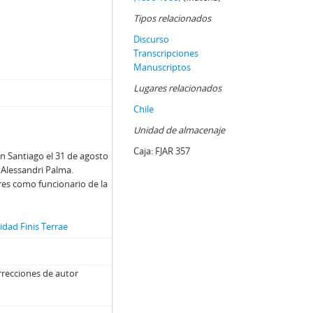
Tipos relacionados
ri
Discurso
Transcripciones
Manuscriptos
Lugares relacionados
Chile
nsa adjunto fotocopiado.
Unidad de almacenaje
Caja:
FJAR 357
n Santiago el 31 de agosto
 Alessandri Palma.
res como funcionario de la
dad Finis Terrae
Alessandri
rrecciones de autor