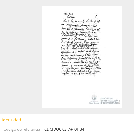
45 - Carta firmada de René Silva Espejo a Jorge Alessandri
46 - Carta de Jorge Alessandri a Hernán Díaz Arrieta
47 - Carta firmada de Luis Escobar a Jorge Alessandri
48 - Carta de Jorge Alessandri al Dr. Pinochet, presidente de la A
49 - Carta de Jorge Alessandri a Josefina Gaztelu de Sanfuentes
50 - Carta de Jorge Alessandri a Jaime Guzmán Errazuriz
51 - Carta de Jorge Alessandri a Sergio Diez Urzúa
52 - Carta manuscrita del Padre Superior de la fraternidad Capuccina de agradecimiento por
53 - Carta de Jorge Alessandri a Juan Ramón Samaniego
54 - Carta de Jorge Alessandri a Héctor Rojas Albornoz
55 - Carta de Jorge Alessandri a Armando Roa
56 - Carta de Jorge Alessandri a Hermógenes Pérez de Arce
57 - Carta de Jorge Alessandri a Álvaro Orrego Barros
58 - Carta de Jorge Alessandri Rodríguez a Hermógenes Pérez de A
59 - Carta de Jorge Alessandri al Padre Gustavo Le Paige
60 - Carta de Jorge Alessandri a José Miguel Vicuña
61 - Carta firmada de Herbert Muller a Jorge Alessandri
 identidad
62 - Carta firmada de Robert J. Alexander a Jorge Alessandri
Código de referencia
CL CIDOC 02-JAR-01-34
63 - Carta firmada de Jorge Alessandri a Pablo Mendoza A.