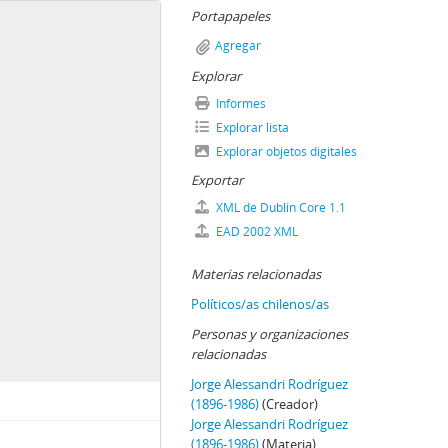
Portapapeles
Agregar
Explorar
samblea Radical de Quintero
Informes
Explorar lista
Explorar objetos digitales
Exportar
 los gastos realizados para el tratamiento médico de un miembro de la fraternidad
XML de Dublin Core 1.1
EAD 2002 XML
Materias relacionadas
Políticos/as chilenos/as
rce Ibieta
Personas y organizaciones
relacionadas
Jorge Alessandri Rodríguez
(1896-1986)
(Creador)
Jorge Alessandri Rodríguez
(1896-1986)
(Materia)