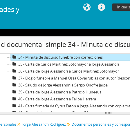
26 - Carta de Jorge Alessandri a Bernardo Schmutzer
Iniciar 
ades y
27 - Cuestionario escrito con respuestas de Jorge Alessandri
28 - Carta de Jorge Alessandri a Eugenio Heiremans y Hernán Erra
29 - Carta de Jorge Alessandri a Oscar Gajardo Villaroel
30 - Carta de Jorge Alessandri a Ernesto Banderas Cañas
31 - Carta de Jorge Alessandri a Jorge Bentjerodt Becker
d documental simple 34 - Minuta de discu
32 - Carta firmada de Fernando Leniz C. a Jorge Alessandri
33 - Transcripción de Conferencia al Sr. Fernando Leniz
34 - Minuta de discurso fúnebre con correcciones
35 - Carta de Carlos Martínez Sotomayor a Jorge Alessandri
36 - Carta de Jorge Alessandri a Carlos Martínez Sotomayor
37 - Elogío fúnebre a Manuel Ossa Covarrubias con autor [descon
38 - Saludo de Jorge Alessandri a Sergio Onofre Jarpa
39 - Carta de Jorge Alessandri a Patricio Huneeus
40 - Carta de Jorge Alessandri a Felipe Herrera
41 - Carta firmada de Cyrus Eaton a Jorge Alessandri con copia tr
42 - Carta de Jorge Alessandri a Gladys Díaz
43 - Carta de Jorge Alessandri a Walter Piza
personales
Jorge Alessandri Rodríguez
44 - Carta de Jorge Alessandri a Eduardo Morel Ch.