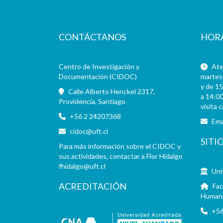
CONTÁCTANOS
HOR
Centro de Investigación y
Aten
Documentación (CIDOC)
martes 
y de 15
Calle Alberto Henckel 2317,
a 14:00
Providencia, Santiago
visita 
+56 2 24207368
Ema
cidoc@uft.cl
SITI
Para más información sobre el CIDOC y
sus actividades, contactar a Flor Hidalgo
fhidalgo@uft.cl
Uni
ACREDITACIÓN
Fac
Human
+56