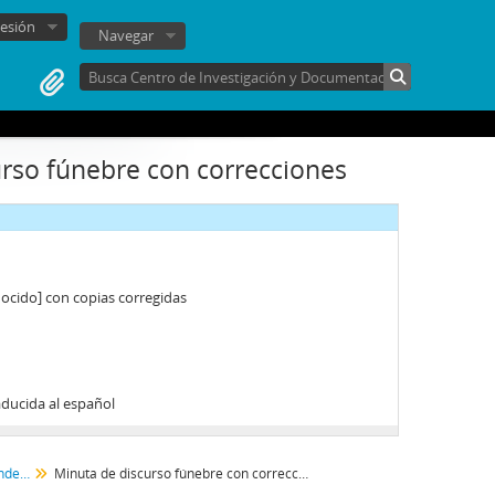
sesión
Navegar
zuriz
rso fúnebre con correcciones
ocido] con copias corregidas
aducida al español
Documentos personales y correspondencia
Minuta de discurso fúnebre con correcciones