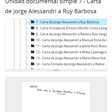
Unidad documental simple 7 - Carta
4 - Carta firmada de Jorge Asenjo Gatti a Jorge Alessandri
de Jorge Alessandri a Ruy Barbosa
5 - Carta firmada de Ruy Barbosa P. a Jorge Alessandri con documentos adjuntos
6 - Carta de Jorge Alessandri a Jorge Asenjo Gatti con documento adjunto
7 - Carta de Jorge Alessandri a Ruy Barbosa
8 - Carta firmada de Ernesto Murillo Costa a Jorge Alessandri
9 - Carta de Jorge Alessandri a Rebeca Ruiz Vergara de León
10 - Carta de Jorge Alessandri a Manuel Eriza de la Vega con nota escrita
11 - Carta de Jorge Alessandri a Jaime Ross Bravo con fotocopia de prensa adjunta.
12 - Carta de Jorge Alessandri a Milka Casanegra
13 - Carta de Jorge Alessandri a María Elena Vukovic de Calcutta
14 - Carta Firmada de Jorge Alessandri a Walter Muller H.
15 - Saludo de Jorge Alessandri a Erico Schwenk W.
16 - Carta de Jorge Alessandri a Raúl Guevara Reyes
17 - Carta de Jorge Alessandri a Luis Ramírez Sanz
18 - Carta de Jorge Alessandri a Juan Gómez Millas
19 - Carta de Jorge Alessandria María Elena Vukovic de Calcutta
20 - Carta de Jorge Alessandri a Franklin B. Zengotita
21 - Carta de Jorge Alessandri a Rafael Kittsteiner M.