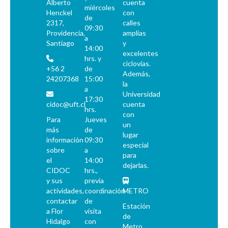
Alberto
cuenta
FMA - Fernando Matthei Aubel
miércoles
Henckel
con
de
2317,
calles
09:30
Providencia,
amplias
a
Santiago
y
14:00
excelentes
hrs. y
ciclovías.
+56 2
de
Además,
24207368
15:00
la
a
Universidad
17:30
cidoc@uft.cl
cuenta
hrs.
con
Para
Jueves
un
más
de
lugar
información
09:30
especial
sobre
a
para
el
14:00
dejarlas.
CIDOC
hrs.,
y sus
previa
actividades,
coordinación
METRO
contactar
de
Estación
a Flor
visita
de
Hidalgo
con
Metro