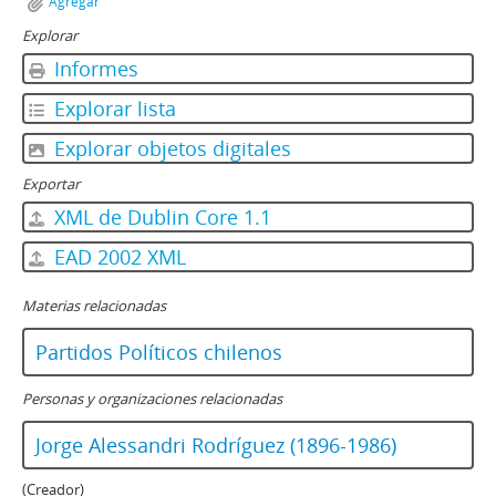
Agregar
97 - Carta de Jorge Alessandri a la Directiva de la Sociedad Nacional de Agricultura
Explorar
98 - Carta de Jorge Alessandri a Eliana San Martín de Astudillo
99 - Carta de María Luisa Menares a Jorge Alessandri
Informes
100 - Carta firmada de Werner Ohl Muller a Jorge Alessandri
Explorar lista
101 - Carta de Jorge Alessandri a Juan José Fernández
102 - Carta de agradecimiento de Luis Sánchez Latorre a Jorge Alessandri
Explorar objetos digitales
103 - Carta de agradecimiento para Jorge Alessandri
Exportar
104 - Carta de Andrés Benavente Urbina a Jorge Alessandri
XML de Dublin Core 1.1
105 - Carta de Jorge Alessandri a Fernando Palma Rogers
106 - Carta de Jorge Alessandri al Director de La Segunda
EAD 2002 XML
107 - Escrito dirigido a Jorge Alessandri "Por la Anécdota a la Historia"
108 - Carta de René Silva Espejo a Jorge Alessandri
Materias relacionadas
109 - Carta de Jorge Alessandri a Ramón Álvarez Goldsack
Partidos Políticos chilenos
110 - Carta de Jorge Alessandri al Sumo Pontífice Juan Pablo I
111 - Carta de Jorge Bande dirigida a Jorge Alessandri
Personas y organizaciones relacionadas
112 - Carta dirigida a Jorge Alessandri Rodríguez firmada por Herbert Müller Puelma
113 - Carta de Jorge Alessandri a María Elena Vukovic de Calcutta
Jorge Alessandri Rodríguez (1896-1986)
114 - Carta dirigida a Jorge Alessandri de Herbert Müller Puelma
115 - Carta dirigida a Jorge Alessandri Rodríguez para darle aviso de situación en Paillihue
(Creador)