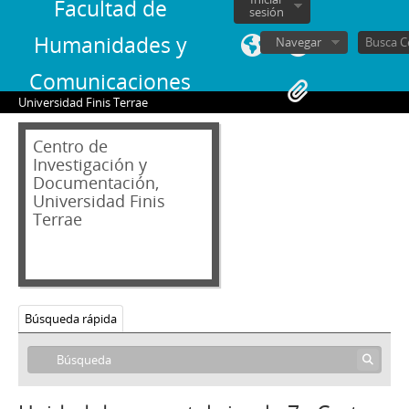
Facultad de
sesión
Humanidades y
Navegar
Comunicaciones
Universidad Finis Terrae
Centro de
Investigación y
Documentación,
Universidad Finis
Terrae
02 - Archivos personales
JAR - Jorge Alessandri Rodríguez
Búsqueda rápida
01 - Documentos personales y correspondencia
1 - Carta firmada de Patricio Huneeus Salas a Gabriela Matte Domeyko en la que autoriza la utilización de las cartas de Jorge Alessandri que él conserva como receptor.
2 - Carta sin firma de Jorge Alessandri Rodríguez a Jorge Asenjo Gatti con motivo del seguimiento de las prescripciones fitosanitarias
3 - Carta firmada de Jorge Asenjo Gatti a Jorge Alessandri Rodríguez en la cual le agradece por la colaboración y preocupación por las leyes agrarias, específicamente, sobre el uso y regulación de pesticidas.