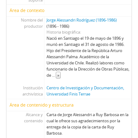
soporte
41 - Carta firmada de Cyrus Eaton a Jorge Alessandri con copia traducida al español
42 - Carta de Jorge Alessandri a Gladys Díaz
Área de contexto
43 - Carta de Jorge Alessandri a Walter Piza
Nombre del
Jorge Alessandri Rodríguez (1896-1986)
44 - Carta de Jorge Alessandri a Eduardo Morel Ch.
productor
(1896 - 1986)
45 - Carta firmada de René Silva Espejo a Jorge Alessandri
Historia biográfica
Nació en Santiago el 19 de mayo de 1896 y
46 - Carta de Jorge Alessandri a Hernán Díaz Arrieta
murió en Santiago el 31 de agosto de 1986.
47 - Carta firmada de Luis Escobar a Jorge Alessandri
Hijo del Presidente de la República Arturo
48 - Carta de Jorge Alessandri al Dr. Pinochet, presidente de la Asamblea Radical de Quintero
Alessandri Palma. Académico de la
49 - Carta de Jorge Alessandri a Josefina Gaztelu de Sanfuentes
Universidad de Chile. Realizó labores como
50 - Carta de Jorge Alessandri a Jaime Guzmán Errazuriz
funcionario de la Dirección de Obras Públicas,
de
...
»
51 - Carta de Jorge Alessandri a Sergio Diez Urzúa
52 - Carta manuscrita del Padre Superior de la fraternidad Capuccina de agradecimiento por los gastos realizados para el tratamiento médico de un miembro de la fraternidad
Institución
Centro de Investigación y Documentación,
53 - Carta de Jorge Alessandri a Juan Ramón Samaniego
archivística
Universidad Finis Terrae
54 - Carta de Jorge Alessandri a Héctor Rojas Albornoz
Área de contenido y estructura
55 - Carta de Jorge Alessandri a Armando Roa
56 - Carta de Jorge Alessandri a Hermógenes Pérez de Arce
Alcance y
Carta de Jorge Alessandri a Ruy Barbosa en la
contenido
57 - Carta de Jorge Alessandri a Álvaro Orrego Barros
cual le ofrece sus agradecimientos por la
entrega de la copia de la carta de Ruy
58 - Carta de Jorge Alessandri Rodríguez a Hermógenes Pérez de Arce Ibieta
Barbosa.
59 - Carta de Jorge Alessandri al Padre Gustavo Le Paige