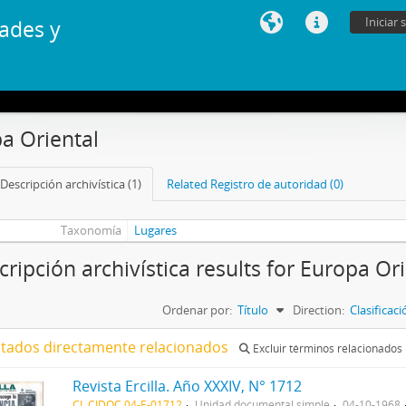
Iniciar 
ades y
a Oriental
Descripción archivística (1)
Related Registro de autoridad (0)
Taxonomía
Lugares
cripción archivística results for Europa Or
Ordenar por:
Título
Direction:
Clasificac
ltados directamente relacionados
Excluir términos relacionados
Revista Ercilla. Año XXXIV, N° 1712
CL CIDOC 04-E-01712
Unidad documental simple
04-10-1968