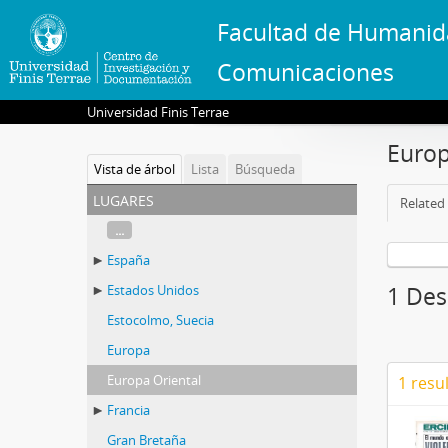
Facultad de Humanid
Comunicaciones
Universidad Finis Terrae
Europ
Vista de árbol
Lista
Búsqueda
lugares
Related 
...
España
Estados Unidos
1 Des
Estocolmo, Suecia
Europa
Europa Oriental
1 resu
Francia
Gran Bretaña