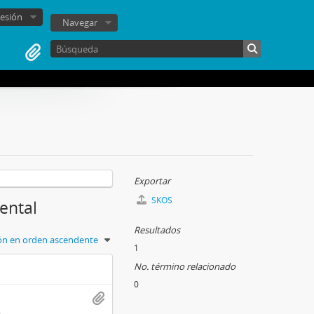
sesión
Navegar
Exportar
SKOS
iental
Resultados
ión en orden ascendente
1
No. término relacionado
0