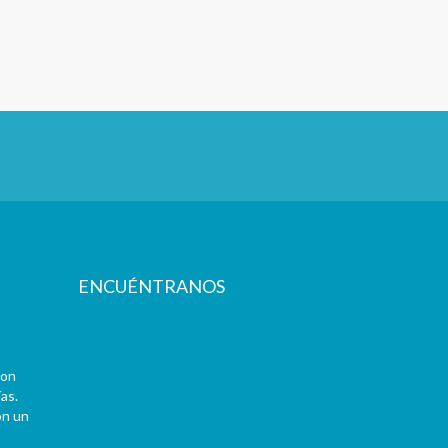
ENCUÉNTRANOS
con
as.
on un