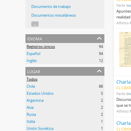
Parte de
Documento de trabajo
Apuntes 
Documentos misceláneos
realidad
Alfonso 
...
idioma
Registros únicos
94
Español
94
Inglés
12
lugar
Todos
Chile
88
CL CIDO
Estados Unidos
5
Parte de
Discurso
Argentina
2
que se h
Asia
2
Alfonso 
Rusia
2
Italia
1
Unión Soviética
1
CL CIDO