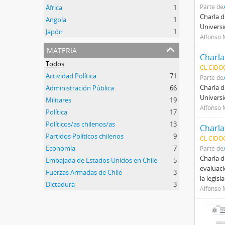
Parte de
África
1
Charla d
Angola
1
Universi
Japón
1
Alfonso 
materia
Todos
CL CIDO
Actividad Política
71
Parte de
Charla d
Administración Pública
66
Universi
Militares
19
Alfonso 
Política
17
Políticos/as chilenos/as
13
Partidos Políticos chilenos
9
CL CIDO
Economía
7
Parte de
Charla d
Embajada de Estados Unidos en Chile
5
evaluaci
Fuerzas Armadas de Chile
3
la legisl
Dictadura
3
Alfonso 