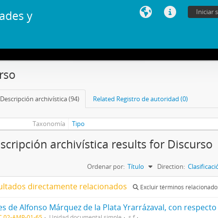
Iniciar 
ades y
rso
Descripción archivística (94)
Related Registro de autoridad (0)
Taxonomía
Tipo
scripción archivística results for Discurso
Ordenar por:
Título
Direction:
Clasificac
ultados directamente relacionados
Excluir términos relacionado
C 02-AMP-01-65
Unidad documental simple
s.f