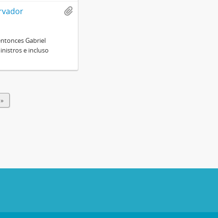
rvador
 entonces Gabriel
inistros e incluso
 »