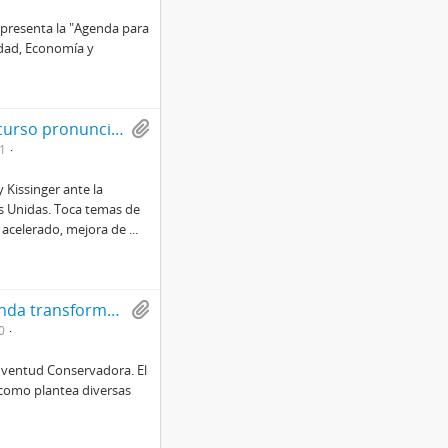
 presenta la "Agenda para
idad, Economía y
"Consenso mundial y desarrollo económico" Discurso pronunciado por el Secretario de Estado de los Estados Unidos Henry Kissinger, ante la séptima sesión especial de la Asamblea General de las Naciones Unidas.
1
 Kissinger ante la
es Unidas. Toca temas de
 acelerado, mejora de
...
Copia escrita del discurso "Chile necesita una honda transformación", pronunciado por Francisco Bulnes Sanfuentes a través de la radio Cooperativa
0
 Juventud Conservadora. El
 como plantea diversas