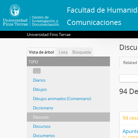
Facultad de Humanid
Comunicaciones
Universidad Finis Terrae
Discu
Vista de árbol
Lista
Búsqueda
tipo
Related 
...
Diarios
Dibujos
94 De
Dibujos animados (Comentario)
Diccionario
Discurso
94 res
Discursos
Documento
CL CIDO