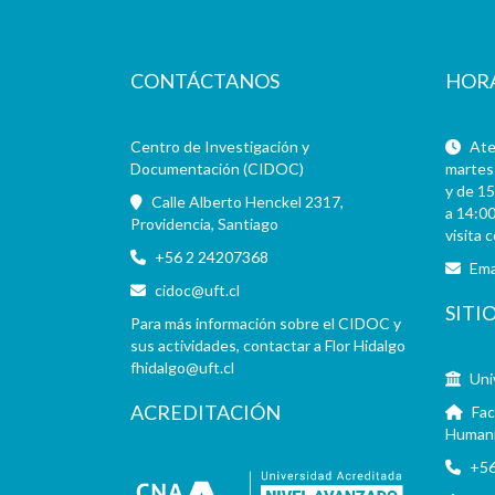
CONTÁCTANOS
HOR
Centro de Investigación y
Aten
Documentación (CIDOC)
martes 
y de 15
Calle Alberto Henckel 2317,
a 14:00
Providencia, Santiago
visita 
+56 2 24207368
Ema
cidoc@uft.cl
SITI
Para más información sobre el CIDOC y
sus actividades, contactar a Flor Hidalgo
fhidalgo@uft.cl
Uni
ACREDITACIÓN
Fac
Human
+56