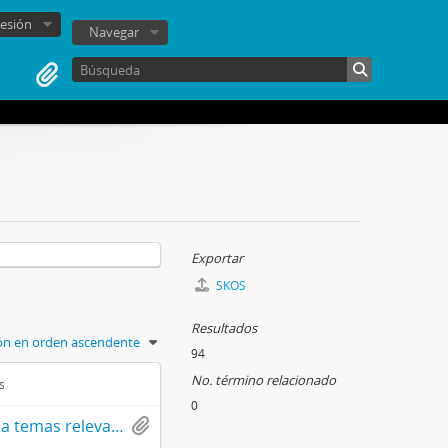
sesión
Navegar
Exportar
SKOS
Resultados
ión en orden ascendente
94
No. término relacionado
s
0
Apuntes de Alfonso Márquez de la Plata Yrarrázaval, con respecto a temas relevantes para sus discursos