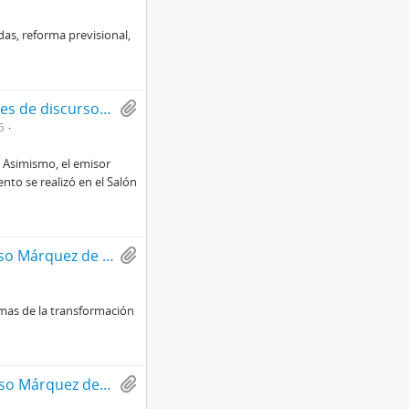
as, reforma previsional,
Borrador firmado por Francisco Bulnes Sanfuentes de discurso celebrado en homenaje al Papa Pío XI en la Universidad Católica
5
 Asimismo, el emisor
nto se realizó en el Salón
Charla del señor Ministro del Trabajo y Previsión Social, don Alfonso Márquez de la Plata Yrarrázaval, en la Cámara Alemana de Comercio. (Hotel Sheraton)
mas de la transformación
Charla del Señor Ministro del Trabajo y previsión Social, don Alfonso Márquez de la Plata Yrarrázaval, en la Universidad del Norte de Antofagasta