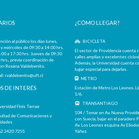
ARIOS
¿CÓMO LLEGAR?
ción al público los días lunes,
BICICLETA
y miércoles de 09:30 a 14:00 hrs.
El sector de Providencia cuenta 
:00 a 17:30 hrs. Jueves de 09:30
calles amplias y excelentes cicloví
 hrs., previa coordinación de
Además, la Universidad cuenta c
con Roxana Valdebenito.
lugar especial para dejarlas.
il:
rvaldebenito@uft.cl
METRO
OS DE INTERÉS
Estación de Metro Los Leones. L
1/6.
TRANSANTIAGO
versidad Finis Terrae
104 / Tomar en Av. Nueva Provid
ultad de Comunicaciones y
con Suecia, bajar en el paradero 
idades
Av. Los Leones esquina Av Eliodo
2 2420 7255
Yáñez.