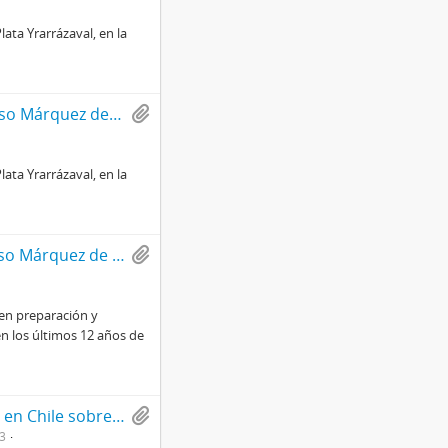
ata Yrarrázaval, en la
Charla del Señor Ministro del Trabajo y Previsión Social, don Alfonso Márquez de la Plata Yrarrázaval, en la Universidad Diego Portales.
ata Yrarrázaval, en la
Charla del señor Ministro del Trabajo y Previsión Social, don Alfonso Márquez de la Plata Yrarrázaval, en las conferencias del Curso Interamericano en Preparación y Evaluación de Proyectos.
 en preparación y
en los últimos 12 años de
Comunicado de prensa de la Embajada de EE.UU en Chile sobre el planteamiento de [Henry] Kissinger para el desarrollo de la política exterior de EE.UU
3