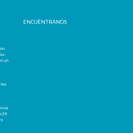
ENCUÉNTRANOS
con
as.
on un
ínea
encia
Pc24-
ro