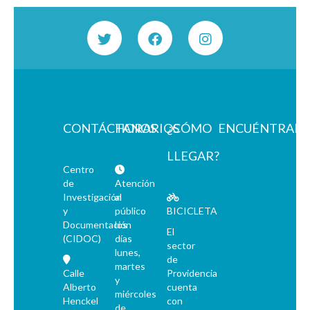
CONTÁCTANOS
HORARIOS
¿CÓMO
ENCUÉNTRAN
LLEGAR?
Centro
de
Atención
Investigación
al
y
público
BICICLETA
Documentación
los
El
(CIDOC)
días
sector
lunes,
de
martes
Calle
Providencia
y
Alberto
cuenta
miércoles
Henckel
con
de