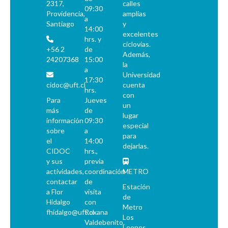
2317,
calles
09:30
Providencia,
amplias
a
Santiago
y
14:00
excelentes
hrs. y
ciclovías.
+56 2
de
Además,
24207368
15:00
la
a
Universidad
17:30
cidoc@uft.cl
cuenta
hrs.
con
Para
Jueves
un
más
de
lugar
información
09:30
especial
sobre
a
para
el
14:00
dejarlas.
CIDOC
hrs.,
y sus
previa
actividades,
coordinación
METRO
contactar
de
Estación
a Flor
visita
de
Hidalgo
con
Metro
fhidalgo@uft.cl
Roxana
Los
Valdebenito.
Leones.