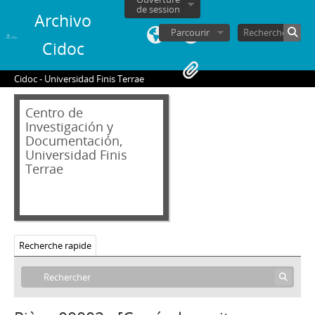
de session
Archivo
Parcourir
Cidoc
Cidoc - Universidad Finis Terrae
Centro de
Investigación y
Documentación,
Universidad Finis
Terrae
02 - Archivos personales
JAR - Jorge Alessandri Rodríguez
Recherche rapide
FBS - Francisco Bulnes Sanfuentes
SCS - Sergio Covarrubias Sanhueza
JFFL - Juan Francisco Fresno Larraín
GIF - Gonzalo Izquierdo Fernández