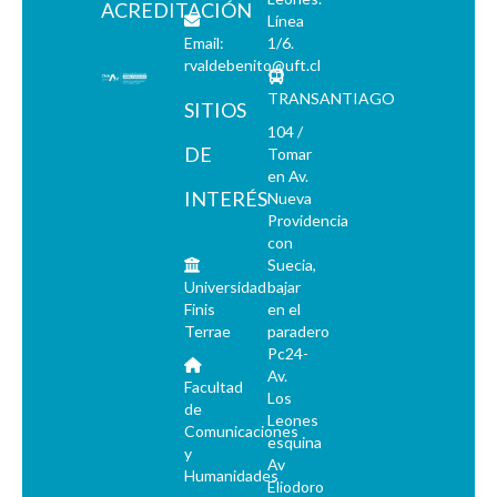
ACREDITACIÓN
Línea
Email:
1/6.
rvaldebenito@uft.cl
TRANSANTIAGO
SITIOS
104 /
DE
Tomar
en Av.
INTERÉS
Nueva
Providencia
con
Suecia,
Universidad
bajar
Finis
en el
Terrae
paradero
Pc24-
Av.
Facultad
Los
de
Leones
Comunicaciones
esquina
y
Av
Humanidades
Eliodoro