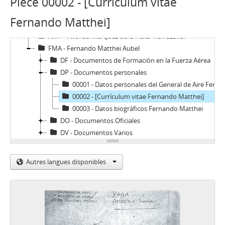
Pièce 00002 - [Currículum vitae
SOJR - Sergio Onofre Jarpa Reyes
RKV - Roberto Tomás Kelly Vásquez
Fernando Matthei]
RVA - Rafael Valdivieso Ariztía
AMP - Alfonso Marquéz de la Plata Yrarrázaval
FMA - Fernando Matthei Aubel
DF - Documentos de Formación en la Fuerza Aérea
DP - Documentos personales
00001 - Datos personales del General de Aire Fernando Matthei
00002 - [Currículum vitae Fernando Matthei]
00003 - Datos biográficos Fernando Matthei
DO - Documentos Oficiales
DV - Documentos Varios
Autres langues disponibles