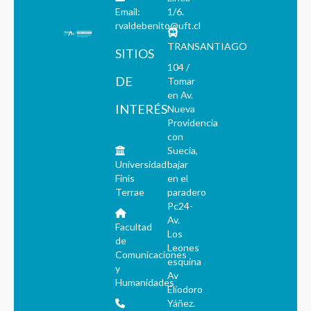
Email:
1/6.
rvaldebenito@uft.cl
TRANSANTIAGO
SITIOS
104 /
DE
Tomar
en Av.
INTERÉS
Nueva
Providencia
con
Suecia,
Universidad
bajar
Finis
en el
Terrae
paradero
Pc24-
Av.
Facultad
Los
de
Leones
Comunicaciones
esquina
y
Av
Humanidades
Eliodoro
Yáñez.