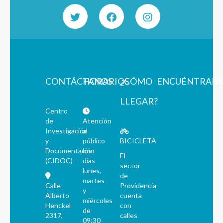
CONTÁCTANOS
HORARIOS
¿CÓMO
ENCUÉNTRAN
LLEGAR?
Centro
de
Atención
Investigación
al
y
público
BICICLETA
Documentación
los
El
(CIDOC)
días
sector
lunes,
de
martes
Calle
Providencia
y
Alberto
cuenta
miércoles
Henckel
con
de
2317,
calles
09:30