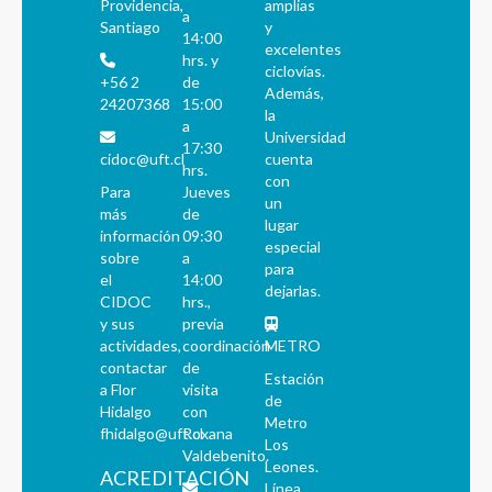
Providencia,
amplias
a
Santiago
y
14:00
excelentes
hrs. y
ciclovías.
+56 2
de
Además,
24207368
15:00
la
a
Universidad
17:30
cidoc@uft.cl
cuenta
hrs.
con
Para
Jueves
un
más
de
lugar
información
09:30
especial
sobre
a
para
el
14:00
dejarlas.
CIDOC
hrs.,
y sus
previa
actividades,
coordinación
METRO
contactar
de
Estación
a Flor
visita
de
Hidalgo
con
Metro
fhidalgo@uft.cl
Roxana
Los
Valdebenito.
Leones.
ACREDITACIÓN
Línea