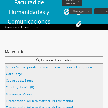
Facultad de
sesión
Humanidades y
Navegar
Comunicaciones
Universidad Finis Terrae
Materia de
Explorar 9 resultados
Anexo A correspondiente a la primera reunión del programa
Claro, Jorge
Covarrubias, Sergio
Cubillos, Hernán (II)
Madariaga, Mónica II
[Presentación del libro Matthei. Mi Testimonio]
[Presentación del libro Matthei. Mi Testimonio]