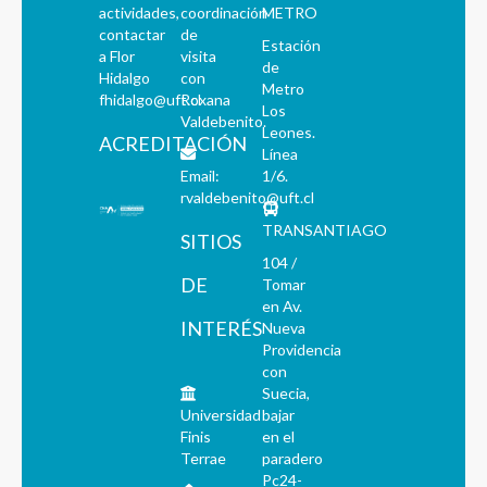
actividades,
coordinación
METRO
contactar
de
Estación
a Flor
visita
de
Hidalgo
con
Metro
fhidalgo@uft.cl
Roxana
Los
Valdebenito.
Leones.
ACREDITACIÓN
Línea
Email:
1/6.
rvaldebenito@uft.cl
TRANSANTIAGO
SITIOS
104 /
DE
Tomar
en Av.
INTERÉS
Nueva
Providencia
con
Suecia,
Universidad
bajar
Finis
en el
Terrae
paradero
Pc24-