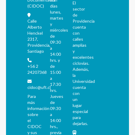
El
(CIDOC)
días
sector
lunes,
de
martes
Calle
Providencia
y
Alberto
cuenta
miércoles
Henckel
con
de
2317,
calles
09:30
Providencia,
amplias
a
Santiago
y
14:00
excelentes
hrs. y
ciclovías.
+56 2
de
Además,
24207368
15:00
la
a
Universidad
17:30
cidoc@uft.cl
cuenta
hrs.
con
Para
Jueves
un
más
de
lugar
información
09:30
especial
sobre
a
para
el
14:00
dejarlas.
CIDOC
hrs.,
y sus
previa