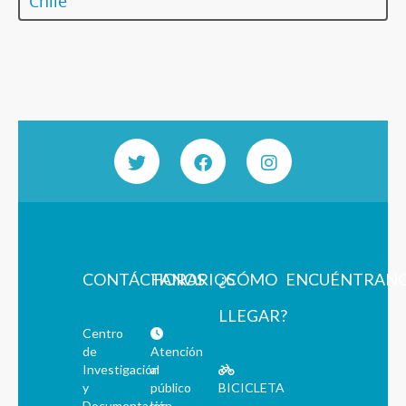
Chile
CONTÁCTANOS
HORARIOS
¿CÓMO
ENCUÉNTRAN
LLEGAR?
Centro
de
Atención
Investigación
al
y
público
BICICLETA
Documentación
los