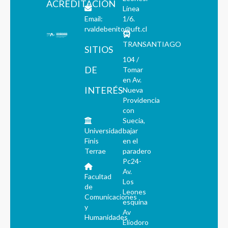
ACREDITACIÓN
Línea
Email:
1/6.
rvaldebenito@uft.cl
TRANSANTIAGO
SITIOS
104 /
DE
Tomar
en Av.
INTERÉS
Nueva
Providencia
con
Suecia,
Universidad
bajar
Finis
en el
Terrae
paradero
Pc24-
Av.
Facultad
Los
de
Leones
Comunicaciones
esquina
y
Av
Humanidades
Eliodoro