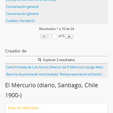
Conversación general
Conversación general
Cubillos, Hernán (I)
Resultados
1
a
10
de 24
of 3
Creador de
Explorar 2 resultados
Carta firmada de Luis Arturo Director de El Mercurio a Jorge Alessandri Rodríguez en la que le hacen entrega de una entrevista y un cuestionario para evaluar el desempeño del diario.
Recorte de prensa de nota titulada "Restauraciones en el Centro de Santiago. Manos a la obra" de Cecilia García Huidobro en El Mercurio
El Mercurio (diario, Santiago, Chile
1900-)
Área de identidad