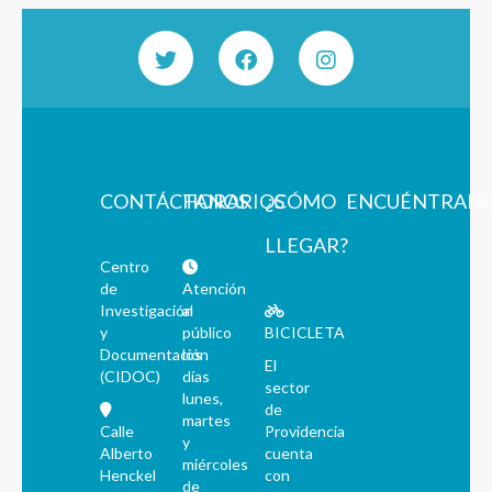
CONTÁCTANOS
HORARIOS
¿CÓMO
ENCUÉNTRAN
LLEGAR?
Centro
de
Atención
Investigación
al
y
público
BICICLETA
Documentación
los
El
(CIDOC)
días
sector
lunes,
de
martes
Calle
Providencia
y
Alberto
cuenta
miércoles
Henckel
con
de