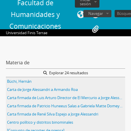
Facultad de
sesión
Humanidades y
Navegar
Comunicaciones
Universidad Finis Terrae
Materia de
Explorar 24 resultados
Büchi, Hernán
Carta de Jorge Alessandri a Armando Roa
Carta firmada de Luis Arturo Director de El Mercurio a Jorge Alessandri Rodríguez en la que le hacen entrega de una entrevista y un cuestionario para evaluar el desempeño del diario.
Carta firmada de Patricio Huneeus Salas a Gabriela Matte Domeyko en la que autoriza la utilización de las cartas de Jorge Alessandri que él conserva como receptor.
Carta firmada de René Silva Espejo a Jorge Alessandri
Centro político y distritos binominales
[Conjunto de recortes de prensa]