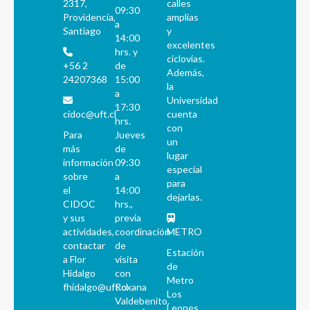
2317,
calles
09:30
Providencia,
amplias
a
Santiago
y
14:00
excelentes
hrs. y
ciclovías.
+56 2
de
Además,
24207368
15:00
la
a
Universidad
17:30
cidoc@uft.cl
cuenta
hrs.
con
Para
Jueves
un
más
de
lugar
información
09:30
especial
sobre
a
para
el
14:00
dejarlas.
CIDOC
hrs.,
y sus
previa
actividades,
coordinación
METRO
contactar
de
Estación
a Flor
visita
de
Hidalgo
con
Metro
fhidalgo@uft.cl
Roxana
Los
Valdebenito.
Leones.