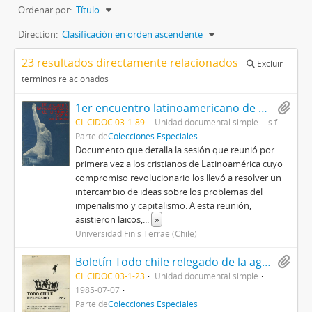
Ordenar por:
Título
Direction:
Clasificación en orden ascendente
23 resultados directamente relacionados
Excluir
términos relacionados
1er encuentro latinoamericano de cristianos por el socialismo, 23-30 de abril, en Santiago, Chile
CL CIDOC 03-1-89
Unidad documental simple
s.f.
Parte de
Colecciones Especiales
Documento que detalla la sesión que reunió por
primera vez a los cristianos de Latinoamérica cuyo
compromiso revolucionario los llevó a resolver un
intercambio de ideas sobre los problemas del
imperialismo y capitalismo. A esta reunión,
asistieron laicos,
...
»
Universidad Finis Terrae (Chile)
Boletín Todo chile relegado de la agrupación de familiares de relegados y exrelegados, núm., 7, julio de 1985
CL CIDOC 03-1-23
Unidad documental simple
1985-07-07
Parte de
Colecciones Especiales