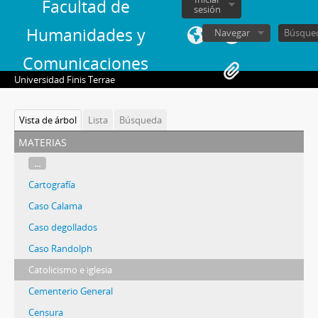
Facultad de
sesión
Humanidades y
Navegar
Comunicaciones
Universidad Finis Terrae
Vista de árbol
Lista
Búsqueda
materias
...
Cartografía
Caso Calama
Caso degollados
Caso Randolph
Catolicismo e iglesia
Cementerio General
Censura