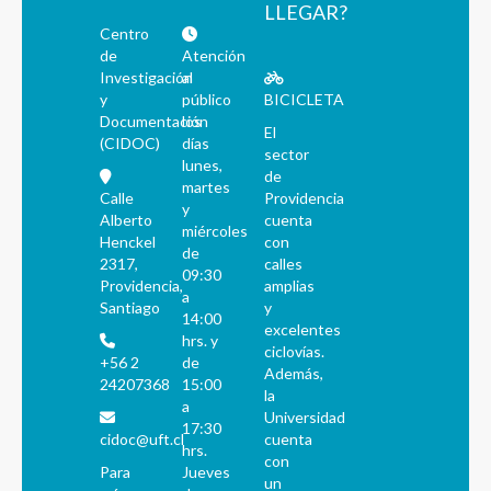
LLEGAR?
Centro
de
Atención
Investigación
al
y
público
BICICLETA
Documentación
los
El
(CIDOC)
días
sector
lunes,
de
martes
Calle
Providencia
y
Alberto
cuenta
miércoles
Henckel
con
de
2317,
calles
09:30
Providencia,
amplias
a
Santiago
y
14:00
excelentes
hrs. y
ciclovías.
+56 2
de
Además,
24207368
15:00
la
a
Universidad
17:30
cidoc@uft.cl
cuenta
hrs.
con
Para
Jueves
un