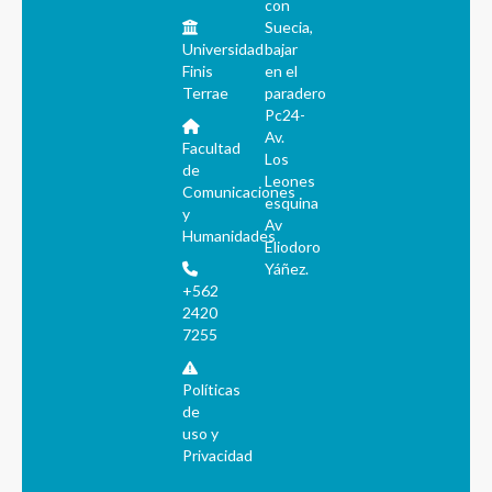
con
Suecia,
Universidad
bajar
Finis
en el
Terrae
paradero
Pc24-
Av.
Facultad
Los
de
Leones
Comunicaciones
esquina
y
Av
Humanidades
Eliodoro
Yáñez.
+562
2420
7255
Políticas
de
uso y
Privacidad