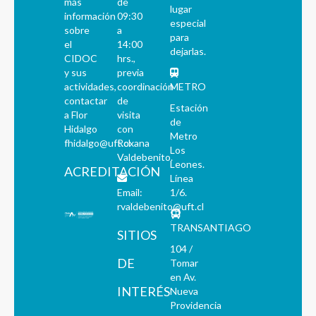
más
de
lugar
información
09:30
especial
sobre
a
para
el
14:00
dejarlas.
CIDOC
hrs.,
y sus
previa
actividades,
coordinación
METRO
contactar
de
Estación
a Flor
visita
de
Hidalgo
con
Metro
fhidalgo@uft.cl
Roxana
Los
Valdebenito.
Leones.
ACREDITACIÓN
Línea
Email:
1/6.
rvaldebenito@uft.cl
TRANSANTIAGO
SITIOS
104 /
DE
Tomar
en Av.
INTERÉS
Nueva
Providencia