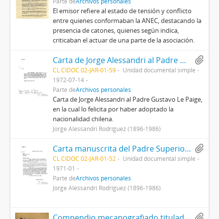
Parte de
Archivos personales
El emisor refiere al estado de tensión y conflicto
entre quienes conformaban la ANEC, destacando la
presencia de catones, quienes según indica,
criticaban el actuar de una parte de la asociación.
Carta de Jorge Alessandri al Padre Gustavo Le Paige
CL CIDOC 02-JAR-01-59
Unidad documental simple
1972-07-14
Parte de
Archivos personales
Carta de Jorge Alessandri al Padre Gustavo Le Paige,
en la cual lo felicita por haber adoptado la
nacionalidad chilena.
Jorge Alessandri Rodríguez (1896-1986)
Carta manuscrita del Padre Superior de la fraternidad Capuccina de agradecimiento por los gastos realizados para el tratamiento médico de un miembro de la fraternidad
CL CIDOC 02-JAR-01-52
Unidad documental simple
1971-01
Parte de
Archivos personales
Jorge Alessandri Rodríguez (1896-1986)
Compendio mecanografiado titulado Principios y conductas básicas en el Chile de hoy y mañana, a cargo de la DINACOS