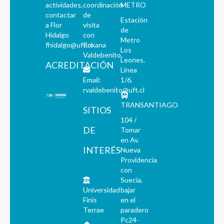
actividades,
coordinación
METRO
contactar
de
Estación
a Flor
visita
de
Hidalgo
con
Metro
fhidalgo@uft.cl
Roxana
Los
Valdebenito.
Leones.
ACREDITACIÓN
Línea
Email:
1/6.
rvaldebenito@uft.cl
TRANSANTIAGO
SITIOS
104 /
DE
Tomar
en Av.
INTERÉS
Nueva
Providencia
con
Suecia,
Universidad
bajar
Finis
en el
Terrae
paradero
Pc24-