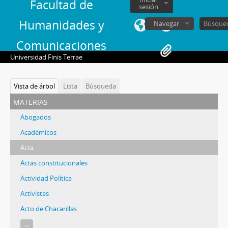
Facultad de
sesión
Humanidades y
Navegar
Comunicaciones
Universidad Finis Terrae
Vista de árbol
Lista
Búsqueda
materias
Abogados
Académicos
Acta
Actas constitucionales
Actividad Política
Activistas
Acto de Chacarillas
...