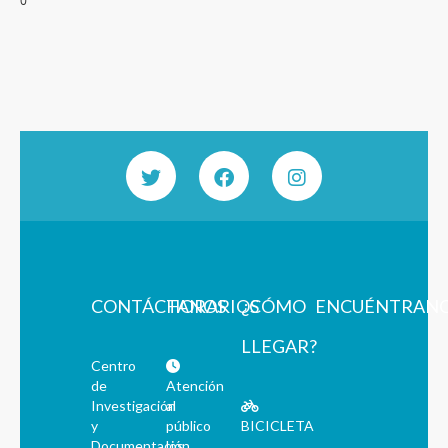
0
CONTÁCTANOS
HORARIOS
¿CÓMO
ENCUÉNTRAN
LLEGAR?
Centro
de
Atención
Investigación
al
y
público
BICICLETA
Documentación
los