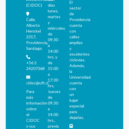
El
(CIDOC)
días
sector
lunes,
de
martes
Calle
Providencia
y
Alberto
cuenta
miércoles
Henckel
con
de
2317,
calles
09:30
Providencia,
amplias
a
Santiago
y
14:00
excelentes
hrs. y
ciclovías.
+56 2
de
Además,
24207368
15:00
la
a
Universidad
17:30
cidoc@uft.cl
cuenta
hrs.
con
Para
Jueves
un
más
de
lugar
información
09:30
especial
sobre
a
para
el
14:00
dejarlas.
CIDOC
hrs.,
y sus
previa