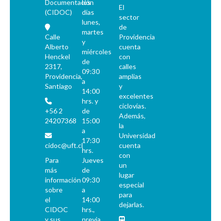
SOJR - Sergio Onofre Jarpa Reyes
Documentación
los
El
RKV - Roberto Tomás Kelly Vásquez
(CIDOC)
días
sector
lunes,
RVA - Rafael Valdivieso Ariztía
de
martes
AMP - Alfonso Marquéz de la Plata Yrarrázaval
Calle
Providencia
y
Alberto
cuenta
FMA - Fernando Matthei Aubel
miércoles
Henckel
con
de
2317,
calles
09:30
Providencia,
amplias
a
Santiago
y
14:00
excelentes
hrs. y
ciclovías.
+56 2
de
Además,
24207368
15:00
la
a
Universidad
17:30
cidoc@uft.cl
cuenta
hrs.
con
Para
Jueves
un
más
de
lugar
información
09:30
especial
sobre
a
para
el
14:00
dejarlas.
CIDOC
hrs.,
y sus
previa