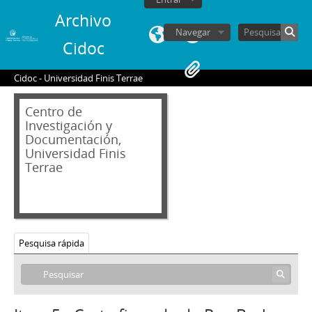
Archivo
Navegar
Cidoc
Cidoc - Universidad Finis Terrae
Centro de
Investigación y
Documentación,
Universidad Finis
Terrae
Pesquisa rápida
02 - Archivos personales
JAR - Jorge Alessandri Rodríguez