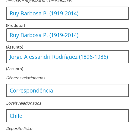
Pessoas e organizações relacionadas
112 - Carta dirigida a Jorge Alessandri Rodríguez firmada por Herbert Müller Puelma
113 - Carta de Jorge Alessandri a María Elena Vukovic de Calcutta
Ruy Barbosa P. (1919-2014)
114 - Carta dirigida a Jorge Alessandri de Herbert Müller Puelma
115 - Carta dirigida a Jorge Alessandri Rodríguez para darle aviso de situación en Paillihue
(Produtor)
116 - Carta dirigida a Jorge Alessandri de Luis Emaldia Alvarado
Ruy Barbosa P. (1919-2014)
117 - Carta de Jorge Alessandri a Cal Abraham
118 - Notas sobre el gobierno de Don Jorge Alessandri Rodríguez
(Assunto)
119 - Carta firmada de Leandro Gatica Cáceres y Sergio Muñoz Fabrega a Jorge Alessandri Rodríguez en la que se le solicita ser director honorario del Centro Social y Cultural Jorge Prat Echaurren
Jorge Alessandri Rodríguez (1896-1986)
120 - Carta firmada dirigida a Jorge Alessandri Rodríguez en respuesta por la adherencia presidencial y respaldo al Centro Social y Cultural Jorge Prat Echaurren
121 - Documento sobre obras públicas, caminos y su financiamiento
(Assunto)
122 - Carta firmada de Leandro Gatica Cáceres a Jorge Alessandri Rodríguez en respuesta a una nota sobre la Reforma Previsional enviada con fecha 10 de enero de 1980
Géneros relacionados
123 - Carta firmada de Leandro Gatica Cáceres a Jorge Alessandri Rodríguez en la que aluden a la Reforma Previsional
124 - Carta firmada de Luis Arturo Director de El Mercurio a Jorge Alessandri Rodríguez en la que le hacen entrega de una entrevista y un cuestionario para evaluar el desempeño del diario.
Correspondência
125 - Carta firmada de Juan de Castro Rayen a Jorge Alessandri Rodríguez en la que da cuenta de una entrevista realizada por la Vicaría de la Solidaridad a Clotario Blest
Locais relacionados
126 - Carta firmada de Juan a su tío Jorge Alessandri Rodríguez en la que lo saluda y le cuenta un balance de su situación actual
127 - Carta firmada por Jorge Alessandri Rodríguez a Monseñor Emilio Tagle Covarrubias en la que data de un obsequio enviado
Chile
128 - Carta firmada de Jorge Alessandri Rodríguez a Felipe Lamarca Claro en la que hace observaciones relacionadas a los asuntos de impuestos internos
129 - Carta de agradecimiento firmada por Jorge Alessandri Rodríguez a María de la Cruz
Depósito físico
130 - Carta firmada de Estela Araya a Jorge Alessandri Rodríguez en la que indica que la biblioteca pública de Laja lleva su nombre