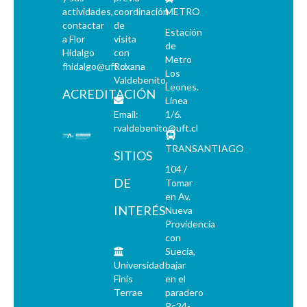
actividades,
coordinación
METRO
contactar
de
Estación
a Flor
visita
de
Hidalgo
con
Metro
fhidalgo@uft.cl
Roxana
Los
Valdebenito.
Leones.
ACREDITACIÓN
Línea
Email:
1/6.
rvaldebenito@uft.cl
TRANSANTIAGO
SITIOS
104 /
DE
Tomar
en Av.
INTERÉS
Nueva
Providencia
con
Suecia,
Universidad
bajar
Finis
en el
Terrae
paradero
Pc24-