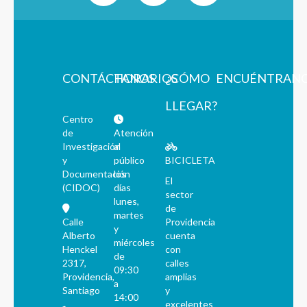
CONTÁCTANOS
HORARIOS
¿CÓMO
ENCUÉNTRAN
LLEGAR?
Centro
de
Atención
Investigación
al
y
público
BICICLETA
Documentación
los
El
(CIDOC)
días
sector
lunes,
de
martes
Calle
Providencia
y
Alberto
cuenta
miércoles
Henckel
con
de
2317,
calles
09:30
Providencia,
amplias
a
Santiago
y
14:00
excelentes