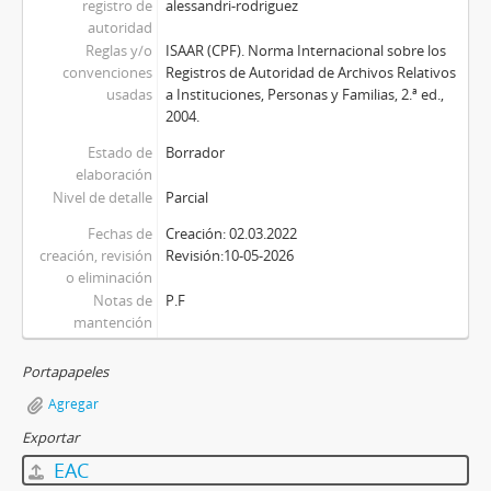
registro de
alessandri-rodriguez
autoridad
Reglas y/o
ISAAR (CPF). Norma Internacional sobre los
convenciones
Registros de Autoridad de Archivos Relativos
usadas
a Instituciones, Personas y Familias, 2.ª ed.,
2004.
Estado de
Borrador
elaboración
Nivel de detalle
Parcial
Fechas de
Creación: 02.03.2022
creación, revisión
Revisión:10-05-2026
o eliminación
Notas de
P.F
mantención
Portapapeles
Agregar
Exportar
EAC