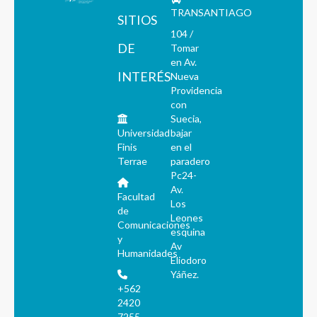
TRANSANTIAGO
SITIOS
104 /
DE
Tomar
en Av.
INTERÉS
Nueva
Providencia
con
Suecia,
Universidad
bajar
Finis
en el
Terrae
paradero
Pc24-
Av.
Facultad
Los
de
Leones
Comunicaciones
esquina
y
Av
Humanidades
Eliodoro
Yáñez.
+562
2420
7255