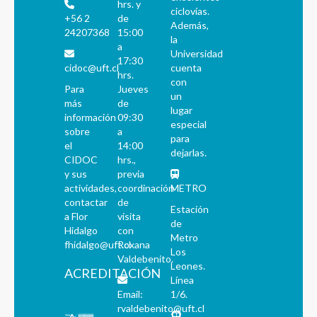
hrs. y
ciclovías.
+56 2
de
Además,
24207368
15:00
la
a
Universidad
17:30
cidoc@uft.cl
cuenta
hrs.
con
Para
Jueves
un
más
de
lugar
información
09:30
especial
sobre
a
para
el
14:00
dejarlas.
CIDOC
hrs.,
y sus
previa
actividades,
coordinación
METRO
contactar
de
Estación
a Flor
visita
de
Hidalgo
con
Metro
fhidalgo@uft.cl
Roxana
Los
Valdebenito.
Leones.
ACREDITACIÓN
Línea
Email:
1/6.
rvaldebenito@uft.cl