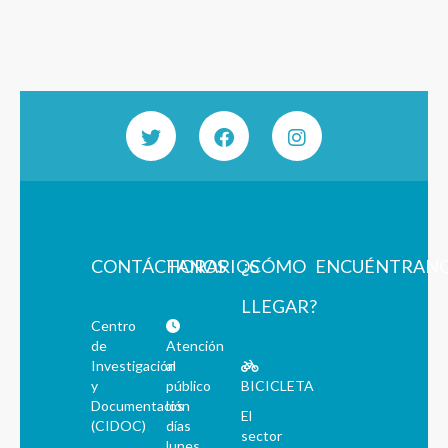
CONTÁCTANOS
HORARIOS
¿CÓMO
ENCUÉNTRAN
LLEGAR?
Centro
de
Atención
Investigación
al
y
público
BICICLETA
Documentación
los
El
(CIDOC)
días
sector
lunes,