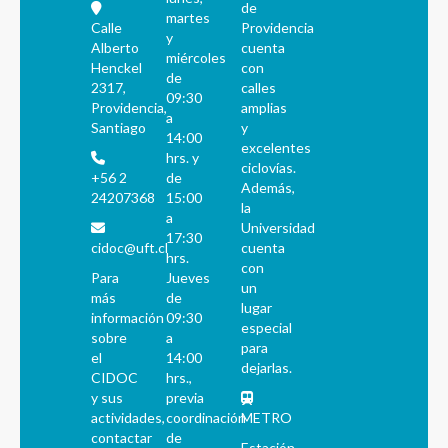
de
martes
Calle
Providencia
y
Alberto
cuenta
miércoles
Henckel
con
de
2317,
calles
09:30
Providencia,
amplias
a
Santiago
y
14:00
excelentes
hrs. y
ciclovías.
+56 2
de
Además,
24207368
15:00
la
a
Universidad
17:30
cidoc@uft.cl
cuenta
hrs.
con
Para
Jueves
un
más
de
lugar
información
09:30
especial
sobre
a
para
el
14:00
dejarlas.
CIDOC
hrs.,
y sus
previa
actividades,
coordinación
METRO
contactar
de
Estación