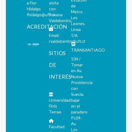
a Flor
visita
de
Hidalgo
con
Metro
fhidalgo@uft.cl
Roxana
Los
Valdebenito.
Leones.
ACREDITACIÓN
Línea
Email:
1/6.
rvaldebenito@uft.cl
TRANSANTIAGO
SITIOS
104 /
DE
Tomar
en Av.
INTERÉS
Nueva
Providencia
con
Suecia,
Universidad
bajar
Finis
en el
Terrae
paradero
Pc24-
Av.
Facultad
Los