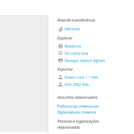
Área de transferência
Adicionar
nsa adjunto fotocopiado.
Explorar
Relatórios
Ver como lista
Navegar objetos digitais
Exportar
Dublin Core 1.1 XML
Alessandri
EAD 2002 XML
Assuntos relacionados
Políticos/as chilenos/as
Diplomáticos chilenos
Pessoas e organizações
relacionadas
tituto Nacional