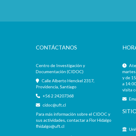
CONTÁCTANOS
HOR
Centro de Investigación y
Aten
Documentación (CIDOC)
martes 
y de 15
Calle Alberto Henckel 2317,
a 14:00
Providencia, Santiago
visita 
+56 2 24207368
Ema
cidoc@uft.cl
SITI
Para más información sobre el CIDOC y
sus actividades, contactar a Flor Hidalgo
fhidalgo@uft.cl
Uni