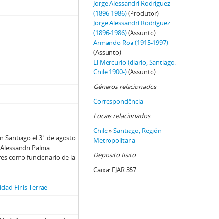
Jorge Alessandri Rodríguez
(1896-1986)
(Produtor)
ge Alessandri
Jorge Alessandri Rodríguez
(1896-1986)
(Assunto)
Armando Roa (1915-1997)
y Camilo Henriquez
(Assunto)
El Mercurio (diario, Santiago,
Chile 1900-)
(Assunto)
Géneros relacionados
Correspondência
t
Locais relacionados
 Santiago a Jorge Alessandri
Chile
»
Santiago, Región
n Santiago el 31 de agosto
cultura a Jorge Alessandri
Metropolitana
 Alessandri Palma.
al de Agricultura
Depósito físico
res como funcionario de la
Caixa:
FJAR 357
dad Finis Terrae
essandri