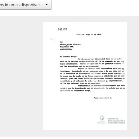
66 - Carta firmada de Jorge Alessandri a Patricio Huneeus
os idiomas disponíveis
67 - Carta firmada de Felipe Herrera a Jorge Alessandri
68 - Carta firmada de Raúl Molina Ramwell a Jorge Alessandri
69 - Carta de Jorge Alessandri a Raúl Molina Ramwell
70 - Carta de Jorge Alessandri a Mario Urrutia con recorte de pre
71 - Carta firmada de René Monzón a Jorge Alessandri
72 - Carta de Jorge Alessandri a Luis Emaldía Alvarado
73 - Carta de Jorge Alessandri a Juan Luis Cousiño
74 - Carta de Jorge Alessandri a Germán Rodríguez Ortiz
75 - Carta firmada de Arturo Sepúlveda Rojas a Jorge Alessandri
76 - Carta firmada de Eugenio Pereira Salas a Jorge Alessandri
77 - Carta escrita a mano y firmada de René León Manieu a Jorge 
78 - Carta de Jorge Alessandri a Gilda Dalla Rizza
79 - Carta escrita a mano de "Pancho" a Jorge Alessandri
80 - Carta de Jorge Alessandri a Germán Picó Cañas
81 - Carta firmada de José María Eyzaguirre a Jorge Alessandri
82 - Carta de Enrique Urrutia Manzano a Jorge Alessandri
83 - Carta de Jorge Alessandri a Álvaro Orrego Barros
84 - Preguntas formuladas a Jorge Alessandri por alumnos del Ins