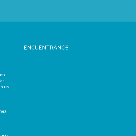
radece la copia del artículo que envió a economía y negocios del Mercurio.
driguez en la que aluden a una publicación hecha en el diario.
 invitado a la ceremonia de graduación de detectives de la promoción 1980-1982.
y Cartones
ENCUÉNTRANOS
con
as.
on un
ínea
encia