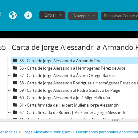
47 - Carta firmada de Luis Escobar a Jorge Alessandri
48 - Carta de Jorge Alessandri al Dr. Pinochet, presidente de la A
Entrar
Navegar
49 - Carta de Jorge Alessandri a Josefina Gaztelu de Sanfuentes
50 - Carta de Jorge Alessandri a Jaime Guzmán Errazuriz
51 - Carta de Jorge Alessandri a Sergio Diez Urzúa
52 - Carta manuscrita del Padre Superior de la fraternidad Capuccina de agradecimiento por
55 - Carta de Jorge Alessandri a Armando 
53 - Carta de Jorge Alessandri a Juan Ramón Samaniego
54 - Carta de Jorge Alessandri a Héctor Rojas Albornoz
55 - Carta de Jorge Alessandri a Armando Roa
56 - Carta de Jorge Alessandri a Hermógenes Pérez de Arce
57 - Carta de Jorge Alessandri a Álvaro Orrego Barros
58 - Carta de Jorge Alessandri Rodríguez a Hermógenes Pérez de A
59 - Carta de Jorge Alessandri al Padre Gustavo Le Paige
60 - Carta de Jorge Alessandri a José Miguel Vicuña
61 - Carta firmada de Herbert Muller a Jorge Alessandri
62 - Carta firmada de Robert J. Alexander a Jorge Alessandri
63 - Carta firmada de Jorge Alessandri a Pablo Mendoza A.
64 - Carta de Jorge Alessandri a Gral. Anibal Alvear G.
personales
Jorge Alessandri Rodríguez
65 - Carta firmada de Hermógenes Pérez de Arce a Jorge Alessand