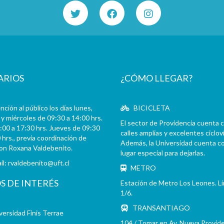
141 - Carta de Jorge Alessandri Rodriguez a Patricio Huneeus Salas en la que le ag
142 - Carta firmada de Patricio Huneeus Salas a Jorge Alessandri Ro
143 - Carta firmada de Jorge Alessandri Rodríguez a Augusto Pinochet Ugarte en la que es
02 - Documentos y actas de la Compañía Manufacturera de Papeles 
FBS - Francisco Bulnes Sanfuentes
SCS - Sergio Covarrubias Sanhueza
ARIOS
¿CÓMO LLEGAR?
JFFL - Juan Francisco Fresno Larraín
GIF - Gonzalo Izquierdo Fernández
SOJR - Sergio Onofre Jarpa Reyes
ción al público los días lunes,
BICICLETA
y miércoles de 09:30 a 14:00 hrs.
RKV - Roberto Tomás Kelly Vásquez
El sector de Providencia cuenta 
:00 a 17:30 hrs. Jueves de 09:30
RVA - Rafael Valdivieso Ariztía
calles amplias y excelentes cicloví
 hrs., previa coordinación de
AMP - Alfonso Marquéz de la Plata Yrarrázaval
Además, la Universidad cuenta c
con Roxana Valdebenito.
lugar especial para dejarlas.
FMA - Fernando Matthei Aubel
il:
rvaldebenito@uft.cl
METRO
OS DE INTERÉS
Estación de Metro Los Leones. L
1/6.
TRANSANTIAGO
versidad Finis Terrae
104 / Tomar en Av. Nueva Provid