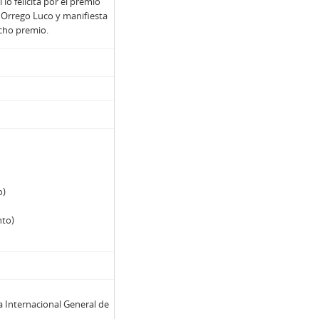
lo felicita por el premio
o Orrego Luco y manifiesta
icho premio.
ria"
rbert Müller Puelma
o)
de situación en Paillihue
nto)
 que se le solicita ser director honorario del Centro Social y Cultural Jorge Prat Echaurren
ncia presidencial y respaldo al Centro Social y Cultural Jorge Prat Echaurren
a Internacional General de
ento