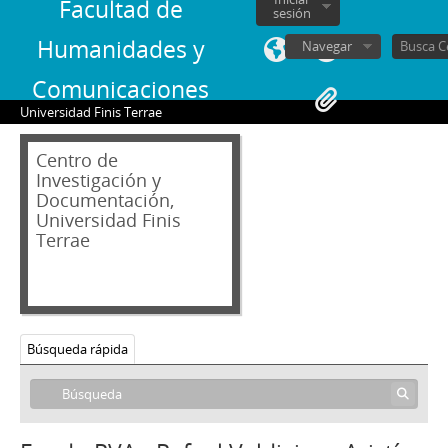
Facultad de
sesión
Humanidades y
Navegar
Comunicaciones
Universidad Finis Terrae
Centro de
Investigación y
Documentación,
Universidad Finis
Terrae
Búsqueda rápida
02 - Archivos personales
JAR - Jorge Alessandri Rodríguez
FBS - Francisco Bulnes Sanfuentes