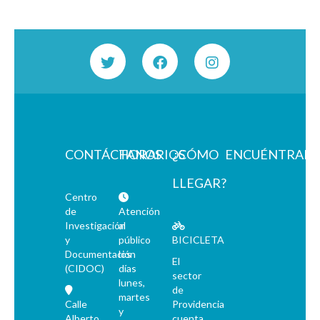
CONTÁCTANOS
HORARIOS
¿CÓMO
ENCUÉNTRAN
LLEGAR?
Centro
de
Atención
Investigación
al
y
público
BICICLETA
Documentación
los
El
(CIDOC)
días
sector
lunes,
de
martes
Calle
Providencia
y
Alberto
cuenta