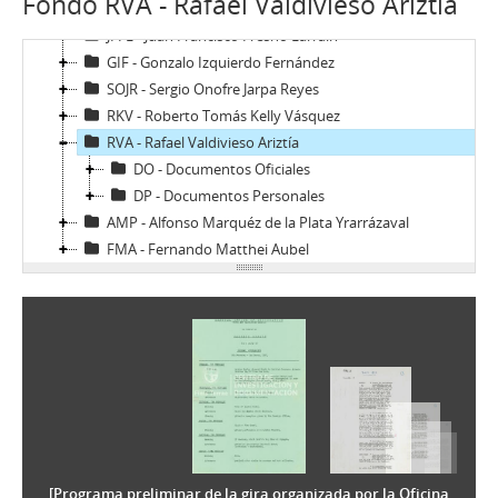
Fondo RVA - Rafael Valdivieso Ariztía
SCS - Sergio Covarrubias Sanhueza
JFFL - Juan Francisco Fresno Larraín
GIF - Gonzalo Izquierdo Fernández
SOJR - Sergio Onofre Jarpa Reyes
RKV - Roberto Tomás Kelly Vásquez
RVA - Rafael Valdivieso Ariztía
DO - Documentos Oficiales
DP - Documentos Personales
AMP - Alfonso Marquéz de la Plata Yrarrázaval
FMA - Fernando Matthei Aubel
[Programa preliminar de la gira organizada por la Oficina