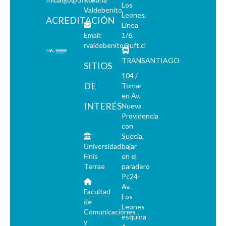
Los
Valdebenito.
Leones.
ACREDITACIÓN
Línea
Email:
1/6.
rvaldebenito@uft.cl
TRANSANTIAGO
SITIOS
104 /
DE
Tomar
en Av.
INTERÉS
Nueva
Providencia
con
Suecia,
Universidad
bajar
Finis
en el
Terrae
paradero
Pc24-
Av.
Facultad
Los
de
Leones
Comunicaciones
esquina
y