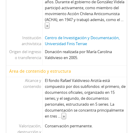
años. Durante el gobierno de González Videla
participó activamente, como miembro del
movimiento Acción Chilena Anticomunista
(ACHA), en 1947 y trabajó además, como el
...
»
Institución
Centro de Investigación y Documentación,
archivística
Universidad Finis Terrae
Origen del ingreso
Donación realizada por María Carolina
o transferencia
Valdivieso en 2005.
Área de contenido y estructura
Alcance y
El fondo Rafael Valdivieso Ariztía está
contenido
compuesto por dos subfondos: el primero, de
documentos oficiales, organizado en 15
series; y el segundo, de documentos
personales, estructurado en 5 series. La
documentación se concentra principalmente
en tres
...
»
Valorización,
Conservación permanente.
destrucción y