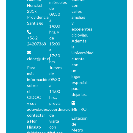
miércoles
Henckel
con
de
2317,
calles
09:30
Providencia,
amplias
a
Santiago
y
14:00
excelentes
hrs. y
ciclovías.
+56 2
de
Además,
24207368
15:00
la
a
Universidad
17:30
cidoc@uft.cl
cuenta
hrs.
con
Para
Jueves
un
más
de
lugar
información
09:30
especial
sobre
a
para
el
14:00
dejarlas.
CIDOC
hrs.,
y sus
previa
actividades,
coordinación
METRO
contactar
de
Estación
a Flor
visita
de
Hidalgo
con
Metro
fhidalgo@uft.cl
Roxana