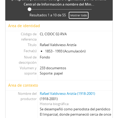
Central de Información a nombre del Min...
Resultados 1 a 10 de 55
Mostrar todo
Área de identidad
Código de
CL CIDOC 02-RVA
referencia
Título
Rafael Valdivieso Ariztía
Fecha(s)
1853 - 1993 (Acumulación)
Nivel de
Fondo
descripción
Volumen y
233 documentos
soporte
Soporte: papel
Área de contexto
Nombre del
Rafael Valdivieso Ariztía (1918-2001)
productor
(1918-2001)
Historia biográfica
Se desempeñó como periodista del periódico
El Imparcial, donde permaneció cerca de once