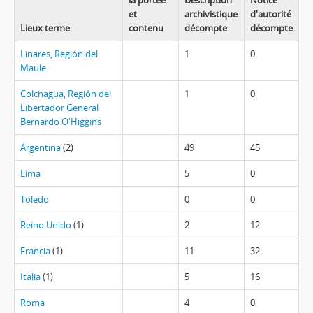
la portée
Description
Notice
et
archivistique
d'autorité
Lieux terme
contenu
décompte
décompte
Linares, Región del
1
0
Maule
Colchagua, Región del
1
0
Libertador General
Bernardo O'Higgins
Argentina
(2)
49
45
Lima
5
0
Toledo
0
0
Reino Unido
(1)
2
12
Francia
(1)
11
32
Italia
(1)
5
16
Roma
4
0