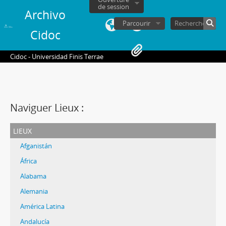
de session
Archivo
Parcourir
Cidoc
Cidoc - Universidad Finis Terrae
Naviguer Lieux :
lieux
Afganistán
África
Alabama
Alemania
América Latina
Andalucía