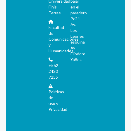
Universidad
bajar
Finis
en el
Terrae
paradero
Pc24-
Av.
Facultad
Los
de
Leones
Comunicaciones
esquina
y
Av
Humanidades
Eliodoro
Yáñez.
+562
2420
7255
Políticas
de
uso y
Privacidad