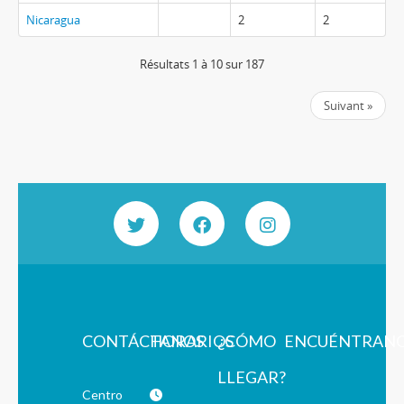
Nicaragua
2
2
Résultats 1 à 10 sur 187
Suivant »
CONTÁCTANOS
HORARIOS
¿CÓMO
ENCUÉNTRAN
LLEGAR?
Centro