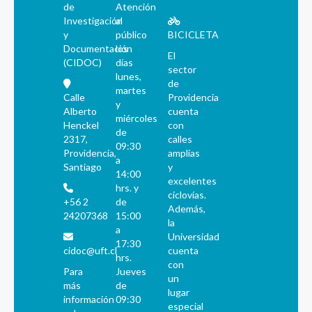
de
Atención
Investigación
al
y
público
BICICLETA
Documentación
los
El
(CIDOC)
días
sector
lunes,
de
martes
Calle
Providencia
y
Alberto
cuenta
miércoles
Henckel
con
de
2317,
calles
09:30
Providencia,
amplias
a
Santiago
y
14:00
excelentes
hrs. y
ciclovías.
+56 2
de
Además,
24207368
15:00
la
a
Universidad
17:30
cidoc@uft.cl
cuenta
hrs.
con
Para
Jueves
un
más
de
lugar
información
09:30
especial