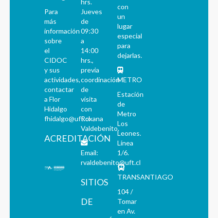
hrs.
con
Para
Jueves
un
más
de
lugar
información
09:30
especial
sobre
a
para
el
14:00
dejarlas.
CIDOC
hrs.,
y sus
previa
actividades,
coordinación
METRO
contactar
de
Estación
a Flor
visita
de
Hidalgo
con
Metro
fhidalgo@uft.cl
Roxana
Los
Valdebenito.
Leones.
ACREDITACIÓN
Línea
Email:
1/6.
rvaldebenito@uft.cl
TRANSANTIAGO
SITIOS
104 /
DE
Tomar
en Av.