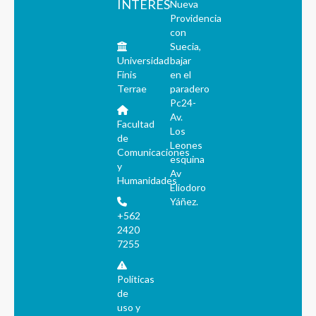
INTERÉS
Nueva
Providencia
con
Suecia,
Universidad
bajar
Finis
en el
Terrae
paradero
Pc24-
Av.
Facultad
Los
de
Leones
Comunicaciones
esquina
y
Av
Humanidades
Eliodoro
Yáñez.
+562
2420
7255
Políticas
de
uso y