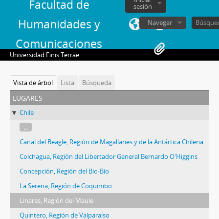
Facultad de
sesión
Humanidades y
Navegar
Comunicaciones
Universidad Finis Terrae
Vista de árbol
Lista
Búsqueda
lugares
Chile
...
Canal del Beagle, Región de Magallanes y de la Antártica Chilena
Colchagua, Región del Libertador General Bernardo O'Higgins
Concepción, Región del Bio-Bio
La Serena, Región de Coquimbo
Linares, Región del Maule
Quintero, Región de Valparaíso