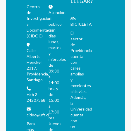
LLEGAR?
Centro
de
Atención
Investigación
al
y
público
BICICLETA
Documentación
los
El
(CIDOC)
días
sector
lunes,
de
martes
Calle
Providencia
y
Alberto
cuenta
miércoles
Henckel
con
de
2317,
calles
09:30
Providencia,
amplias
a
Santiago
y
14:00
excelentes
hrs. y
ciclovías.
+56 2
de
Además,
24207368
15:00
la
a
Universidad
17:30
cidoc@uft.cl
cuenta
hrs.
con
Para
Jueves
un
más
de