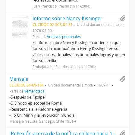
rechazado el documento.
Juan Francisco Fresno (1914-2004)
Informe sobre Nancy Kissinger
CL CIDOC 02-SCS-01-31
Unidad documental simple
1976-05-00
Parte de
Archivos personales
El informe sobre Nancy Kissinger contiene, lo que
fue su vida acompañando Henry Kissinger en sus
viajes internacionales, sus principales logros y quien
fue su familia.
Embajada de Estados Unidos en Chile
Mensaje
CL CIDOC 04-MJ-184
Unidad documental simple
1969-11
Parte de
Hemeroteca
-Después del "golpe"
-El Sínodo episcopal de Roma
-Resistencia a la Reforma Agraria
-Ho Chi Minh y la revolución mundial
Mensaje (revista, Santiago, Chile 1951-)
[Reflexión acerca de la política chilena hacia 1990 según los titulares de prensa y sobre un libro]