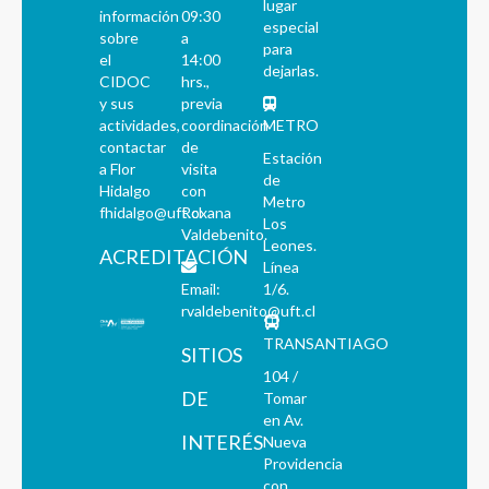
lugar
información
09:30
especial
sobre
a
para
el
14:00
dejarlas.
CIDOC
hrs.,
y sus
previa
actividades,
coordinación
METRO
contactar
de
Estación
a Flor
visita
de
Hidalgo
con
Metro
fhidalgo@uft.cl
Roxana
Los
Valdebenito.
Leones.
ACREDITACIÓN
Línea
Email:
1/6.
rvaldebenito@uft.cl
TRANSANTIAGO
SITIOS
104 /
DE
Tomar
en Av.
INTERÉS
Nueva
Providencia
con