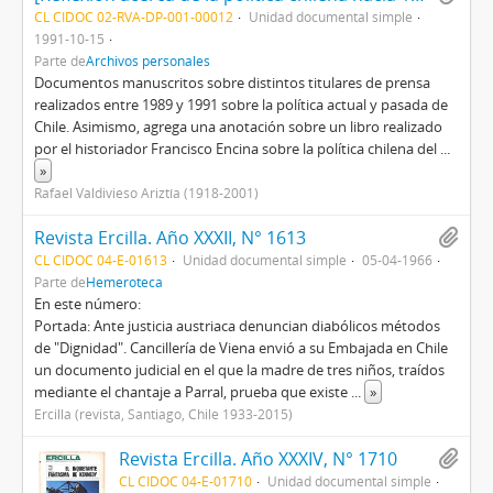
CL CIDOC 02-RVA-DP-001-00012
Unidad documental simple
1991-10-15
Parte de
Archivos personales
Documentos manuscritos sobre distintos titulares de prensa
realizados entre 1989 y 1991 sobre la política actual y pasada de
Chile. Asimismo, agrega una anotación sobre un libro realizado
por el historiador Francisco Encina sobre la política chilena del
...
»
Rafael Valdivieso Ariztía (1918-2001)
Revista Ercilla. Año XXXII, N° 1613
CL CIDOC 04-E-01613
Unidad documental simple
05-04-1966
Parte de
Hemeroteca
En este número:
Portada: Ante justicia austriaca denuncian diabólicos métodos
de "Dignidad". Cancillería de Viena envió a su Embajada en Chile
un documento judicial en el que la madre de tres niños, traídos
mediante el chantaje a Parral, prueba que existe
...
»
Ercilla (revista, Santiago, Chile 1933-2015)
Revista Ercilla. Año XXXIV, N° 1710
CL CIDOC 04-E-01710
Unidad documental simple