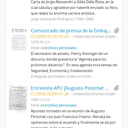
Carta de Jorge Alessandri a Gilda Dalla Rizza, en la
cual saluda y agradece por haberle enviado su libro,
que relata su enorme carrera artística.
Jorge Alessandri Rodríguez (1896-1986)
Comunicado de prensa de la Embajada de EE.UU en Chile sobre el planteamiento de [Henry] Kissinger para el desarrollo de la política exterior de EE.UU
CL CIDOC 02-SCS-01-23
Unidad documental simple
1975-05-23
Parte de
Archivos personales
El secretario de estado, Henry Kissinger da un
discurso donde presenta la "Agenda para los
próximos decenios". En esta agenda toca temas de:
Seguridad, Economía y Colaboración.
Embajada de Estados Unidos en Chile
Entrevista APU [Augusto Pinochet Ugarte] y JFFL [Juan Francisco Fresno Larraín]
CL CIDOC 02-JFFL-01-26
Unidad documental simple
1985-12-23
Parte de
Archivos personales
Apuntes tomados en la reunión de Augusto
Pinochet con Juan Francisco Fresno. Retrata las
opiniones sobre el acuerdo y finalmente se da por