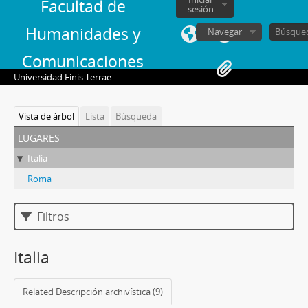
Facultad de
sesión
Humanidades y
Navegar
Comunicaciones
Universidad Finis Terrae
Vista de árbol
Lista
Búsqueda
lugares
Italia
Roma
Filtros
Italia
Related Descripción archivística (9)