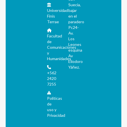
Suecia,
Universidad
bajar
Finis
en el
Terrae
paradero
Pc24-
Av.
Facultad
Los
de
Leones
Comunicaciones
esquina
y
Av
Humanidades
Eliodoro
Yáñez.
+562
2420
7255
Políticas
de
uso y
Privacidad