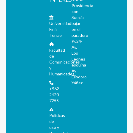
Providencia
con
Suecia,
Universidad
bajar
Finis
en el
Terrae
paradero
Pc24-
Av.
Facultad
Los
de
Leones
Comunicaciones
esquina
y
Av
Humanidades
Eliodoro
Yáñez.
+562
2420
7255
Políticas
de
uso y