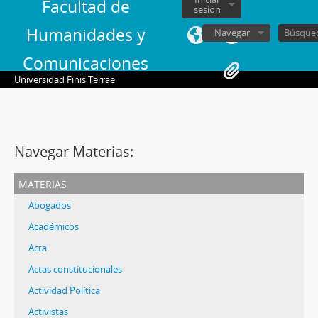
Facultad de
sesión
Humanidades y
Navegar
Comunicaciones
Universidad Finis Terrae
Navegar Materias:
materias
Abogados
Académicos
Acta
Actas constitucionales
Actividad Política
Activistas