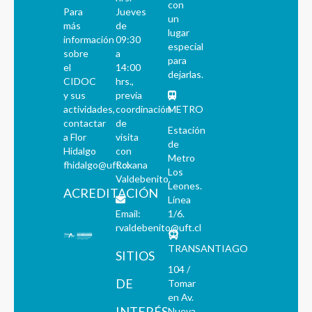
con
Para
Jueves
un
más
de
lugar
información
09:30
especial
sobre
a
para
el
14:00
dejarlas.
CIDOC
hrs.,
y sus
previa
actividades,
coordinación
METRO
contactar
de
Estación
a Flor
visita
de
Hidalgo
con
Metro
fhidalgo@uft.cl
Roxana
Los
Valdebenito.
Leones.
ACREDITACIÓN
Línea
Email:
1/6.
rvaldebenito@uft.cl
TRANSANTIAGO
SITIOS
104 /
DE
Tomar
en Av.
INTERÉS
Nueva