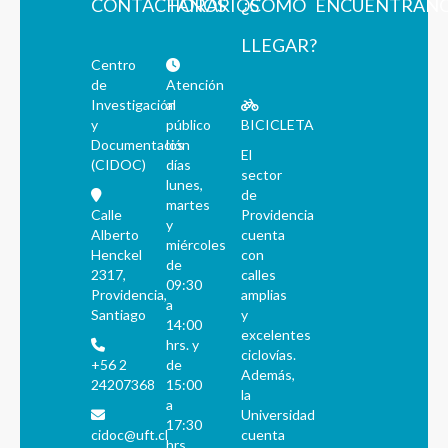
CONTÁCTANOS
HORARIOS
¿CÓMO
ENCUÉNTRAN
LLEGAR?
Centro
de
Atención
Investigación
al
y
público
BICICLETA
Documentación
los
El
(CIDOC)
días
sector
lunes,
de
martes
Calle
Providencia
y
Alberto
cuenta
miércoles
Henckel
con
de
2317,
calles
09:30
Providencia,
amplias
a
Santiago
y
14:00
excelentes
hrs. y
ciclovías.
+56 2
de
Además,
24207368
15:00
la
a
Universidad
17:30
cidoc@uft.cl
cuenta
hrs.