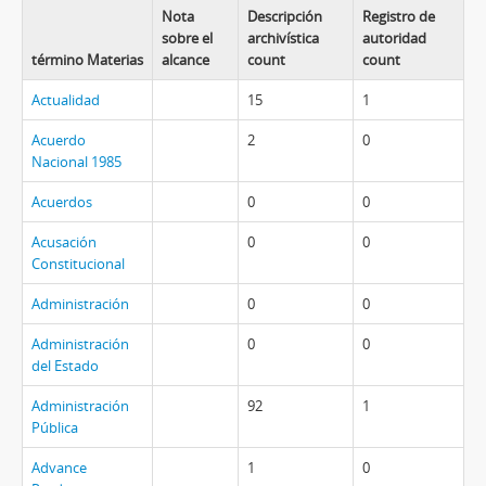
Nota
Descripción
Registro de
sobre el
archivística
autoridad
término Materias
alcance
count
count
Actualidad
15
1
Acuerdo
2
0
Nacional 1985
Acuerdos
0
0
Acusación
0
0
Constitucional
Administración
0
0
Administración
0
0
del Estado
Administración
92
1
Pública
Advance
1
0