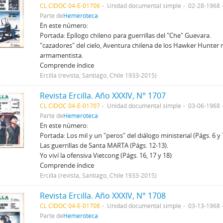
CL CIDOC 04-E-01706
Unidad documental simple
02-28-1968
Parte de
Hemeroteca
En este número:
Portada: Epílogo chileno para guerrillas del "Che" Guevara.
"cazadores" del cielo, Aventura chilena de los Hawker Hunter m
armamentista.
Comprende índice
Ercilla (revista, Santiago, Chile 1933-2015)
Revista Ercilla. Año XXXIV, N° 1707
CL CIDOC 04-E-01707
Unidad documental simple
03-06-1968
Parte de
Hemeroteca
En este número:
Portada: Los mil y un "peros" del diálogo ministerial (Págs. 6 y 
Las guerrillas de Santa MARTA (Págs. 12-13).
Yo viví la ofensiva Vietcong (Págs. 16, 17 y 18)
Comprende índice
Ercilla (revista, Santiago, Chile 1933-2015)
Revista Ercilla. Año XXXIV, N° 1708
CL CIDOC 04-E-01708
Unidad documental simple
03-13-1968
Parte de
Hemeroteca