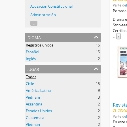
Parte de
Acusación Constitucional
Portada
Administración
Drama en
...
Strip-te
Cerrillo
idioma
...
»
Registros únicos
15
Español
15
Inglés
2
lugar
Todos
Chile
15
América Latina
9
Vietnam
3
Argentina
2
Revista
Estados Unidos
2
CL CIDO
Parte de
Guatemala
2
En este
Vietman
2