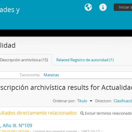
Iniciar 
ades y
lidad
Descripción archivística (15)
Related Registro de autoridad (1)
Taxonomía
Materias
scripción archivística results for Actualida
Ordenar por:
Título
Direction:
Clasificac
ultados directamente relacionados
Excluir términos relacionado
, Año III. N°109
C 04-D-001-00109
Unidad documental simple
1967-10-17