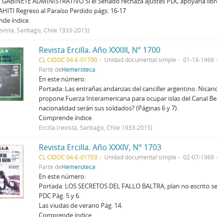
 GABINETE ADMINISTRATIVO Si el Senado rechaza ajustes PDC apoyaría libre
HITI Regreso al Paraíso Perdido págs. 16-17
de índice.
revista, Santiago, Chile 1933-2015)
Revista Ercilla. Año XXXIII, N° 1700
CL CIDOC 04-E-01700
Unidad documental simple
01-18-1968
Parte de
Hemeroteca
En este número:
Portada: Las entrañas andanzas del canciller argentino. Nica
propone Fuerza Interamericana para ocupar islas del Canal Be
nacionalidad serán sus soldados? (Páginas 6 y 7).
Comprende índice.
Ercilla (revista, Santiago, Chile 1933-2015)
Revista Ercilla. Año XXXIV, N° 1703
CL CIDOC 04-E-01703
Unidad documental simple
02-07-1968
Parte de
Hemeroteca
En este número:
Portada: LOS SECRETOS DEL FALLO BALTRA, plan no escrito se c
PDC Pág. 5 y 6.
Las viudas de verano Pág. 14.
Comprende índice