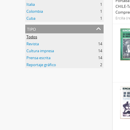
Portada:
Italia
1
CHILE-TA
Colombia
1
Compren
Cuba
1
Ercilla (
tipo
Todos
Revista
14
Cultura impresa
14
Prensa escrita
14
Reportaje gráfico
2