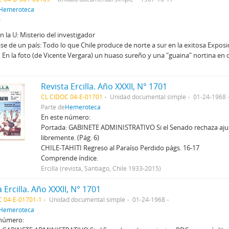
Hemeroteca
:
 la U: Misterio del investigador
ase de un país: Todo lo que Chile produce de norte a sur en la exitosa Exposi
s. En la foto (de Vicente Vergara) un huaso sureño y una "guaina" nortina en 
Revista Ercilla. Año XXXII, N° 1701
CL CIDOC 04-E-01701
Unidad documental simple
01-24-1968
Parte de
Hemeroteca
En este número:
Portada: GABINETE ADMINISTRATIVO Si el Senado rechaza aju
libremente. (Pág. 6)
CHILE-TAHITI Regreso al Paraíso Perdido págs. 16-17
Comprende índice.
Ercilla (revista, Santiago, Chile 1933-2015)
 Ercilla. Año XXXII, N° 1701
C 04-E-01701-1
Unidad documental simple
01-24-1968
Hemeroteca
 número: