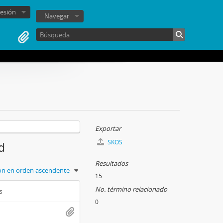
sesión
Navegar
Exportar
SKOS
d
Resultados
ión en orden ascendente
15
No. término relacionado
s
0