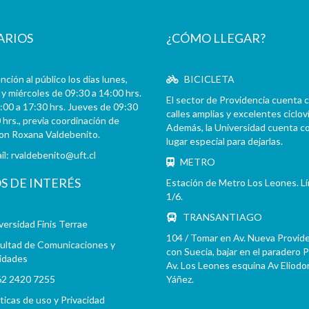
ARIOS
¿CÓMO LLEGAR?
ción al público los días lunes,
BICICLETA
y miércoles de 09:30 a 14:00 hrs.
El sector de Providencia cuenta 
:00 a 17:30 hrs. Jueves de 09:30
calles amplias y excelentes cicloví
 hrs., previa coordinación de
Además, la Universidad cuenta c
con Roxana Valdebenito.
lugar especial para dejarlas.
il:
rvaldebenito@uft.cl
METRO
OS DE INTERÉS
Estación de Metro Los Leones. L
1/6.
TRANSANTIAGO
versidad Finis Terrae
104 / Tomar en Av. Nueva Provid
ultad de Comunicaciones y
con Suecia, bajar en el paradero 
idades
Av. Los Leones esquina Av Eliodo
2 2420 7255
Yáñez.
íticas de uso y Privacidad