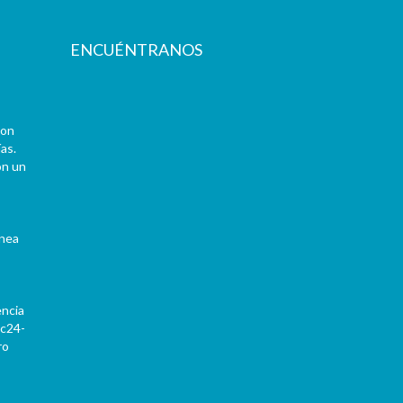
ENCUÉNTRANOS
con
as.
on un
ínea
encia
Pc24-
ro