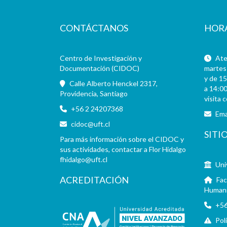
CONTÁCTANOS
HOR
Centro de Investigación y
Aten
Documentación (CIDOC)
martes 
y de 15
Calle Alberto Henckel 2317,
a 14:00
Providencia, Santiago
visita 
+56 2 24207368
Ema
cidoc@uft.cl
SITI
Para más información sobre el CIDOC y
sus actividades, contactar a Flor Hidalgo
fhidalgo@uft.cl
Uni
ACREDITACIÓN
Fac
Human
+56
Pol