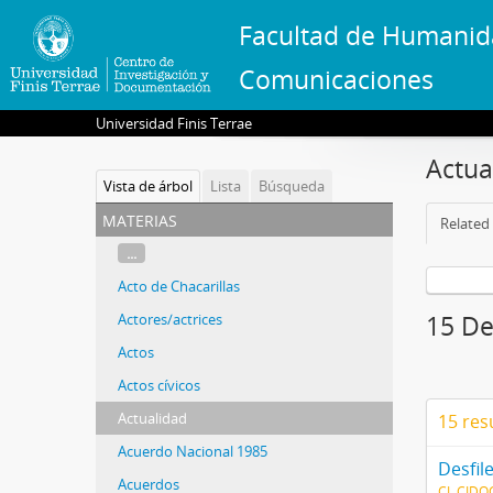
Facultad de Humanid
Comunicaciones
Universidad Finis Terrae
Actua
Vista de árbol
Lista
Búsqueda
materias
Related 
...
Acto de Chacarillas
Actores/actrices
15 De
Actos
Actos cívicos
Actualidad
15 res
Acuerdo Nacional 1985
Desfile
Acuerdos
CL CIDO