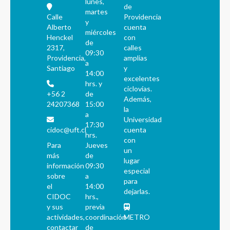
lunes,
de
martes
Calle
Providencia
y
Alberto
cuenta
miércoles
Henckel
con
de
2317,
calles
09:30
Providencia,
amplias
a
Santiago
y
14:00
excelentes
hrs. y
ciclovías.
+56 2
de
Además,
24207368
15:00
la
a
Universidad
17:30
cidoc@uft.cl
cuenta
hrs.
con
Para
Jueves
un
más
de
lugar
información
09:30
especial
sobre
a
para
el
14:00
dejarlas.
CIDOC
hrs.,
y sus
previa
actividades,
coordinación
METRO
contactar
de