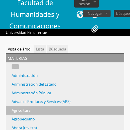
Facultad de
sesión
Humanidades y
Navegar
Comunicaciones
Universidad Finis Terrae
Vista de árbol
Lista
Búsqueda
materias
...
Administración
Administración del Estado
Administración Pública
Advance Products y Services (APS)
Agricultura
Agropecuario
Ahora (revista)