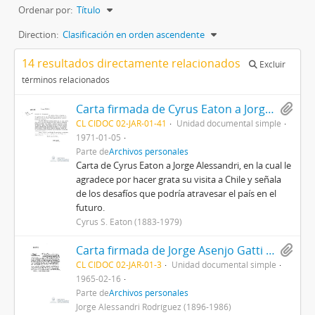
Ordenar por:
Título
Direction:
Clasificación en orden ascendente
14 resultados directamente relacionados
Excluir
términos relacionados
Carta firmada de Cyrus Eaton a Jorge Alessandri con copia traducida al español
CL CIDOC 02-JAR-01-41
Unidad documental simple
1971-01-05
Parte de
Archivos personales
Carta de Cyrus Eaton a Jorge Alessandri, en la cual le
agradece por hacer grata su visita a Chile y señala
de los desafíos que podría atravesar el país en el
futuro.
Cyrus S. Eaton (1883-1979)
Carta firmada de Jorge Asenjo Gatti a Jorge Alessandri Rodríguez en la cual le agradece por la colaboración y preocupación por las leyes agrarias, específicamente, sobre el uso y regulación de pesticidas.
CL CIDOC 02-JAR-01-3
Unidad documental simple
1965-02-16
Parte de
Archivos personales
Jorge Alessandri Rodríguez (1896-1986)