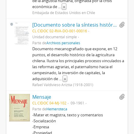
de la angustia humana, originada por la crisis
económica de
...
»
Embajada de Estados Unidos en Chile
[Documento sobre la síntesis histórica del desarrollo agrícola en Chile]
CL CIDOC 02-RVA-DO-001-00016
Unidad documental simple
Parte de
Archivos personales
Documento mecanografiado que expone, en 12
puntos, el desarrollo histórico de la agricultura
chilena. Ilustra los principales procesos vinculados a
las reformas agrarias, el paternalismo hacia el
campesinado, la inversión de capitales, la
adquisición de
...
»
Rafael Valdivieso Ariztía (1918-2001)
Mensaje
CL CIDOC 04-MJ-102
09-1961
Parte de
Hemeroteca
-Mater et magistra, texto y comentarios
-Socialización
-Empresa
-Propiedad