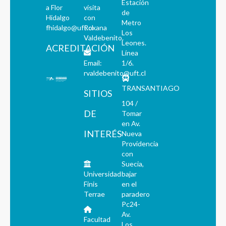
Estación
a Flor
visita
de
Hidalgo
con
Metro
fhidalgo@uft.cl
Roxana
Los
Valdebenito.
Leones.
ACREDITACIÓN
Línea
Email:
1/6.
rvaldebenito@uft.cl
TRANSANTIAGO
SITIOS
104 /
DE
Tomar
en Av.
INTERÉS
Nueva
Providencia
con
Suecia,
Universidad
bajar
Finis
en el
Terrae
paradero
Pc24-
Av.
Facultad
Los